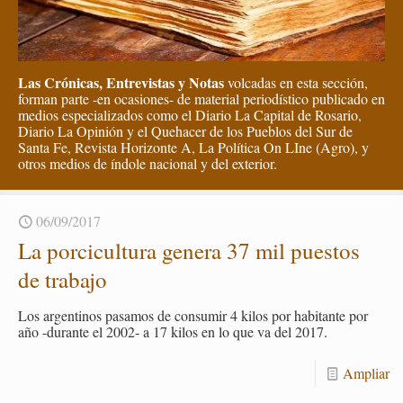
Las Crónicas, Entrevistas y Notas
volcadas en esta sección,
forman parte -en ocasiones- de material periodístico publicado en
medios especializados como el Diario La Capital de Rosario,
Diario La Opinión y el Quehacer de los Pueblos del Sur de
Santa Fe, Revista Horizonte A, La Política On LIne (Agro), y
otros medios de índole nacional y del exterior.
06/09/2017
La por­ci­cul­tu­ra ge­ne­ra 37 mil pues­tos
de tra­ba­jo
Los ar­gen­ti­nos pa­sa­mos de con­su­mir 4 kilos por ha­bi­tan­te por
año -du­ran­te el 2002- a 17 kilos en lo que va del 2017.
Am­pliar