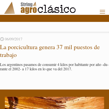
06/09/2017
La por­ci­cul­tu­ra ge­ne­ra 37 mil pues­tos de
tra­ba­jo
Los ar­gen­ti­nos pa­sa­mos de con­su­mir 4 kilos por ha­bi­tan­te por año -du­
ran­te el 2002- a 17 kilos en lo que va del 2017.