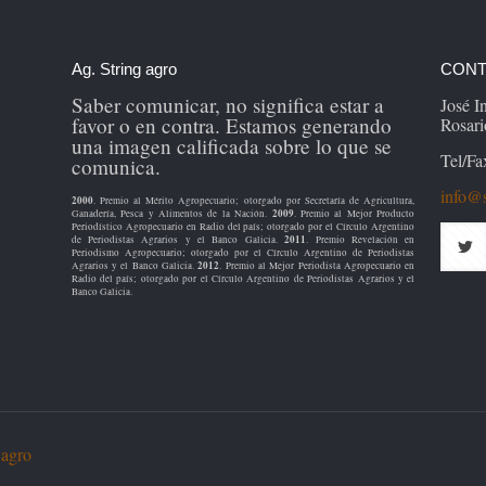
Ag. String agro
CONT
Saber comunicar, no significa estar a
José 
favor o en contra. Estamos generando
Rosari
una imagen calificada sobre lo que se
Tel/Fa
comunica.
info@s
2000
. Premio al Mérito Agropecuario; otorgado por Secretaría de Agricultura,
2009
Ganadería, Pesca y Alimentos de la Nación.
. Premio al Mejor Producto
Periodístico Agropecuario en Radio del país; otorgado por el Círculo Argentino
2011
de Periodistas Agrarios y el Banco Galicia.
. Premio Revelación en
Periodismo Agropecuario; otorgado por el Círculo Argentino de Periodistas
2012
Agrarios y el Banco Galicia.
. Premio al Mejor Periodista Agropecuario en
Radio del país; otorgado por el Círculo Argentino de Periodistas Agrarios y el
Banco Galicia.
 agro