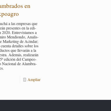
am­bra­dos en
­poa­gro
cu­chá a las em­pre­sas que
a­rán pre­sen­tes en la edi­
 2020. En­tre­vis­ta­mos a
mi­ro Men­dion­do, Ana­lis­
de Mar­ke­ting de Acin­dar;
cuen­ta de­ta­lles sobre los
duc­tos que lle­va­rán a la
­tra. Ade­más, rea­li­za­rán
15ª edi­ción del Cam­peo­
to Na­cio­nal de Alam­bra­
es.
Am­pliar