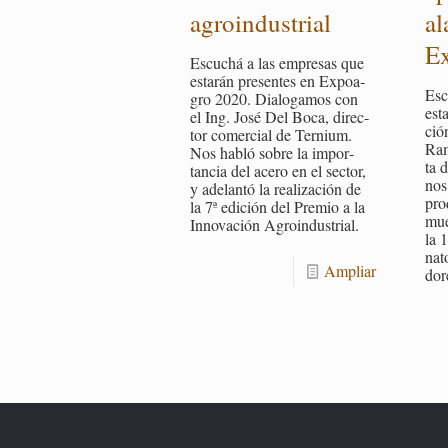
agroin­dus­trial
al
Ex
Es­cu­chá a las em­pre­sas que
es­ta­rán pre­sen­tes en Ex­poa­
Es­
gro 2020. Dia­lo­ga­mos con
es­t
el Ing. José Del Boca, di­rec­
ción
tor co­mer­cial de Ter­nium.
Ra­
Nos habló sobre la im­por­
ta 
tan­cia del acero en el sec­tor,
nos 
y ade­lan­tó la rea­li­za­ción de
pro­
la 7ª edi­ción del Pre­mio a la
mues
In­no­va­ción Agroin­dus­trial.
la 
na­
Am­pliar
do­r