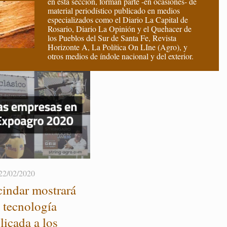
en esta sección, forman parte -en ocasiones- de
material periodístico publicado en medios
especializados como el Diario La Capital de
Rosario, Diario La Opinión y el Quehacer de
los Pueblos del Sur de Santa Fe, Revista
Horizonte A, La Política On LIne (Agro), y
otros medios de índole nacional y del exterior.
22/02/2020
in­dar mos­tra­rá
 tec­no­lo­gía
li­ca­da a los