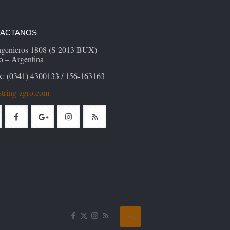
ACTANOS
Ingenieros 1808 (S 2013 BUX)
o – Argentina
x: (0341) 4300133 / 156-163163
tring-agro.com