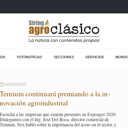
ADA
FOTONOTICIAS
SECCIONES
SERVICIOS
MUNDO
03/03/2020
Ter­nium con­ti­nua­rá pre­mian­do a la in­
no­va­ción agroin­dus­trial
Es­cu­chá a las em­pre­sas que es­ta­rán pre­sen­tes en Ex­poa­gro 2020.
Dia­lo­ga­mos con el Ing. José Del Boca, di­rec­tor co­mer­cial de
Ter­nium. Nos habló sobre la im­por­tan­cia del acero en el sec­tor, y