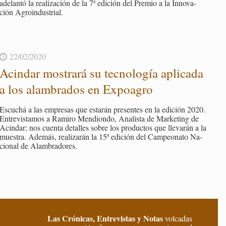
ade­lan­tó la rea­li­za­ción de la 7ª edi­ción del Pre­mio a la In­no­va­
ción Agroin­dus­trial.
22/02/2020
Acin­dar mos­tra­rá su tec­no­lo­gía apli­ca­da
a los alam­bra­dos en Ex­poa­gro
Es­cu­chá a las em­pre­sas que es­ta­rán pre­sen­tes en la edi­ción 2020.
En­tre­vis­ta­mos a Ra­mi­ro Men­dion­do, Ana­lis­ta de Mar­ke­ting de
Acin­dar; nos cuen­ta de­ta­lles sobre los pro­duc­tos que lle­va­rán a la
mues­tra. Ade­más, rea­li­za­rán la 15ª edi­ción del Cam­peo­na­to Na­
cio­nal de Alam­bra­do­res.
Las Crónicas, Entrevistas y Notas
volcadas