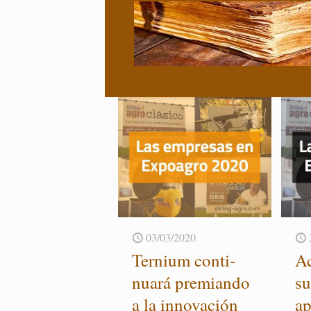
03/03/2020
Ter­nium con­ti­
Ac
nua­rá pre­mian­do
su
a la in­no­va­ción
ap