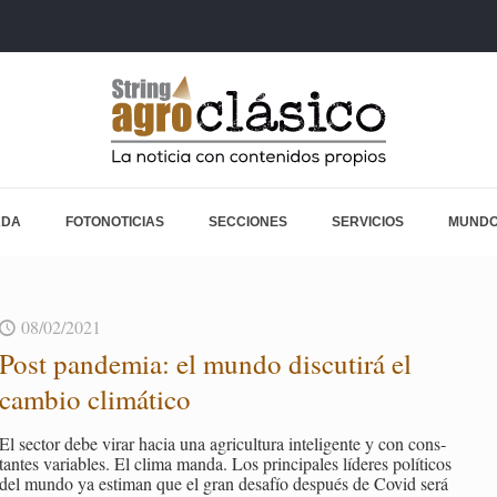
ADA
FOTONOTICIAS
SECCIONES
SERVICIOS
MUNDO
08/02/2021
Post pan­de­mia: el mundo dis­cu­ti­rá el
cam­bio cli­má­ti­co
El sec­tor debe virar hacia una agri­cul­tu­ra in­te­li­gen­te y con cons­
tan­tes va­ria­bles. El clima manda. Los prin­ci­pa­les lí­de­res po­lí­ti­cos
del mundo ya es­ti­man que el gran desa­fío des­pués de Covid será