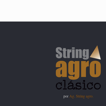
por
Ag. String agro.