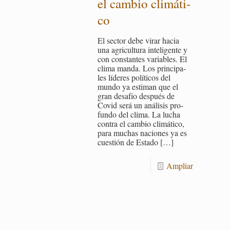
el cam­bio cli­má­ti­
co
El sec­tor debe virar hacia
una agri­cul­tu­ra in­te­li­gen­te y
con cons­tan­tes va­ria­bles. El
clima manda. Los prin­ci­pa­
les lí­de­res po­lí­ti­cos del
mundo ya es­ti­man que el
gran desa­fío des­pués de
Covid será un aná­li­sis pro­
fun­do del clima. La lucha
con­tra el cam­bio cli­má­ti­co,
para mu­chas na­cio­nes ya es
cues­tión de Es­ta­do
[…]
Am­pliar