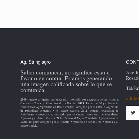
Ag. String agro
CONT
Saber comunicar, no significa estar a
José 
favor o en contra. Estamos generando
Rosari
una imagen calificada sobre lo que se
Tel/Fa
comunica.
info@s
2000
. Premio al Mérito Agropecuario; otorgado por Secretaría de Agricultura,
2009
Ganadería, Pesca y Alimentos de la Nación.
. Premio al Mejor Producto
Periodístico Agropecuario en Radio del país; otorgado por el Círculo Argentino
2011
de Periodistas Agrarios y el Banco Galicia.
. Premio Revelación en
Periodismo Agropecuario; otorgado por el Círculo Argentino de Periodistas
2012
Agrarios y el Banco Galicia.
. Premio al Mejor Periodista Agropecuario en
Radio del país; otorgado por el Círculo Argentino de Periodistas Agrarios y el
Banco Galicia.