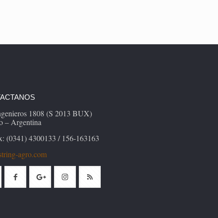
ACTANOS
Ingenieros 1808 (S 2013 BUX)
o – Argentina
x: (0341) 4300133 / 156-163163
tring-agro.com