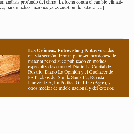
un aná­li­sis pro­fun­do del clima. La lucha con­tra el cam­bio cli­má­ti­
co, para mu­chas na­cio­nes ya es cues­tión de Es­ta­do
[…]
Las Crónicas, Entrevistas y Notas
volcadas
en esta sección, forman parte -en ocasiones- de
material periodístico publicado en medios
especializados como el Diario La Capital de
Rosario, Diario La Opinión y el Quehacer de
los Pueblos del Sur de Santa Fe, Revista
Horizonte A, La Política On LIne (Agro), y
otros medios de índole nacional y del exterior.