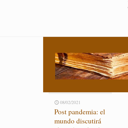
08/02/2021
Post pan­de­mia: el
mundo dis­cu­ti­rá