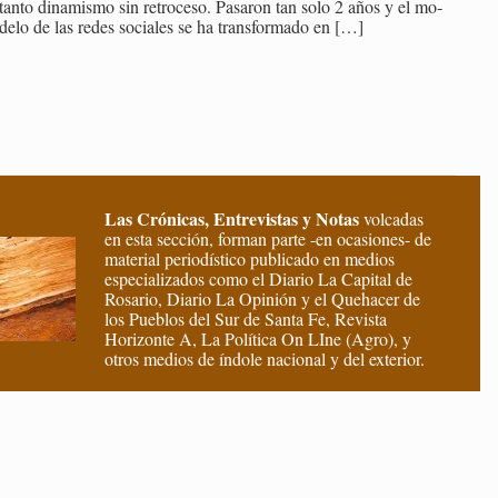
tanto di­na­mis­mo sin re­tro­ce­so. Pa­sa­ron tan solo 2 años y el mo­
de­lo de las redes so­cia­les se ha trans­for­ma­do en
[…]
Las Crónicas, Entrevistas y Notas
volcadas
en esta sección, forman parte -en ocasiones- de
material periodístico publicado en medios
especializados como el Diario La Capital de
Rosario, Diario La Opinión y el Quehacer de
los Pueblos del Sur de Santa Fe, Revista
Horizonte A, La Política On LIne (Agro), y
otros medios de índole nacional y del exterior.