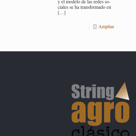
y el mo­de­lo de las redes so­
cia­les se ha trans­for­ma­do en
[…]
Am­pliar