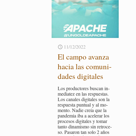
11/12/2022
El campo avan­za
hacia las co­mu­ni­
da­des di­gi­ta­les
Los pro­duc­to­res bus­can in­
me­dia­tez en las res­pues­tas.
Los ca­na­les di­gi­ta­les son la
res­pues­ta pun­tual y al mo­
men­to. Nadie creía que la
pan­de­mia iba a ace­le­rar los
pro­ce­sos di­gi­ta­les y tomar
tanto di­na­mis­mo sin re­tro­ce­
so. Pa­sa­ron tan solo 2 años