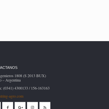
ACTANOS
Ingenieros 1808 (S 2013 BUX)
o – Argentina
x: (0341) 4300133 / 156-163163
tring-agro.com