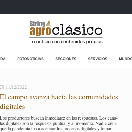
ADA
FOTONOTICIAS
SECCIONES
SERVICIOS
MUNDO
11/12/2022
El campo avan­za hacia las co­mu­ni­da­des
di­gi­ta­les
Los pro­duc­to­res bus­can in­me­dia­tez en las res­pues­tas. Los ca­na­
les di­gi­ta­les son la res­pues­ta pun­tual y al mo­men­to. Nadie creía
que la pan­de­mia iba a ace­le­rar los pro­ce­sos di­gi­ta­les y tomar