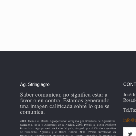
Ag. String agro
CONT
Saber comunicar, no significa estar a
José 
favor o en contra. Estamos generando
Rosari
una imagen calificada sobre lo que se
Tel/Fa
comunica.
info@s
2000
. Premio al Mérito Agropecuario; otorgado por Secretaría de Agricultura,
2009
Ganadería, Pesca y Alimentos de la Nación.
. Premio al Mejor Producto
Periodístico Agropecuario en Radio del país; otorgado por el Círculo Argentino
2011
de Periodistas Agrarios y el Banco Galicia.
. Premio Revelación en
Periodismo Agropecuario; otorgado por el Círculo Argentino de Periodistas