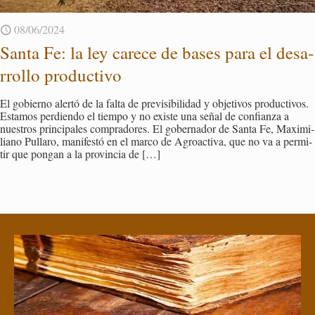
08/06/2024
Santa Fe: la ley ca­re­ce de bases para el desa­
rro­llo pro­duc­ti­vo
El go­bierno aler­tó de la falta de pre­vi­si­bi­li­dad y ob­je­ti­vos pro­duc­ti­vos.
Es­ta­mos per­dien­do el tiem­po y no exis­te una señal de con­fian­za a
nues­tros prin­ci­pa­les com­pra­do­res. El go­ber­na­dor de Santa Fe, Ma­xi­mi­
li­ano Pu­lla­ro, ma­ni­fes­tó en el marco de Agroac­ti­va, que no va a per­mi­
tir que pon­gan a la pro­vin­cia de
[…]