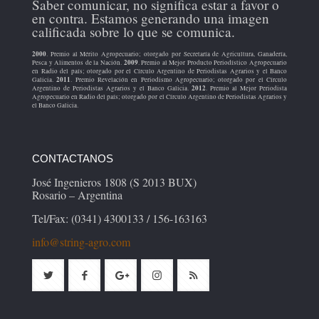
Saber comunicar, no significa estar a favor o
en contra. Estamos generando una imagen
calificada sobre lo que se comunica.
2000
. Premio al Mérito Agropecuario; otorgado por Secretaría de Agricultura, Ganadería,
2009
Pesca y Alimentos de la Nación.
. Premio al Mejor Producto Periodístico Agropecuario
en Radio del país; otorgado por el Círculo Argentino de Periodistas Agrarios y el Banco
2011
Galicia.
. Premio Revelación en Periodismo Agropecuario; otorgado por el Círculo
2012
Argentino de Periodistas Agrarios y el Banco Galicia.
. Premio al Mejor Periodista
Agropecuario en Radio del país; otorgado por el Círculo Argentino de Periodistas Agrarios y
el Banco Galicia.
CONTACTANOS
José Ingenieros 1808 (S 2013 BUX)
Rosario – Argentina
Tel/Fax: (0341) 4300133 / 156-163163
info@string-agro.com