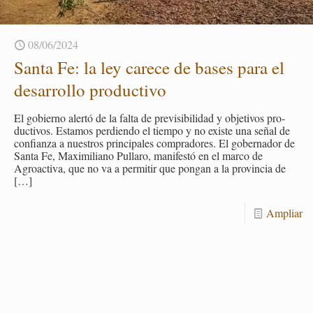
08/06/2024
Santa Fe: la ley ca­re­ce de bases para el
desa­rro­llo pro­duc­ti­vo
El go­bierno aler­tó de la falta de pre­vi­si­bi­li­dad y ob­je­ti­vos pro­
duc­ti­vos. Es­ta­mos per­dien­do el tiem­po y no exis­te una señal de
con­fian­za a nues­tros prin­ci­pa­les com­pra­do­res. El go­ber­na­dor de
Santa Fe, Ma­xi­mi­li­ano Pu­lla­ro, ma­ni­fes­tó en el marco de
Agroac­ti­va, que no va a per­mi­tir que pon­gan a la pro­vin­cia de
[…]
Am­pliar