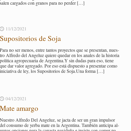
salen car­ga­dos con gra­nos para no per­der
[…]
11/12/2021
Su­po­si­to­rios de Soja
Para no ser menos, entre tan­tos pro­yec­tos que se pre­sen­tan, nues­
tro Al­fre­do del An­ge­luz quie­re que­dar en los anales de la his­to­ria
po­lí­ti­ca agro­pe­cua­ria de Ar­gen­ti­na.Y sin dudas para eso, tiene
que dar valor agre­ga­do. Por eso está dis­pues­to a pre­sen­tar como
ini­cia­ti­va de ley, los Su­po­si­to­rios de Soja.​Una forma
[…]
04/12/2021
Mate amar­go
Nues­tro Al­fre­do Del An­ge­luz, se jacta de ser un gran im­pul­sor
del con­su­mo de yerba mate en la Ar­gen­ti­na. Tam­bién an­ti­ci­pa al­
gu­nas op­cio­nes para la ca­nas­ta na­vi­de­ña e in­sis­te con comer pa­