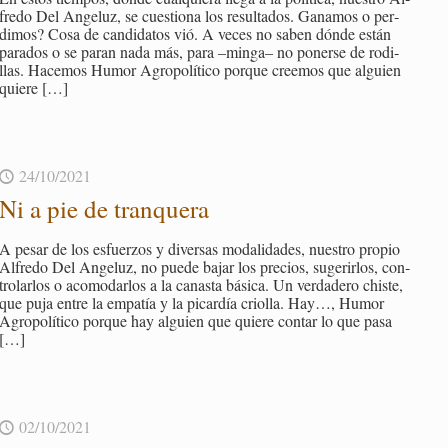
fre­do Del An­ge­luz, se cues­tio­na los re­sul­ta­dos. Ga­na­mos o per­
di­mos? Cosa de can­di­da­tos vió. A veces no saben dónde están
pa­ra­dos o se paran nada más, para –minga– no po­ner­se de ro­di­
llas. Ha­ce­mos Humor Agro­po­lí­ti­co por­que cree­mos que al­guien
quie­re
[…]
24/10/2021
Ni a pie de tran­que­ra
A pesar de los es­fuer­zos y di­ver­sas mo­da­li­da­des, nues­tro pro­pio
Al­fre­do Del An­ge­luz, no puede bajar los pre­cios, su­ge­rir­los, con­
tro­lar­los o aco­mo­dar­los a la ca­nas­ta bá­si­ca. Un ver­da­de­ro chis­te,
que puja entre la em­pa­tía y la pi­car­día crio­lla. Hay…, Humor
Agro­po­lí­ti­co por­que hay al­guien que quie­re con­tar lo que pasa
[…]
02/10/2021