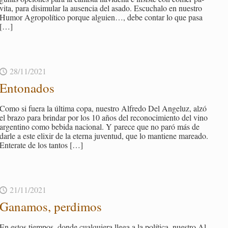
vi­ta, para di­si­mu­lar la au­sen­cia del asado. Es­cu­cha­lo en nues­tro
Humor Agro­po­lí­ti­co por­que al­guien…, debe con­tar lo que pasa
[…]
28/11/2021
En­to­na­dos
Como si fuera la úl­ti­ma copa, nues­tro Al­fre­do Del An­ge­luz, alzó
el brazo para brin­dar por los 10 años del re­co­no­ci­mien­to del vino
ar­gen­tino como be­bi­da na­cio­nal. Y pa­re­ce que no paró más de
darle a este eli­xir de la eter­na ju­ven­tud, que lo man­tie­ne ma­rea­do.
En­te­ra­te de los tan­tos
[…]
21/11/2021
Ga­na­mos, per­di­mos
En estos tiem­pos, donde cual­quie­ra llega a la po­lí­ti­ca, nues­tro Al­