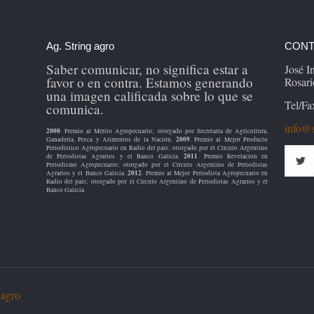
Ag. String agro
CONT
Saber comunicar, no significa estar a
José 
favor o en contra. Estamos generando
Rosari
una imagen calificada sobre lo que se
Tel/Fa
comunica.
info@s
2000
. Premio al Mérito Agropecuario; otorgado por Secretaría de Agricultura,
2009
Ganadería, Pesca y Alimentos de la Nación.
. Premio al Mejor Producto
Periodístico Agropecuario en Radio del país; otorgado por el Círculo Argentino
2011
de Periodistas Agrarios y el Banco Galicia.
. Premio Revelación en
Periodismo Agropecuario; otorgado por el Círculo Argentino de Periodistas
2012
Agrarios y el Banco Galicia.
. Premio al Mejor Periodista Agropecuario en
Radio del país; otorgado por el Círculo Argentino de Periodistas Agrarios y el
Banco Galicia.
 agro