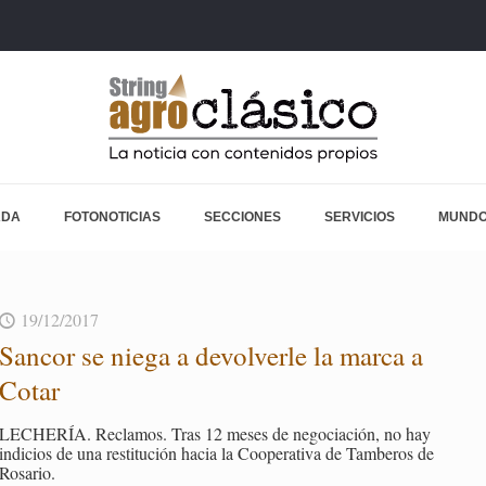
ADA
FOTONOTICIAS
SECCIONES
SERVICIOS
MUNDO
19/12/2017
San­cor se niega a de­vol­ver­le la marca a
Cotar
LE­CHE­RÍA. Re­cla­mos. Tras 12 meses de ne­go­cia­ción, no hay
in­di­cios de una res­ti­tu­ción hacia la Coope­ra­ti­va de Tam­be­ros de
Ro­sa­rio.