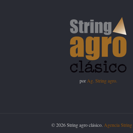
por
Ag. String agro.
© 2026 String agro clásico.
Agencia String