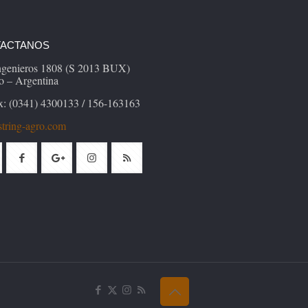
ACTANOS
Ingenieros 1808 (S 2013 BUX)
o – Argentina
x: (0341) 4300133 / 156-163163
tring-agro.com