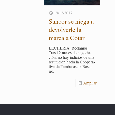
19/12/2017
San­cor se niega a
de­vol­ver­le la
marca a Cotar
LE­CHE­RÍA. Re­cla­mos.
Tras 12 meses de ne­go­cia­
ción, no hay in­di­cios de una
res­ti­tu­ción hacia la Coope­ra­
ti­va de Tam­be­ros de Ro­sa­
rio.
Am­pliar