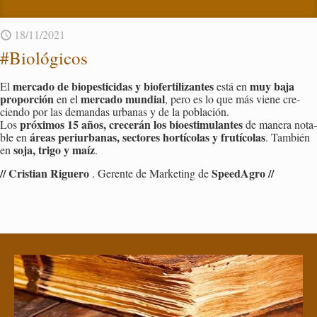
18/11/2021
#Bio­ló­gi­cos
mer­ca­do de bio­pes­ti­ci­das y bio­fer­ti­li­zan­tes
muy baja
El
está en
pro­por­ción
mer­ca­do mun­dial
en el
, pero es lo que más viene cre­
cien­do por las de­man­das ur­ba­nas y de la po­bla­ción.
pró­xi­mos 15 años, cre­ce­rán los bio­es­ti­mu­lan­tes
Los
de ma­ne­ra no­ta­
áreas pe­riur­ba­nas, sec­to­res hor­tí­co­las y fru­tí­co­las
ble en
. Tam­bién
soja, trigo y maíz
en
.
// Cris­tian Ri­gue­ro
Spee­dA­gro //
. Ge­ren­te de Mar­ke­ting de