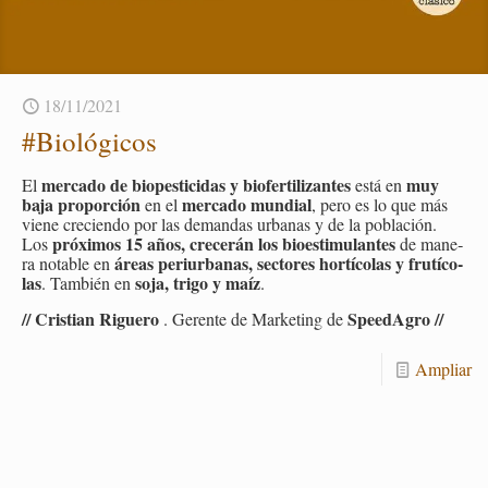
18/11/2021
#Bio­ló­gi­cos
mer­ca­do de bio­pes­ti­ci­das y bio­fer­ti­li­zan­tes
muy
El
está en
baja pro­por­ción
mer­ca­do mun­dial
en el
, pero es lo que más
viene cre­cien­do por las de­man­das ur­ba­nas y de la po­bla­ción.
pró­xi­mos 15 años, cre­ce­rán los bio­es­ti­mu­lan­tes
Los
de ma­ne­
áreas pe­riur­ba­nas, sec­to­res hor­tí­co­las y fru­tí­co­
ra no­ta­ble en
las
soja, trigo y maíz
. Tam­bién en
.
// Cris­tian Ri­gue­ro
Spee­dA­gro //
. Ge­ren­te de Mar­ke­ting de
Am­pliar