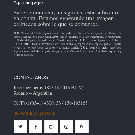
Ag. String agro
Saber comunicar, no significa estar a favor o
en contra. Estamos generando una imagen
calificada sobre lo que se comunica.
2000
. Premio al Mérito Agropecuario; otorgado por Secretaría de Agricultura, Ganadería,
2009
Pesca y Alimentos de la Nación.
. Premio al Mejor Producto Periodístico Agropecuario
en Radio del país; otorgado por el Círculo Argentino de Periodistas Agrarios y el Banco
2011
Galicia.
. Premio Revelación en Periodismo Agropecuario; otorgado por el Círculo
2012
Argentino de Periodistas Agrarios y el Banco Galicia.
. Premio al Mejor Periodista
Agropecuario en Radio del país; otorgado por el Círculo Argentino de Periodistas Agrarios y
el Banco Galicia.
CONTACTANOS
José Ingenieros 1808 (S 2013 BUX)
Rosario – Argentina
Tel/Fax: (0341) 4300133 / 156-163163
info@string-agro.com