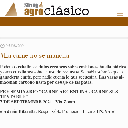
25/08/2021
#La carne no se man­cha
re­ba­tir los datos erró­neos
emi­sio­nes, hue­lla hí­dri­ca
Po­de­mos
sobre
cues­tio­nes
uso de re­cur­sos
y otras
sobre el
. Se habla sobre lo que la
ga­na­de­ría emite
lo que se­cues­tra. Las vacas al­
, pero nadie cuen­ta
ma­ce­nan car­bono hasta por de­ba­jo de las patas.
PRE SE­MI­NA­RIO "CARNE AR­GEN­TI­NA . CARNE SUS­
TEN­TA­BLE"
7 DE SEP­TIEM­BRE 2021 . Vía Zoom
// Adrián Bi­fa­ret­ti
IPCVA //
. Res­pon­sa­ble Pro­mo­ción In­ter­na