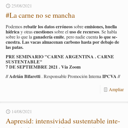
25/08/2021
#La carne no se man­cha
re­ba­tir los datos erró­neos
emi­sio­nes, hue­lla
Po­de­mos
sobre
hí­dri­ca
cues­tio­nes
uso de re­cur­sos
y otras
sobre el
. Se habla
ga­na­de­ría emite
lo que se­
sobre lo que la
, pero nadie cuen­ta
cues­tra. Las vacas al­ma­ce­nan car­bono hasta por de­ba­jo de
las patas.
PRE SE­MI­NA­RIO "CARNE AR­GEN­TI­NA . CARNE
SUS­TEN­TA­BLE"
7 DE SEP­TIEM­BRE 2021 . Vía Zoom
// Adrián Bi­fa­ret­ti
IPCVA //
. Res­pon­sa­ble Pro­mo­ción In­ter­na
Am­pliar
14/08/2021
Aa­pre­sid: in­ten­si­vi­dad sus­ten­ta­ble in­te­