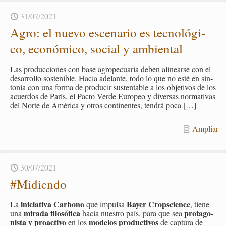
31/07/2021
Agro: el nuevo es­ce­na­rio es tec­no­ló­gi­
co, eco­nó­mi­co, so­cial y am­bien­tal
Las pro­duc­cio­nes con base agro­pe­cua­ria deben ali­near­se con el
desa­rro­llo sos­te­ni­ble. Hacia ade­lan­te, todo lo que no esté en sin­
to­nía con una forma de pro­du­cir sus­ten­ta­ble a los ob­je­ti­vos de los
acuer­dos de París, el Pacto Verde Eu­ro­peo y di­ver­sas nor­ma­ti­vas
del Norte de Amé­ri­ca y otros con­ti­nen­tes, ten­drá poca
[…]
Am­pliar
30/07/2021
#Mi­dien­do
ini­cia­ti­va Car­bono
Bayer Crops­cien­ce
La
que im­pul­sa
, tiene
mi­ra­da fi­lo­só­fi­ca
pro­ta­go­
una
hacia nues­tro país, para que sea
nis­ta y proac­ti­vo
mo­de­los pro­duc­ti­vos
en los
de cap­tu­ra de