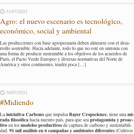
31/07/2021
Agro: el nuevo es­ce­na­rio es tec­no­ló­gi­co,
eco­nó­mi­co, so­cial y am­bien­tal
Las pro­duc­cio­nes con base agro­pe­cua­ria deben ali­near­se con el desa­
rro­llo sos­te­ni­ble. Hacia ade­lan­te, todo lo que no esté en sin­to­nía con
una forma de pro­du­cir sus­ten­ta­ble a los ob­je­ti­vos de los acuer­dos de
París, el Pacto Verde Eu­ro­peo y di­ver­sas nor­ma­ti­vas del Norte de
Amé­ri­ca y otros con­ti­nen­tes, ten­drá poca
[…]
30/07/2021
#Mi­dien­do
ini­cia­ti­va Car­bono
Bayer Crops­cien­ce
mi­
La
que im­pul­sa
, tiene una
ra­da fi­lo­só­fi­ca
pro­ta­go­nis­ta y proac­
hacia nues­tro país, para que sea
ti­vo
mo­de­los pro­duc­ti­vos
en los
de cap­tu­ra de car­bono y sus­ten­ta­bi­li­
91 mil aná­li­sis en 6 cam­pa­ñas y am­bien­tes di­fe­ren­tes
dad.
(Cul­ti­vos