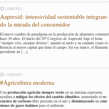
14/08/2021
Aa­pre­sid: in­ten­si­vi­dad sus­ten­ta­ble in­te­gran­
do la mi­ra­da del con­su­mi­dor
El nuevo cam­bio de pa­ra­dig­ma en la pro­duc­ción de ali­men­tos co­men­zó
hace 30 años. El inicio del 29º Con­gre­so de Aa­pre­sid, bajo el lema
“siem­pre vivo, siem­pre di­ver­so”, apun­tó al suelo y su cui­da­do como re­
fe­ren­cia al mayor ca­pi­tal que tiene el campo. En ese marco, el fla­man­te
pre­si­den­te de
[…]
13/08/2021
#Agri­cul­tu­ra mo­der­na
pro­duc­ción agrí­co­la siem­pre verde
Una
en su má­xi­ma ex­pre­sión,
mi­ti­gar los efec­tos del cam­bio cli­má­ti­co
se­
ayu­da­rá a
, au­men­ta­do el
cues­tro de car­bono
dis­mi­nu­yen­do
emi­
libre pre­sen­te en el aire y
las
sio­nes de gases da­ñi­nos
para el am­bien­te.