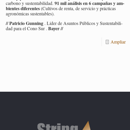
91 mil aná­li­sis en 6 cam­pa­ñas y am­
car­bono y sus­ten­ta­bi­li­dad.
bien­tes di­fe­ren­tes
(Cul­ti­vos de renta, de ser­vi­cio y prác­ti­cas
agro­nó­mi­cas sus­ten­ta­bles).
// Pa­tri­cio Gun­ning
. Líder de Asun­tos Pú­bli­cos y Sus­ten­ta­bi­li­
Bayer //
dad para el Cono Sur .
Am­pliar