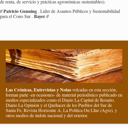
de renta, de ser­vi­cio y prác­ti­cas agro­nó­mi­cas sus­ten­ta­bles).
// Pa­tri­cio Gun­ning
. Líder de Asun­tos Pú­bli­cos y Sus­ten­ta­bi­li­dad
Bayer //
para el Cono Sur .
Las Crónicas, Entrevistas y Notas
volcadas en esta sección,
forman parte -en ocasiones- de material periodístico publicado en
medios especializados como el Diario La Capital de Rosario,
Diario La Opinión y el Quehacer de los Pueblos del Sur de
Santa Fe, Revista Horizonte A, La Política On LIne (Agro), y
otros medios de índole nacional y del exterior.