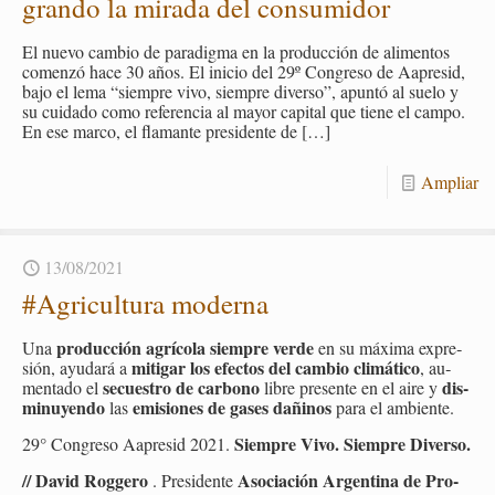
gran­do la mi­ra­da del con­su­mi­dor
El nuevo cam­bio de pa­ra­dig­ma en la pro­duc­ción de ali­men­tos
co­men­zó hace 30 años. El inicio del 29º Con­gre­so de Aa­pre­sid,
bajo el lema “siem­pre vivo, siem­pre di­ver­so”, apun­tó al suelo y
su cui­da­do como re­fe­ren­cia al mayor ca­pi­tal que tiene el campo.
En ese marco, el fla­man­te pre­si­den­te de
[…]
Am­pliar
13/08/2021
#Agri­cul­tu­ra mo­der­na
pro­duc­ción agrí­co­la siem­pre verde
Una
en su má­xi­ma ex­pre­
mi­ti­gar los efec­tos del cam­bio cli­má­ti­co
sión, ayu­da­rá a
, au­
se­cues­tro de car­bono
dis­
men­ta­do el
libre pre­sen­te en el aire y
mi­nu­yen­do
emi­sio­nes de gases da­ñi­nos
las
para el am­bien­te.
Siem­pre Vivo. Siem­pre Di­ver­so.
29° Con­gre­so Aa­pre­sid 2021.
// David Rog­ge­ro
Aso­cia­ción Ar­gen­ti­na de Pro­
. Pre­si­den­te