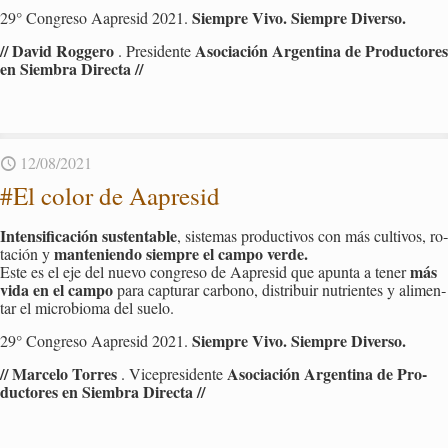
Siem­pre Vivo. Siem­pre Di­ver­so.
29° Con­gre­so Aa­pre­sid 2021.
// David Rog­ge­ro
Aso­cia­ción Ar­gen­ti­na de Pro­duc­to­res
. Pre­si­den­te
en Siem­bra Di­rec­ta //
12/08/2021
#El color de Aa­pre­sid
In­ten­si­fi­ca­ción sus­ten­ta­ble
, sis­te­mas pro­duc­ti­vos con más cul­ti­vos, ro­
man­te­nien­do siem­pre el campo verde.
ta­ción y
más
Este es el eje del nuevo con­gre­so de Aa­pre­sid que apun­ta a tener
vida en el campo
para cap­tu­rar car­bono, dis­tri­buir nu­trien­tes y ali­men­
tar el mi­cro­bio­ma del suelo.
Siem­pre Vivo. Siem­pre Di­ver­so.
29° Con­gre­so Aa­pre­sid 2021.
// Mar­ce­lo To­rres
Aso­cia­ción Ar­gen­ti­na de Pro­
. Vi­ce­pre­si­den­te
duc­to­res en Siem­bra Di­rec­ta //