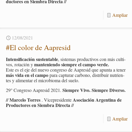
duc­to­res en Siem­bra Di­rec­ta //
Am­pliar
12/08/2021
#El color de Aa­pre­sid
In­ten­si­fi­ca­ción sus­ten­ta­ble
, sis­te­mas pro­duc­ti­vos con más cul­ti­
man­te­nien­do siem­pre el campo verde.
vos, ro­ta­ción y
Este es el eje del nuevo con­gre­so de Aa­pre­sid que apun­ta a tener
más vida en el campo
para cap­tu­rar car­bono, dis­tri­buir nu­trien­
tes y ali­men­tar el mi­cro­bio­ma del suelo.
Siem­pre Vivo. Siem­pre Di­ver­so.
29° Con­gre­so Aa­pre­sid 2021.
// Mar­ce­lo To­rres
Aso­cia­ción Ar­gen­ti­na de
. Vi­ce­pre­si­den­te
Pro­duc­to­res en Siem­bra Di­rec­ta //
Am­pliar