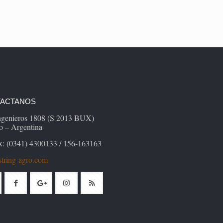
ACTANOS
Ingenieros 1808 (S 2013 BUX)
o – Argentina
x: (0341) 4300133 / 156-163163
tring-agro.com