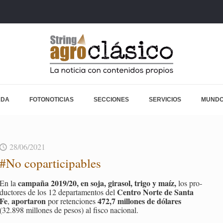
ADA
FOTONOTICIAS
SECCIONES
SERVICIOS
MUNDO
28/06/2021
#No co­par­ti­ci­pa­bles
cam­pa­ña 2019/20, en soja, gi­ra­sol, trigo y maíz,
En la
los pro­
Cen­tro Norte de Santa
duc­to­res de los 12 de­par­ta­men­tos del
Fe
apor­ta­ron
472,7 mi­llo­nes de dó­la­res
,
por re­ten­cio­nes
(32.898 mi­llo­nes de pesos) al fisco na­cio­nal.