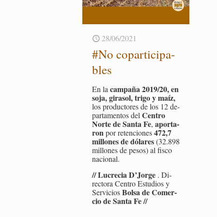
28/06/2021
#No co­par­ti­ci­pa­
bles
cam­pa­ña 2019/20, en
En la
soja, gi­ra­sol, trigo y maíz,
los pro­duc­to­res de los 12 de­
Cen­tro
par­ta­men­tos del
Norte de Santa Fe
apor­ta­
,
ron
472,7
por re­ten­cio­nes
mi­llo­nes de dó­la­res
(32.898
mi­llo­nes de pesos) al fisco
na­cio­nal.
// Lu­cre­cia D’Jorge
. Di­
rec­to­ra Cen­tro Es­tu­dios y
Bolsa de Co­mer­
Ser­vi­cios
cio de Santa Fe //