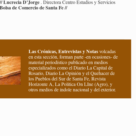
// Lu­cre­cia D’Jorge
. Di­rec­to­ra Cen­tro Es­tu­dios y Ser­vi­cios
Bolsa de Co­mer­cio de Santa Fe //
Las Crónicas, Entrevistas y Notas
volcadas
en esta sección, forman parte -en ocasiones- de
material periodístico publicado en medios
especializados como el Diario La Capital de
Rosario, Diario La Opinión y el Quehacer de
los Pueblos del Sur de Santa Fe, Revista
Horizonte A, La Política On LIne (Agro), y
otros medios de índole nacional y del exterior.