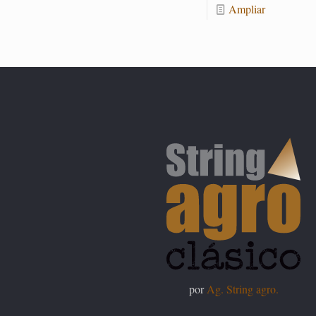
Am­pliar
por
Ag. String agro.