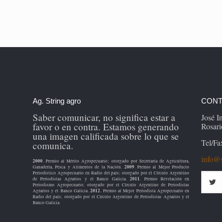
Ag. String agro
CONT
Saber comunicar, no significa estar a
José 
favor o en contra. Estamos generando
Rosari
una imagen calificada sobre lo que se
Tel/Fa
comunica.
info@s
2000
. Premio al Mérito Agropecuario; otorgado por Secretaría de Agricultura,
2009
Ganadería, Pesca y Alimentos de la Nación.
. Premio al Mejor Producto
Periodístico Agropecuario en Radio del país; otorgado por el Círculo Argentino
2011
de Periodistas Agrarios y el Banco Galicia.
. Premio Revelación en
Periodismo Agropecuario; otorgado por el Círculo Argentino de Periodistas
2012
Agrarios y el Banco Galicia.
. Premio al Mejor Periodista Agropecuario en
Radio del país; otorgado por el Círculo Argentino de Periodistas Agrarios y el
Banco Galicia.