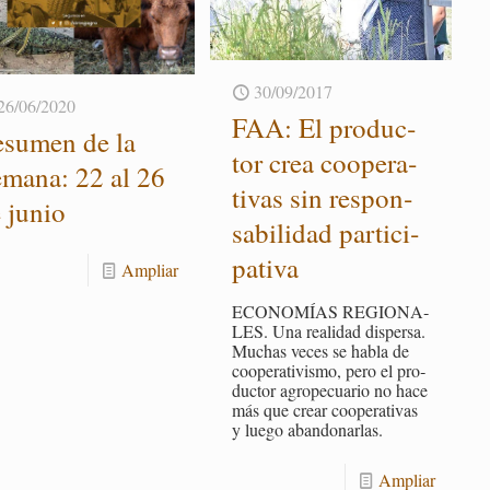
30/09/2017
26/06/2020
FAA: El pro­duc­
­su­men de la
tor crea coope­ra­
­ma­na: 22 al 26
ti­vas sin res­pon­
 junio
sa­bi­li­dad par­ti­ci­
pa­ti­va
Am­pliar
ECO­NO­MÍAS RE­GIO­NA­
LES. Una reali­dad dis­per­sa.
Mu­chas veces se habla de
coope­ra­ti­vis­mo, pero el pro­
duc­tor agro­pe­cua­rio no hace
más que crear coope­ra­ti­vas
y luego aban­do­nar­las.
Am­pliar