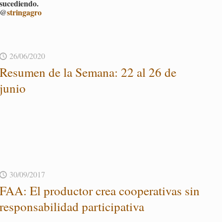
su­ce­dien­do.
@
strin­ga­gro
26/06/2020
Re­su­men de la Se­ma­na: 22 al 26 de
junio
30/09/2017
FAA: El pro­duc­tor crea coope­ra­ti­vas sin
res­pon­sa­bi­li­dad par­ti­ci­pa­ti­va