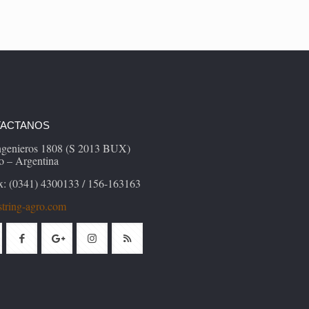
ACTANOS
Ingenieros 1808 (S 2013 BUX)
o – Argentina
x: (0341) 4300133 / 156-163163
tring-agro.com