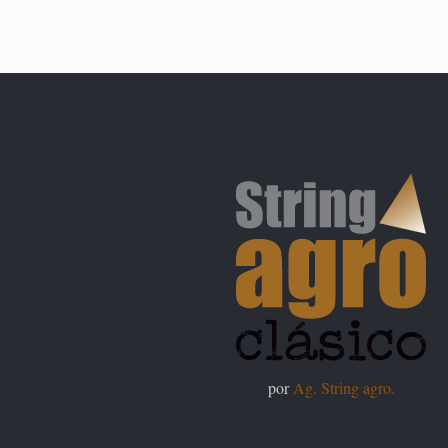
por
Ag. String agro.