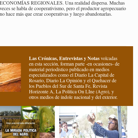
ECO­NO­MÍAS RE­GIO­NA­LES. Una reali­dad dis­per­sa. Mu­chas
veces se habla de coope­ra­ti­vis­mo, pero el pro­duc­tor agro­pe­cua­rio
no hace más que crear coope­ra­ti­vas y luego aban­do­nar­las.
Las Crónicas, Entrevistas y Notas
volcadas
en esta sección, forman parte -en ocasiones- de
material periodístico publicado en medios
especializados como el Diario La Capital de
Rosario, Diario La Opinión y el Quehacer de
los Pueblos del Sur de Santa Fe, Revista
Horizonte A, La Política On LIne (Agro), y
otros medios de índole nacional y del exterior.