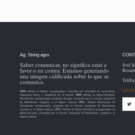
Ag. String agro
CONT
Saber comunicar, no significa estar a
José 
favor o en contra. Estamos generando
Rosari
una imagen calificada sobre lo que se
Tel/Fa
comunica.
info@s
2000
. Premio al Mérito Agropecuario; otorgado por Secretaría de Agricultura,
2009
Ganadería, Pesca y Alimentos de la Nación.
. Premio al Mejor Producto
Periodístico Agropecuario en Radio del país; otorgado por el Círculo Argentino
2011
de Periodistas Agrarios y el Banco Galicia.
. Premio Revelación en
Periodismo Agropecuario; otorgado por el Círculo Argentino de Periodistas
2012
Agrarios y el Banco Galicia.
. Premio al Mejor Periodista Agropecuario en
Radio del país; otorgado por el Círculo Argentino de Periodistas Agrarios y el
Banco Galicia.