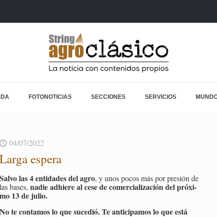
ADA
FOTONOTICIAS
SECCIONES
SERVICIOS
MUNDO
04/07/2022
Larga es­pe­ra
Salvo las 4 en­ti­da­des del agro
, y unos pocos más por pre­sión de
nadie ad­hie­re al cese de co­mer­cia­li­za­ción del pró­xi­
las bases,
mo 13 de julio.
No te con­ta­mos lo que su­ce­dió. Te an­ti­ci­pa­mos lo que está