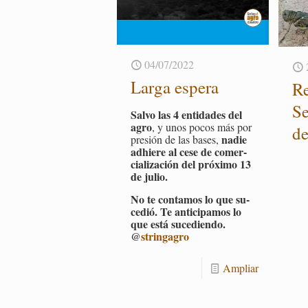
04/07/2022
Larga es­pe­ra
Re
Se
Salvo las 4 en­ti­da­des del
agro
, y unos pocos más por
de
nadie
pre­sión de las bases,
ad­hie­re al cese de co­mer­
cia­li­za­ción del pró­xi­mo 13
de julio.
No te con­ta­mos lo que su­
ce­dió. Te an­ti­ci­pa­mos lo
que está su­ce­dien­do.
@
strin­ga­gro
Am­pliar