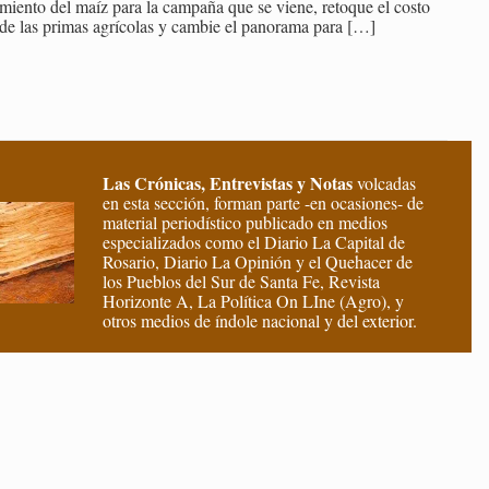
mien­to del maíz para la cam­pa­ña que se viene, re­to­que el costo
de las pri­mas agrí­co­las y cam­bie el pa­no­ra­ma para
[…]
Las Crónicas, Entrevistas y Notas
volcadas
en esta sección, forman parte -en ocasiones- de
material periodístico publicado en medios
especializados como el Diario La Capital de
Rosario, Diario La Opinión y el Quehacer de
los Pueblos del Sur de Santa Fe, Revista
Horizonte A, La Política On LIne (Agro), y
otros medios de índole nacional y del exterior.