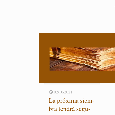
02/10/2021
La pró­xi­ma siem­
bra ten­drá se­gu­