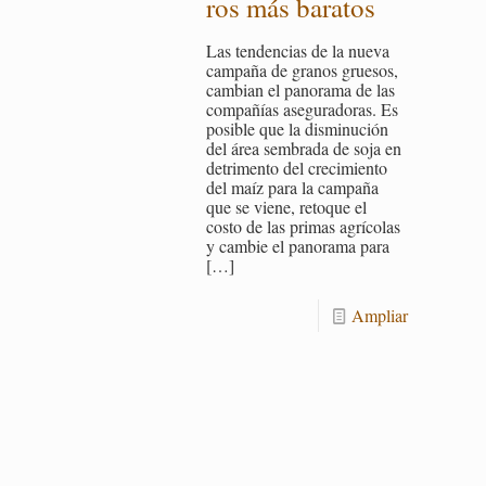
ros más ba­ra­tos
Las ten­den­cias de la nueva
cam­pa­ña de gra­nos grue­sos,
cam­bian el pa­no­ra­ma de las
com­pa­ñías ase­gu­ra­do­ras. Es
po­si­ble que la dis­mi­nu­ción
del área sem­bra­da de soja en
de­tri­men­to del cre­ci­mien­to
del maíz para la cam­pa­ña
que se viene, re­to­que el
costo de las pri­mas agrí­co­las
y cam­bie el pa­no­ra­ma para
[…]
Am­pliar