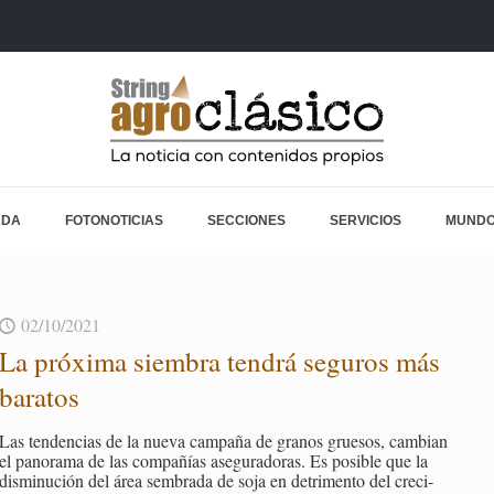
ADA
FOTONOTICIAS
SECCIONES
SERVICIOS
MUNDO
02/10/2021
La pró­xi­ma siem­bra ten­drá se­gu­ros más
ba­ra­tos
Las ten­den­cias de la nueva cam­pa­ña de gra­nos grue­sos, cam­bian
el pa­no­ra­ma de las com­pa­ñías ase­gu­ra­do­ras. Es po­si­ble que la
dis­mi­nu­ción del área sem­bra­da de soja en de­tri­men­to del cre­ci­