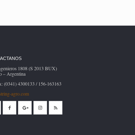
ACTANOS
Ingenieros 1808 (S 2013 BUX)
o – Argentina
x: (0341) 4300133 / 156-163163
tring-agro.com