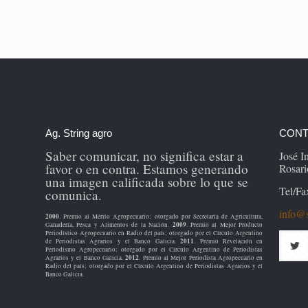
Ag. String agro
CONT
Saber comunicar, no significa estar a
José 
favor o en contra. Estamos generando
Rosari
una imagen calificada sobre lo que se
Tel/Fa
comunica.
info@s
2000
. Premio al Mérito Agropecuario; otorgado por Secretaría de Agricultura,
2009
Ganadería, Pesca y Alimentos de la Nación.
. Premio al Mejor Producto
Periodístico Agropecuario en Radio del país; otorgado por el Círculo Argentino
2011
de Periodistas Agrarios y el Banco Galicia.
. Premio Revelación en
Periodismo Agropecuario; otorgado por el Círculo Argentino de Periodistas
2012
Agrarios y el Banco Galicia.
. Premio al Mejor Periodista Agropecuario en
Radio del país; otorgado por el Círculo Argentino de Periodistas Agrarios y el
Banco Galicia.