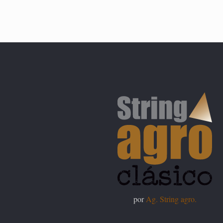
por
Ag. String agro.