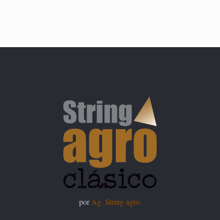
por
Ag. String agro.