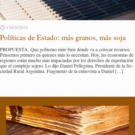
13/03/2019
Po­lí­ti­cas de Es­ta­do: más gra­nos, más soja
PRO­PUES­TA. Que go­bierno mire bien dónde va a co­lo­car re­cur­sos.
Pen­se­mos pri­me­ro en quie­nes más lo ne­ce­si­tan. Hoy, las eco­no­mías de
re­gio­nes están mucho más im­pac­ta­das por los de­re­chos de ex­por­ta­ción
que el com­ple­jo so­je­ro. Lo dijo Da­niel Pe­lle­gri­na, Pre­si­den­te de la So­
cie­dad Rural Ar­gen­ti­na. Frag­men­to de la en­tre­vis­ta a Da­niel
[…]