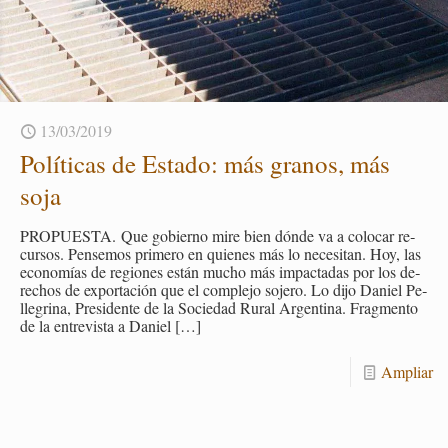
13/03/2019
Po­lí­ti­cas de Es­ta­do: más gra­nos, más
soja
PRO­PUES­TA. Que go­bierno mire bien dónde va a co­lo­car re­
cur­sos. Pen­se­mos pri­me­ro en quie­nes más lo ne­ce­si­tan. Hoy, las
eco­no­mías de re­gio­nes están mucho más im­pac­ta­das por los de­
re­chos de ex­por­ta­ción que el com­ple­jo so­je­ro. Lo dijo Da­niel Pe­
lle­gri­na, Pre­si­den­te de la So­cie­dad Rural Ar­gen­ti­na. Frag­men­to
de la en­tre­vis­ta a Da­niel
[…]
Am­pliar