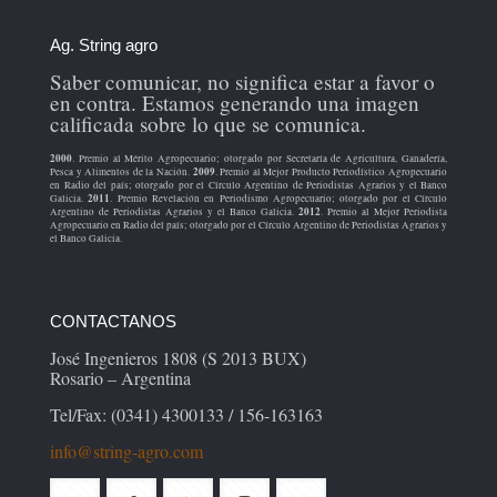
Ag. String agro
Saber comunicar, no significa estar a favor o
en contra. Estamos generando una imagen
calificada sobre lo que se comunica.
2000
. Premio al Mérito Agropecuario; otorgado por Secretaría de Agricultura, Ganadería,
2009
Pesca y Alimentos de la Nación.
. Premio al Mejor Producto Periodístico Agropecuario
en Radio del país; otorgado por el Círculo Argentino de Periodistas Agrarios y el Banco
2011
Galicia.
. Premio Revelación en Periodismo Agropecuario; otorgado por el Círculo
2012
Argentino de Periodistas Agrarios y el Banco Galicia.
. Premio al Mejor Periodista
Agropecuario en Radio del país; otorgado por el Círculo Argentino de Periodistas Agrarios y
el Banco Galicia.
CONTACTANOS
José Ingenieros 1808 (S 2013 BUX)
Rosario – Argentina
Tel/Fax: (0341) 4300133 / 156-163163
info@string-agro.com