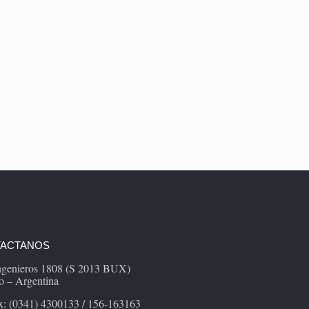
ACTANOS
Ingenieros 1808 (S 2013 BUX)
o – Argentina
x: (0341) 4300133 / 156-163163