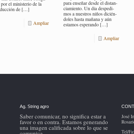
para en­se­ñar desde el dis­tan­
por el mi­nis­te­rio de la
cia­mien­to. Un día des­pe­di­
­duc­ción de
[…]
mos a nues­tros niños di­cién­
do­les hasta ma­ña­na y aún
Am­pliar
es­ta­mos es­pe­ran­do
[…]
Am­pliar
Ag. String agro
CONT
Saber comunicar, no significa estar a
José 
favor o en contra. Estamos generando
Rosari
una imagen calificada sobre lo que se
Tel/Fa
comunica.