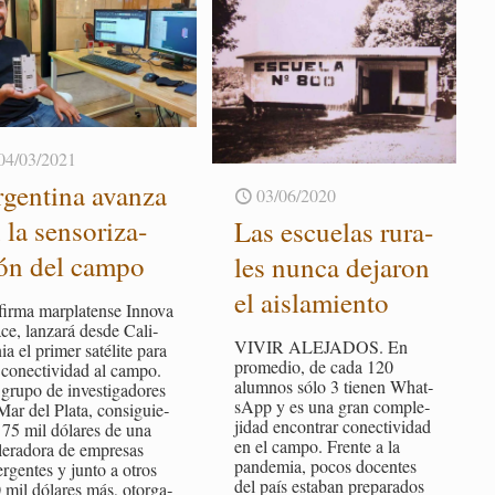
04/03/2021
­gen­ti­na avan­za
03/06/2020
 la sen­so­ri­za­
Las es­cue­las ru­ra­
ón del campo
les nunca de­ja­ron
el ais­la­mien­to
irma mar­pla­ten­se In­no­va
ce, lan­za­rá desde Ca­li­
VIVIR ALE­JA­DOS. En
nia el pri­mer sa­té­li­te para
pro­me­dio, de cada 120
co­nec­ti­vi­dad al campo.
alum­nos sólo 3 tie­nen What­
rupo de in­ves­ti­ga­do­res
sApp y es una gran com­ple­
Mar del Plata, con­si­guie­
ji­dad en­con­trar co­nec­ti­vi­dad
 75 mil dó­la­res de una
en el campo. Fren­te a la
le­ra­do­ra de em­pre­sas
pan­de­mia, pocos do­cen­tes
r­gen­tes y junto a otros
del país es­ta­ban pre­pa­ra­dos
 mil dó­la­res más, otor­ga­