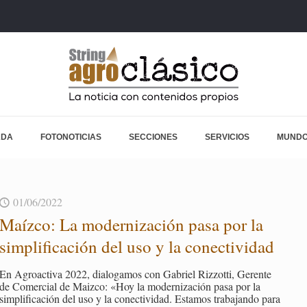
ADA
FOTONOTICIAS
SECCIONES
SERVICIOS
MUNDO
01/06/2022
Maíz­co: La mo­der­ni­za­ción pasa por la
sim­pli­fi­ca­ción del uso y la co­nec­ti­vi­dad
En Agroac­ti­va 2022, dia­lo­ga­mos con Ga­briel Riz­zot­ti, Ge­ren­te
de Co­mer­cial de Maiz­co: «Hoy la mo­der­ni­za­ción pasa por la
sim­pli­fi­ca­ción del uso y la co­nec­ti­vi­dad. Es­ta­mos tra­ba­jan­do para