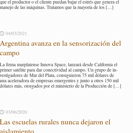
que el pro­duc­tor o el clien­te pue­dan bajar el es­trés que ge­ne­ra el
ma­ne­jo de las má­qui­nas. Tra­ta­mos que la ma­yo­ría de los
[…]
04/03/2021
Ar­gen­ti­na avan­za en la sen­so­ri­za­ción del
campo
La firma mar­pla­ten­se In­no­va Space, lan­za­rá desde Ca­li­for­nia el
pri­mer sa­té­li­te para dar co­nec­ti­vi­dad al campo. Un grupo de in­
ves­ti­ga­do­res de Mar del Plata, con­si­guie­ron 75 mil dó­la­res de
una ace­le­ra­do­ra de em­pre­sas emer­gen­tes y junto a otros 150 mil
dó­la­res más, otor­ga­dos por el mi­nis­te­rio de la Pro­duc­ción de
[…]
03/06/2020
Las es­cue­las ru­ra­les nunca de­ja­ron el
ais­la­mien­to