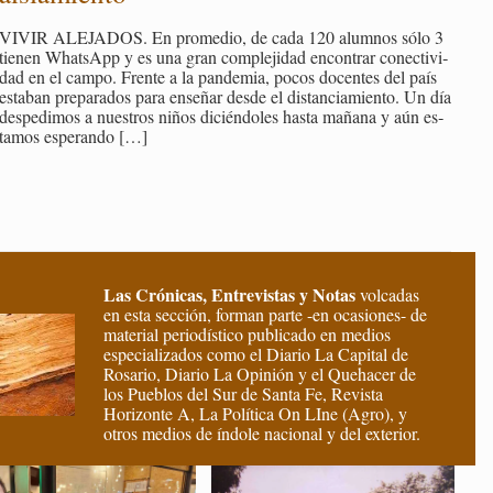
VIVIR ALE­JA­DOS. En pro­me­dio, de cada 120 alum­nos sólo 3
tie­nen What­sApp y es una gran com­ple­ji­dad en­con­trar co­nec­ti­vi­
dad en el campo. Fren­te a la pan­de­mia, pocos do­cen­tes del país
es­ta­ban pre­pa­ra­dos para en­se­ñar desde el dis­tan­cia­mien­to. Un día
des­pe­di­mos a nues­tros niños di­cién­do­les hasta ma­ña­na y aún es­
ta­mos es­pe­ran­do
[…]
Las Crónicas, Entrevistas y Notas
volcadas
en esta sección, forman parte -en ocasiones- de
material periodístico publicado en medios
especializados como el Diario La Capital de
Rosario, Diario La Opinión y el Quehacer de
los Pueblos del Sur de Santa Fe, Revista
Horizonte A, La Política On LIne (Agro), y
otros medios de índole nacional y del exterior.