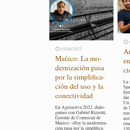
01/06/2022
Ar
Maíz­co: La mo­
en
der­ni­za­ción pasa
ci
por la sim­pli­fi­ca­
La f
ción del uso y la
Spa
for­
co­nec­ti­vi­dad
dar 
Un g
En Agroac­ti­va 2022, dia­lo­
de 
ga­mos con Ga­briel Riz­zot­ti,
ron
Ge­ren­te de Co­mer­cial de
ace­
Maiz­co: «Hoy la mo­der­ni­za­
eme
ción pasa por la sim­pli­fi­ca­
150