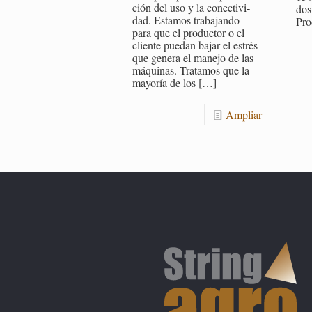
ción del uso y la co­nec­ti­vi­
dos 
dad. Es­ta­mos tra­ba­jan­do
Pro
para que el pro­duc­tor o el
clien­te pue­dan bajar el es­trés
que ge­ne­ra el ma­ne­jo de las
má­qui­nas. Tra­ta­mos que la
ma­yo­ría de los
[…]
Am­pliar