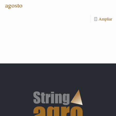
agos­to
Am­pliar