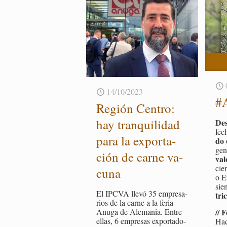
14/10/2023
#A
Re­gión Cen­tro:
hay tran­qui­li­dad
Des
fec
para la ex­por­ta­
do 
ge­n
ción de carne va­
val
cie
cu­na
o E
sie
El IPCVA llevó 35 em­pre­sa­
tric
rios de la carne a la feria
// F
Anuga de Ale­ma­nia. Entre
ellas, 6 em­pre­sas ex­por­ta­do­
Ha­