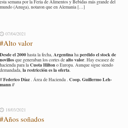
esta se­ma­na por la Feria de Ali­men­tos y Be­bi­das más gran­de del
mundo (Anuga), no­ta­ron que en Ale­ma­nia
[…]
07/04/2021
#Alto valor
Desde el 2000
Ar­gen­ti­na
per­di­do el stock de
hasta la fecha,
ha
no­vi­llos
alto valor
que ge­ne­ra­ban los cor­tes de
. Hay es­ca­sez de
Cuota Hil­ton
ha­cien­da para la
o Eu­ro­pa. Aun­que sigue sien­do
la res­tric­ción es la ofer­ta
de­man­da­da,
.
// Fe­de­ri­co Díaz
Coop. Gui­ller­mo Leh­
. Área de Ha­cien­da .
mann //
18/03/2021
#Años so­ña­dos