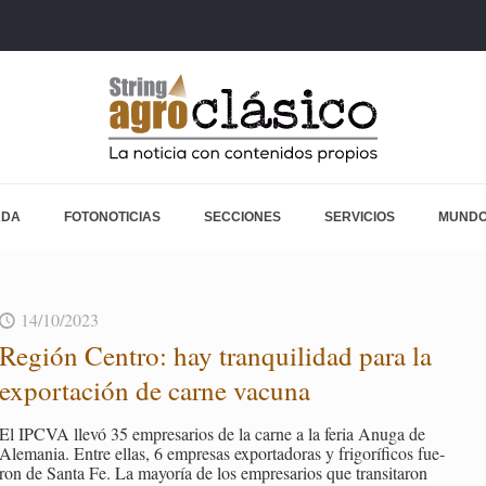
ADA
FOTONOTICIAS
SECCIONES
SERVICIOS
MUNDO
14/10/2023
Re­gión Cen­tro: hay tran­qui­li­dad para la
ex­por­ta­ción de carne va­cu­na
El IPCVA llevó 35 em­pre­sa­rios de la carne a la feria Anuga de
Ale­ma­nia. Entre ellas, 6 em­pre­sas ex­por­ta­do­ras y fri­go­rí­fi­cos fue­
ron de Santa Fe. La ma­yo­ría de los em­pre­sa­rios que tran­si­ta­ron