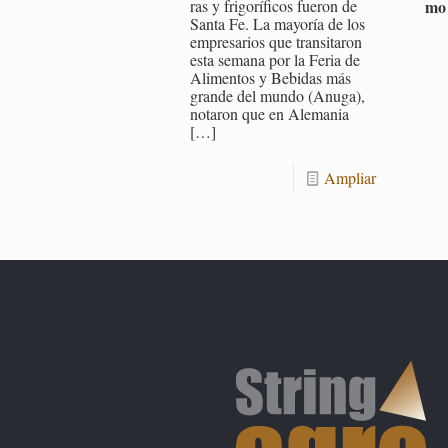
mo 
ras y fri­go­rí­fi­cos fue­ron de
Santa Fe. La ma­yo­ría de los
em­pre­sa­rios que tran­si­ta­ron
esta se­ma­na por la Feria de
Ali­men­tos y Be­bi­das más
gran­de del mundo (Anuga),
no­ta­ron que en Ale­ma­nia
[…]
Am­pliar