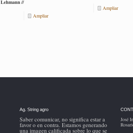
Leh­mann //
Am­pliar
Am­pliar
Ag. String agro
CONT
Saber comunicar, no significa estar a
José 
favor o en contra. Estamos generando
Rosari
una imagen calificada sobre lo que se