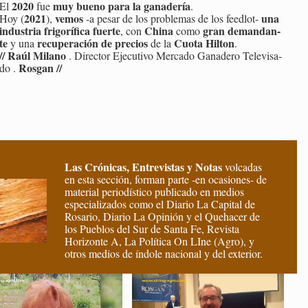
2020
muy bueno para la ga­na­de­ría
El
fue
.
2021
vemos
una
Hoy (
),
-a pesar de los pro­ble­mas de los feed­lot-
in­dus­tria fri­go­rí­fi­ca fuer­te
China
gran de­man­dan­
, con
como
te
re­cu­pe­ra­ción de pre­cios
Cuota Hil­ton
y una
de la
.
//
Raúl Mi­lano
. Di­rec­tor Eje­cu­ti­vo Mer­ca­do Ga­na­de­ro Te­le­vi­sa­
Ros­gan //
do .
Las Crónicas, Entrevistas y Notas
volcadas
en esta sección, forman parte -en ocasiones- de
material periodístico publicado en medios
especializados como el Diario La Capital de
Rosario, Diario La Opinión y el Quehacer de
los Pueblos del Sur de Santa Fe, Revista
Horizonte A, La Política On LIne (Agro), y
otros medios de índole nacional y del exterior.