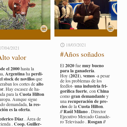
18/03/2021
07/04/2021
#Años so­ña­dos
lto valor
2020
muy bueno
El
fue
de el 2000
hasta la
para la ga­na­de­ría
.
Ar­gen­ti­na
per­di­
ha,
ha
2021
vemos
Hoy (
),
-a pesar
el stock de no­vi­llos
que
de los pro­ble­mas de los
alto
e­ra­ban los cor­tes de
una in­dus­tria fri­
feed­lot-
or
. Hay es­ca­sez de ha­
go­rí­fi­ca fuer­te
China
, con
Cuota Hil­ton
n­da para la
gran de­man­dan­te
como
y
u­ro­pa. Aun­que sigue
re­cu­pe­ra­ción de pre­
una
la res­
n­do de­man­da­da,
cios
Cuota Hil­ton
de la
.
­ción es la ofer­ta
.
//
Raúl Mi­lano
. Di­rec­tor
Eje­cu­ti­vo Mer­ca­do Ga­na­de­
e­de­ri­co Díaz
. Área de
Ros­gan //
ro Te­le­vi­sa­do .
Coop. Gui­ller­
cien­da .