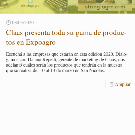
08/03/2020
Claas pre­sen­ta toda su gama de pro­duc­
tos en Ex­poa­gro
Es­cu­chá a las em­pre­sas que es­ta­rán en esta edi­ción 2020. Dia­lo­
ga­mos con Daia­na Re­pet­ti, ge­ren­te de mar­ke­ting de Claas; nos
ade­lan­tó cuá­les serán los pro­duc­tos que ten­drán en la mues­tra,
que se rea­li­za del 10 al 13 de marzo en San Ni­co­lás.
Am­pliar