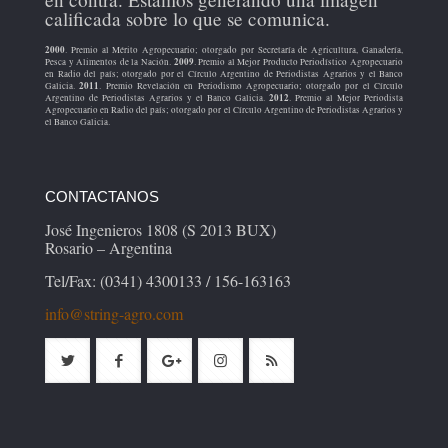
calificada sobre lo que se comunica.
2000
. Premio al Mérito Agropecuario; otorgado por Secretaría de Agricultura, Ganadería,
2009
Pesca y Alimentos de la Nación.
. Premio al Mejor Producto Periodístico Agropecuario
en Radio del país; otorgado por el Círculo Argentino de Periodistas Agrarios y el Banco
2011
Galicia.
. Premio Revelación en Periodismo Agropecuario; otorgado por el Círculo
2012
Argentino de Periodistas Agrarios y el Banco Galicia.
. Premio al Mejor Periodista
Agropecuario en Radio del país; otorgado por el Círculo Argentino de Periodistas Agrarios y
el Banco Galicia.
CONTACTANOS
José Ingenieros 1808 (S 2013 BUX)
Rosario – Argentina
Tel/Fax: (0341) 4300133 / 156-163163
info@string-agro.com