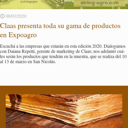
08/03/2020
Claas pre­sen­ta toda su gama de pro­duc­tos
en Ex­poa­gro
Es­cu­chá a las em­pre­sas que es­ta­rán en esta edi­ción 2020. Dia­lo­ga­mos
con Daia­na Re­pet­ti, ge­ren­te de mar­ke­ting de Claas; nos ade­lan­tó cuá­
les serán los pro­duc­tos que ten­drán en la mues­tra, que se rea­li­za del 10
al 13 de marzo en San Ni­co­lás.