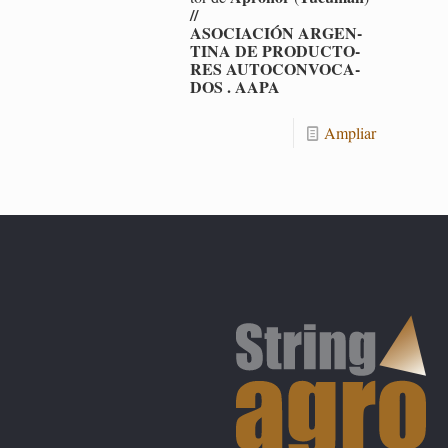
//
ASO­CIA­CIÓN AR­GEN­
TI­NA DE PRO­DUC­TO­
RES AU­TO­CON­VO­CA­
DOS . AAPA
Am­pliar