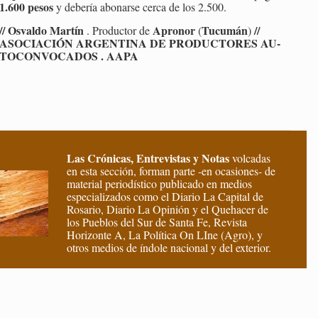
1.600 pesos
y de­be­ría abo­nar­se cerca de los 2.500.
// Os­val­do Mar­tín
Apro­nor
Tu­cu­mán
//
. Pro­duc­tor de
(
)
ASO­CIA­CIÓN AR­GEN­TI­NA DE PRO­DUC­TO­RES AU­
TO­CON­VO­CA­DOS . AAPA
Las Crónicas, Entrevistas y Notas
volcadas
en esta sección, forman parte -en ocasiones- de
material periodístico publicado en medios
especializados como el Diario La Capital de
Rosario, Diario La Opinión y el Quehacer de
los Pueblos del Sur de Santa Fe, Revista
Horizonte A, La Política On LIne (Agro), y
otros medios de índole nacional y del exterior.