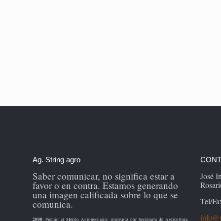
Ag. String agro
CONT
Saber comunicar, no significa estar a
José 
favor o en contra. Estamos generando
Rosari
una imagen calificada sobre lo que se
Tel/Fa
comunica.
info@s
2000
. Premio al Mérito Agropecuario; otorgado por Secretaría de Agricultura,