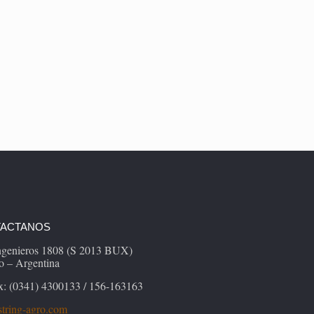
ACTANOS
Ingenieros 1808 (S 2013 BUX)
o – Argentina
x: (0341) 4300133 / 156-163163
tring-agro.com