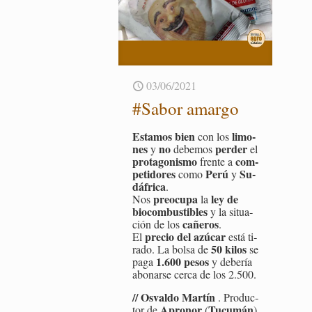
03/06/2021
#Sabor amar­go
Es­ta­mos bien
li­mo­
con los
nes
no
per­der
y
de­be­mos
el
pro­ta­go­nis­mo
com­
fren­te a
pe­ti­do­res
Perú
Su­
como
y
dá­fri­ca
.
preo­cu­pa
ley de
Nos
la
bio­com­bus­ti­bles
y la si­tua­
ca­ñe­ros
ción de los
.
pre­cio del azú­car
El
está ti­
50 kilos
ra­do. La bolsa de
se
1.600 pesos
paga
y de­be­ría
abo­nar­se cerca de los 2.500.
// Os­val­do Mar­tín
. Pro­duc­
Apro­nor
Tu­cu­mán
tor de
(
)