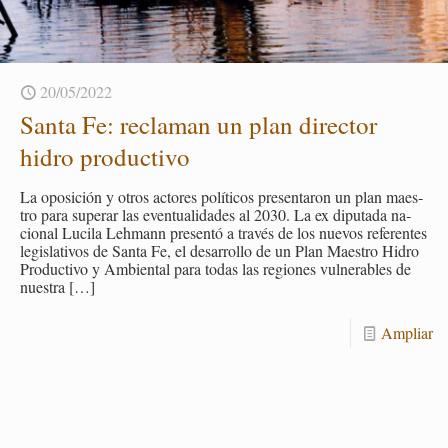
20/05/2022
Santa Fe: re­cla­man un plan di­rec­tor
hidro pro­duc­ti­vo
La opo­si­ción y otros ac­to­res po­lí­ti­cos pre­sen­ta­ron un plan maes­
tro para su­perar las even­tua­li­da­des al 2030. La ex dipu­tada na­
cio­nal Lu­ci­la Leh­mann pre­sen­tó a tra­vés de los nue­vos re­fe­ren­tes
le­gis­la­ti­vos de Santa Fe, el desa­rro­llo de un Plan Maes­tro Hidro
Pro­duc­ti­vo y Am­bien­tal para todas las re­gio­nes vul­ne­ra­bles de
nues­tra
[…]
Am­pliar