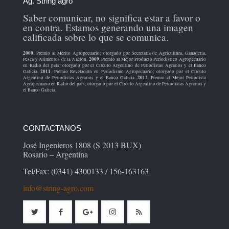
Ag. String agro
Saber comunicar, no significa estar a favor o
en contra. Estamos generando una imagen
calificada sobre lo que se comunica.
2000
. Premio al Mérito Agropecuario; otorgado por Secretaría de Agricultura, Ganadería,
2009
Pesca y Alimentos de la Nación.
. Premio al Mejor Producto Periodístico Agropecuario
en Radio del país; otorgado por el Círculo Argentino de Periodistas Agrarios y el Banco
2011
Galicia.
. Premio Revelación en Periodismo Agropecuario; otorgado por el Círculo
2012
Argentino de Periodistas Agrarios y el Banco Galicia.
. Premio al Mejor Periodista
Agropecuario en Radio del país; otorgado por el Círculo Argentino de Periodistas Agrarios y
el Banco Galicia.
CONTACTANOS
José Ingenieros 1808 (S 2013 BUX)
Rosario – Argentina
Tel/Fax: (0341) 4300133 / 156-163163
info@string-agro.com