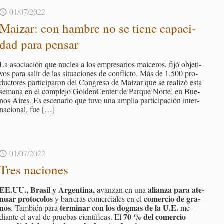
01/07/2022
Mai­zar: con ham­bre no se tiene ca­pa­ci­
dad para pen­sar
La aso­cia­ción que nu­clea a los em­pre­sa­rios mai­ce­ros, fijó ob­je­ti­
vos para salir de las si­tua­cio­nes de con­flic­to. Más de 1.500 pro­
duc­to­res par­ti­ci­pa­ron del Con­gre­so de Mai­zar que se reali­zó esta
se­ma­na en el com­ple­jo Gol­den­Cen­ter de Par­que Norte, en Bue­
nos Aires. Es es­ce­na­rio que tuvo una am­plia par­ti­ci­pa­ción in­ter­
na­cio­nal, fue
[…]
01/07/2022
Tres na­cio­nes
EE.​UU., Bra­sil y Ar­gen­ti­na,
alian­za para ate­
avan­zan en una
nuar pro­to­co­los
co­mer­cio de gra­
y ba­rre­ras co­mer­cia­les en el
nos
ter­mi­nar con los dog­mas de la U.E.
. Tam­bién para
me­
70 % del co­mer­cio
dian­te el aval de prue­bas cien­tí­fi­cas. El