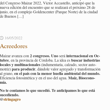
del Con­gre­so Mai­zar 2022, Víc­tor Ac­cas­te­llo, an­ti­ci­pó que la
nueva edi­ción del en­cuen­tro que se rea­li­za­rá el pró­xi­mo 28 de
junio, en el com­ple­jo Gol­den­cen­ter (Par­que Norte) de la ciu­dad
de Bue­nos
[…]
16/05/2022
Acree­do­res
2 con­gre­sos. Uno
in­ter­na­cio­nal en Oc­
Mai­zar avan­za con
será
tu­bre
bus­car in­dus­trias
, en la pro­vin­cia de Cór­do­ba. La idea es
lo­ca­les y mul­ti­na­cio­na­les
(in­du­men­ta­ria, cal­za­do, sec­tor au­to­
para pro­du­cir
mo­triz)
, dán­do­le valor agre­ga­do y trans­for­ma­ción
en el país con la menor hue­lla am­bien­tal del mundo.
al grano,
Maíz, Bio­eco­no­
Efi­cien­cia fo­to­sin­té­ti­ca y en el uso del agua.
mía.
No te con­ta­mos lo que su­ce­dió. Te an­ti­ci­pa­mos lo que está
su­ce­dien­do.
@
strin­ga­gro