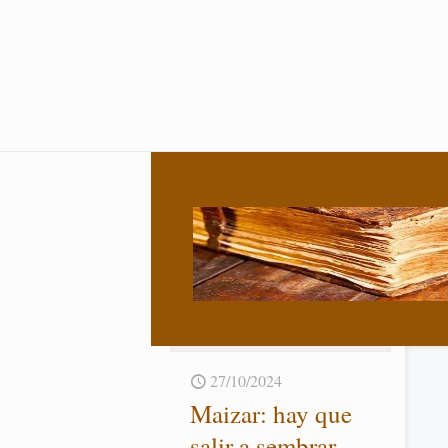
27/10/2024
Mai­zar: hay que
“H
salir a sem­brar
en