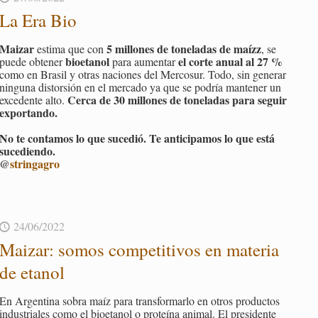
La Era Bio
Mai­zar
5 mi­llo­nes de to­ne­la­das de maíz
z
es­ti­ma que con
, se
bio­eta­nol
el corte anual al 27 %
puede ob­te­ner
para au­men­tar
como en Bra­sil y otras na­cio­nes del Mer­co­sur. Todo, sin ge­ne­rar
nin­gu­na dis­tor­sión en el mer­ca­do ya que se po­dría man­te­ner un
Cerca de 30 mi­llo­nes de to­ne­la­das para se­guir
ex­ce­den­te alto.
ex­por­tan­do.
No te con­ta­mos lo que su­ce­dió. Te an­ti­ci­pa­mos lo que está
su­ce­dien­do.
@
strin­ga­gro
24/06/2022
Mai­zar: somos com­pe­ti­ti­vos en ma­te­ria
de eta­nol
En Ar­gen­ti­na sobra maíz para trans­for­mar­lo en otros pro­duc­tos
in­dus­tria­les como el bio­eta­nol o pro­teí­na ani­mal. El pre­si­den­te