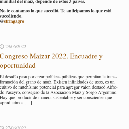
mun­dial del maíz, de­pen­de de estos 3 paí­ses.
No te con­ta­mos lo que su­ce­dió. Te an­ti­ci­pa­mos lo que está
su­ce­dien­do.
@
strin­ga­gro
29/06/2022
Con­gre­so Mai­zar 2022. En­cua­dre y
opor­tu­ni­dad
El desa­fío pasa por crear po­lí­ti­cas pú­bli­cas que per­mi­tan la trans­
for­ma­ción del grano de maíz. Exis­ten in­fi­ni­da­des de usos, es un
cul­ti­vo de mu­chí­si­mo po­ten­cial para agre­gar valor, des­ta­có Al­fre­
do Pa­sey­ro, con­se­je­ro de la Aso­cia­ción Maíz y Sorgo Ar­gen­tino.
Hay que pro­du­cir de ma­ne­ra sus­ten­ta­ble y ser cons­cien­tes que
«pro­du­ci­mos
[…]
27/06/2022