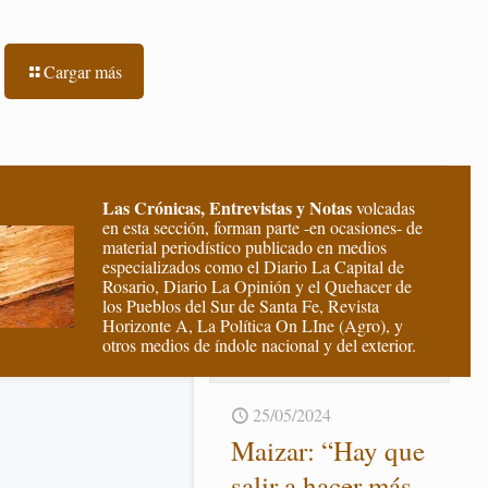
Cargar más
Las Crónicas, Entrevistas y Notas
volcadas
en esta sección, forman parte -en ocasiones- de
material periodístico publicado en medios
especializados como el Diario La Capital de
Rosario, Diario La Opinión y el Quehacer de
los Pueblos del Sur de Santa Fe, Revista
Horizonte A, La Política On LIne (Agro), y
otros medios de índole nacional y del exterior.
26/08/2024
25/05/2024
ay que pen­sar
Mai­zar: “Hay que
 la mi­cro­eco­no­
salir a hacer más