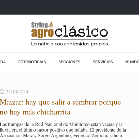
ADA
FOTONOTICIAS
SECCIONES
SERVICIOS
MUNDO
27/10/2024
Mai­zar: hay que salir a sem­brar por­que
no hay más chi­cha­rri­ta
Las tram­pas de la Red Na­cio­nal de Mo­ni­to­reo están va­cías y la
llu­via era el úl­ti­mo fac­tor po­si­ti­vo que fal­ta­ba. El pre­si­den­te de la
Aso­cia­ción Maíz y Sorgo Ar­gen­tino, Fe­de­ri­co Zer­bo­ni, salió a