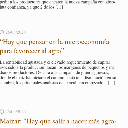
pedir a los pro­duc­to­res que en­ca­ren la nueva cam­pa­ña con ab­so­
lu­ta con­fian­za, ya que 2 de los
[…]
26/08/2024
“Hay que pen­sar en la mi­cro­eco­no­mía
para fa­vo­re­cer al agro”
La ren­ta­bi­li­dad ajus­ta­da y el ele­va­do re­que­ri­mien­to de ca­pi­tal
aso­cia­do a la pro­duc­ción, tocan los már­ge­nes de pe­que­ños y me­
dia­nos pro­duc­to­res. De cara a la cam­pa­ña de gra­nos grue­sos,
donde el maíz ha ini­cia­do el ca­mino hacia una dis­mi­nu­ción en su
siem­bra, los prin­ci­pa­les ana­lis­tas del ce­real han em­pe­za­do a
[…]
25/05/2024
Mai­zar: “Hay que salir a hacer más agro­