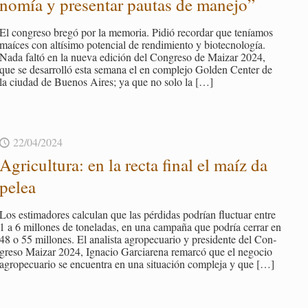
no­mía y pre­sen­tar pau­tas de ma­ne­jo”
El con­gre­so bregó por la me­mo­ria. Pidió re­cor­dar que te­nía­mos
maí­ces con al­tí­si­mo po­ten­cial de ren­di­mien­to y bio­tec­no­lo­gía.
Nada faltó en la nueva edi­ción del Con­gre­so de Mai­zar 2024,
que se desa­rro­lló esta se­ma­na el en com­ple­jo Gol­den Cen­ter de
la ciu­dad de Bue­nos Aires; ya que no solo la
[…]
22/04/2024
Agri­cul­tu­ra: en la recta final el maíz da
pelea
Los es­ti­ma­do­res cal­cu­lan que las pér­di­das po­drían fluc­tuar entre
1 a 6 mi­llo­nes de to­ne­la­das, en una cam­pa­ña que po­dría ce­rrar en
48 o 55 mi­llo­nes. El ana­lis­ta agro­pe­cua­rio y pre­si­den­te del Con­
gre­so Mai­zar 2024, Ig­na­cio Gar­cia­re­na re­mar­có que el ne­go­cio
agro­pe­cua­rio se en­cuen­tra en una si­tua­ción com­ple­ja y que
[…]