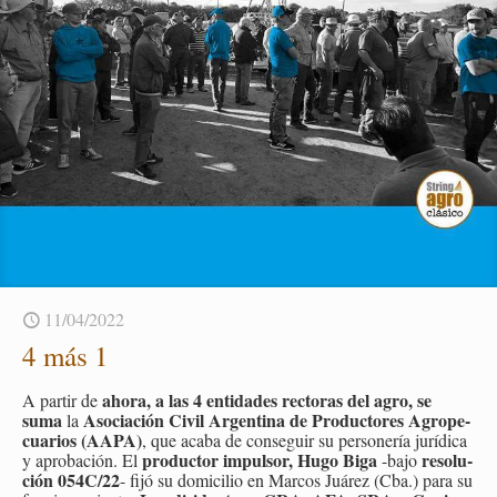
11/04/2022
4 más 1
ahora, a las 4 en­ti­da­des rec­to­ras del agro, se
A par­tir de
suma
Aso­cia­ción Civil Ar­gen­ti­na de Pro­duc­to­res Agro­pe­
la
cua­rios (AAPA)
, que acaba de con­se­guir su per­so­ne­ría ju­rí­di­ca
pro­duc­tor im­pul­sor, Hugo Biga
re­so­lu­
y apro­ba­ción. El
-bajo
ción 054C/22
- fijó su do­mi­ci­lio en Mar­cos Juá­rez (Cba.) para su