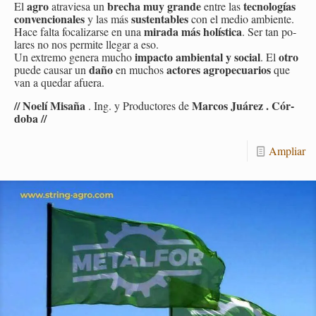
agro
bre­cha muy gran­de
tec­no­lo­gías
El
atra­vie­sa un
entre las
con­ven­cio­na­les
sus­ten­ta­bles
y las más
con el medio am­bien­te.
mi­ra­da más ho­lís­ti­ca
Hace falta fo­ca­li­zar­se en una
. Ser tan po­
la­res no nos per­mi­te lle­gar a eso.
im­pac­to am­bien­tal y so­cial
otro
Un ex­tre­mo ge­ne­ra mucho
. El
daño
ac­to­res agro­pe­cua­rios
puede cau­sar un
en mu­chos
que
van a que­dar afue­ra.
// Noelí Mi­sa­ña
Mar­cos Juá­rez . Cór­
. Ing. y Pro­duc­to­res de
do­ba //
Am­pliar