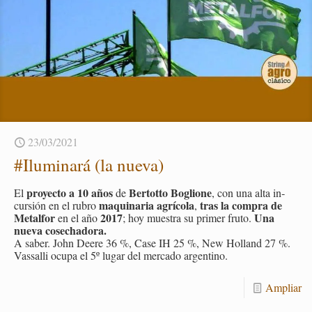
23/03/2021
#Ilu­mi­na­rá (la nueva)
pro­yec­to a
10 años
Ber­tot­to Bo­glio­ne
El
de
, con una alta in­
ma­qui­na­ria agrí­co­la
tras la com­pra de
cur­sión en el rubro
,
Me­tal­for
2017
Una
en el año
; hoy mues­tra su pri­mer fruto.
nueva co­se­cha­do­ra.
A saber. John Deere 36 %, Case IH 25 %, New Ho­lland 27 %.
Vas­sa­lli ocupa el 5º lugar del mer­ca­do ar­gen­tino.
Am­pliar