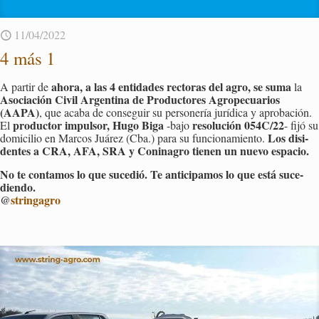
11/04/2022
4 más 1
ahora, a las 4 en­ti­da­des rec­to­ras del agro, se suma
A par­tir de
la
Aso­cia­ción Civil Ar­gen­ti­na de Pro­duc­to­res Agro­pe­cua­rios
(AAPA)
, que acaba de con­se­guir su per­so­ne­ría ju­rí­di­ca y apro­ba­ción.
pro­duc­tor im­pul­sor, Hugo Biga
re­so­lu­ción 054C/22
El
-bajo
- fijó su
Los di­si­
do­mi­ci­lio en Mar­cos Juá­rez (Cba.) para su fun­cio­na­mien­to.
den­tes a CRA, AFA, SRA y Co­ni­na­gro tie­nen un nuevo es­pa­cio.
No te con­ta­mos lo que su­ce­dió. Te an­ti­ci­pa­mos lo que está su­ce­
dien­do.
@
strin­ga­gro