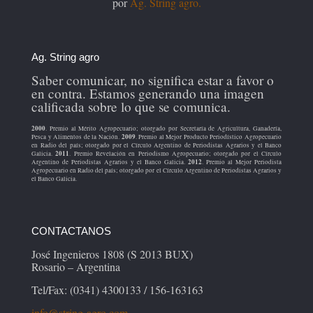
por
Ag. String agro.
Ag. String agro
Saber comunicar, no significa estar a favor o
en contra. Estamos generando una imagen
calificada sobre lo que se comunica.
2000
. Premio al Mérito Agropecuario; otorgado por Secretaría de Agricultura, Ganadería,
2009
Pesca y Alimentos de la Nación.
. Premio al Mejor Producto Periodístico Agropecuario
en Radio del país; otorgado por el Círculo Argentino de Periodistas Agrarios y el Banco
2011
Galicia.
. Premio Revelación en Periodismo Agropecuario; otorgado por el Círculo
2012
Argentino de Periodistas Agrarios y el Banco Galicia.
. Premio al Mejor Periodista
Agropecuario en Radio del país; otorgado por el Círculo Argentino de Periodistas Agrarios y
el Banco Galicia.
CONTACTANOS
José Ingenieros 1808 (S 2013 BUX)
Rosario – Argentina
Tel/Fax: (0341) 4300133 / 156-163163
info@string-agro.com