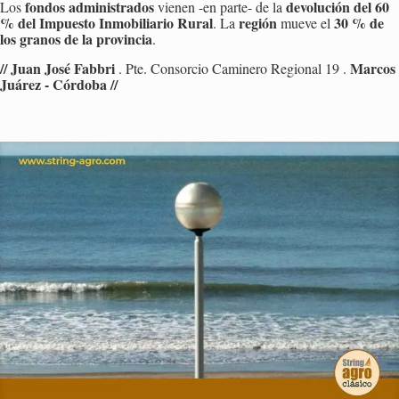
fon­dos ad­mi­nis­tra­dos
de­vo­lu­ción del 60
Los
vie­nen -en par­te- de la
% del Im­pues­to In­mo­bi­lia­rio Rural
re­gión
30 % de
. La
mueve el
los gra­nos de la pro­vin­cia
.
// Juan José Fab­bri
Mar­cos
. Pte. Con­sor­cio Ca­mi­ne­ro Re­gio­nal 19 .
Juá­rez - Cór­do­ba //