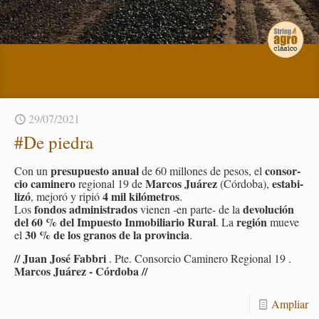
29/07/2021
#De pie­dra
pre­su­pues­to anual
con­sor­
Con un
de 60 mi­llo­nes de pesos, el
cio ca­mi­ne­ro
Mar­cos Juá­rez
es­ta­bi­
re­gio­nal 19 de
(Cór­do­ba),
li­zó
4 mil ki­ló­me­tros
, me­jo­ró y ripió
.
fon­dos ad­mi­nis­tra­dos
de­vo­lu­ción
Los
vie­nen -en par­te- de la
del 60 % del Im­pues­to In­mo­bi­lia­rio Rural
re­gión
. La
mueve
30 % de los gra­nos de la pro­vin­cia
el
.
// Juan José Fab­bri
. Pte. Con­sor­cio Ca­mi­ne­ro Re­gio­nal 19 .
Mar­cos Juá­rez - Cór­do­ba //
Am­pliar