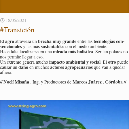
18/05/2021
#Tran­si­ción
agro
bre­cha muy gran­de
tec­no­lo­gías con­
El
atra­vie­sa un
entre las
ven­cio­na­les
sus­ten­ta­bles
y las más
con el medio am­bien­te.
mi­ra­da más ho­lís­ti­ca
Hace falta fo­ca­li­zar­se en una
. Ser tan po­la­res no
nos per­mi­te lle­gar a eso.
im­pac­to am­bien­tal y so­cial
otro
Un ex­tre­mo ge­ne­ra mucho
. El
puede
daño
ac­to­res agro­pe­cua­rios
cau­sar un
en mu­chos
que van a que­dar
afue­ra.
// Noelí Mi­sa­ña
Mar­cos Juá­rez . Cór­do­ba //
. Ing. y Pro­duc­to­res de