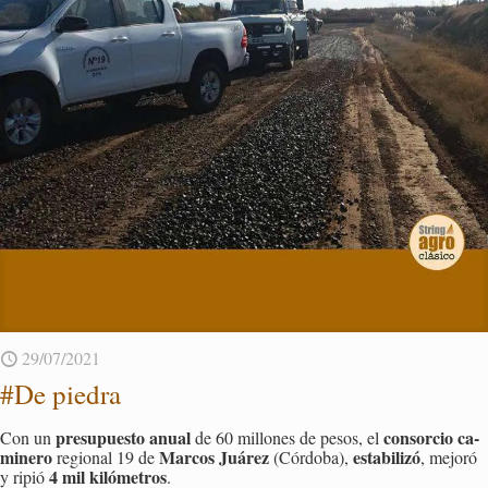
29/07/2021
#De pie­dra
pre­su­pues­to anual
con­sor­cio ca­
Con un
de 60 mi­llo­nes de pesos, el
mi­ne­ro
Mar­cos Juá­rez
es­ta­bi­li­zó
re­gio­nal 19 de
(Cór­do­ba),
, me­jo­ró
4 mil ki­ló­me­tros
y ripió
.