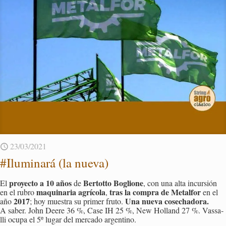
23/03/2021
#Ilu­mi­na­rá (la nueva)
pro­yec­to a
10 años
Ber­tot­to Bo­glio­ne
El
de
, con una alta in­cur­sión
ma­qui­na­ria agrí­co­la
tras la com­pra de Me­tal­for
en el rubro
,
en el
2017
Una nueva co­se­cha­do­ra.
año
; hoy mues­tra su pri­mer fruto.
A saber. John Deere 36 %, Case IH 25 %, New Ho­lland 27 %. Vas­sa­
lli ocupa el 5º lugar del mer­ca­do ar­gen­tino.