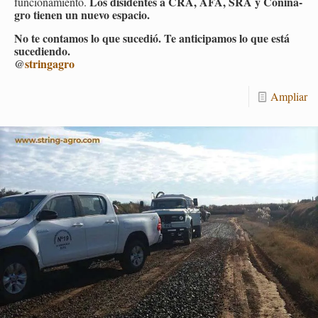
Los di­si­den­tes a CRA, AFA, SRA y Co­ni­na­
fun­cio­na­mien­to.
gro tie­nen un nuevo es­pa­cio.
No te con­ta­mos lo que su­ce­dió. Te an­ti­ci­pa­mos lo que está
su­ce­dien­do.
@
strin­ga­gro
Am­pliar