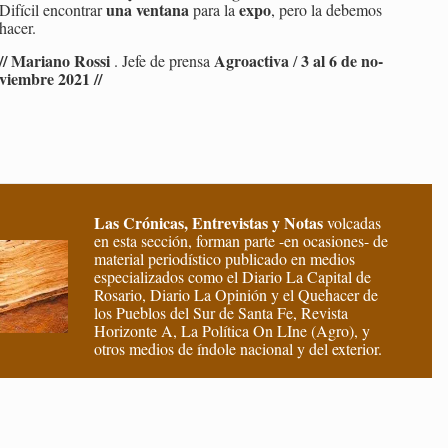
una ven­ta­na
expo
Di­fí­cil en­con­trar
para la
, pero la de­be­mos
hacer.
// Ma­riano Rossi
Agroac­ti­va
3 al 6 de no­
. Jefe de pren­sa
/
viem­bre 2021 //
Las Crónicas, Entrevistas y Notas
volcadas
en esta sección, forman parte -en ocasiones- de
material periodístico publicado en medios
especializados como el Diario La Capital de
Rosario, Diario La Opinión y el Quehacer de
los Pueblos del Sur de Santa Fe, Revista
Horizonte A, La Política On LIne (Agro), y
otros medios de índole nacional y del exterior.