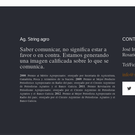
Ag. String agro
CONT
Saber comunicar, no significa estar a
José 
favor o en contra. Estamos generando
Rosari
una imagen calificada sobre lo que se
Tel/Fa
comunica.
info@s
2000
. Premio al Mérito Agropecuario; otorgado por Secretaría de Agricultura,
2009
Ganadería, Pesca y Alimentos de la Nación.
. Premio al Mejor Producto
Periodístico Agropecuario en Radio del país; otorgado por el Círculo Argentino
2011
de Periodistas Agrarios y el Banco Galicia.
. Premio Revelación en
Periodismo Agropecuario; otorgado por el Círculo Argentino de Periodistas
2012
Agrarios y el Banco Galicia.
. Premio al Mejor Periodista Agropecuario en
Radio del país; otorgado por el Círculo Argentino de Periodistas Agrarios y el
Banco Galicia.