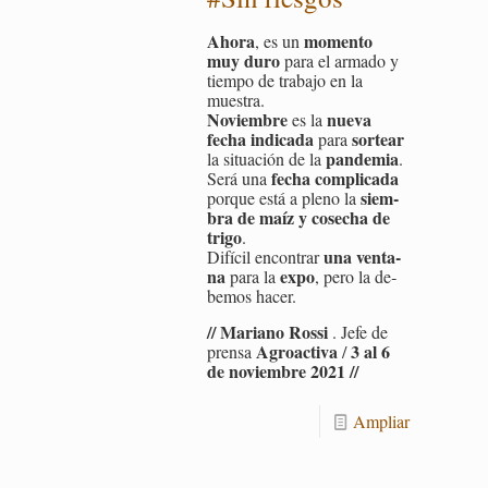
Ahora
mo­men­to
, es un
muy duro
para el ar­ma­do y
tiem­po de tra­ba­jo en la
mues­tra.
No­viem­bre
nueva
es la
fecha in­di­ca­da
sor­tear
para
pan­de­mia
la si­tua­ción de la
.
fecha com­pli­ca­da
Será una
siem­
por­que está a pleno la
bra de maíz y co­se­cha de
trigo
.
una ven­ta­
Di­fí­cil en­con­trar
na
expo
para la
, pero la de­
be­mos hacer.
// Ma­riano Rossi
. Jefe de
Agroac­ti­va
3 al 6
pren­sa
/
de no­viem­bre 2021 //
Am­pliar