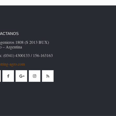
ACTANOS
Ingenieros 1808 (S 2013 BUX)
o – Argentina
x: (0341) 4300133 / 156-163163
tring-agro.com