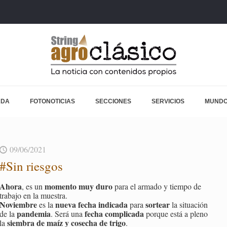
ADA
FOTONOTICIAS
SECCIONES
SERVICIOS
MUNDO
09/06/2021
#Sin ries­gos
Ahora
mo­men­to muy duro
, es un
para el ar­ma­do y tiem­po de
tra­ba­jo en la mues­tra.
No­viem­bre
nueva fecha in­di­ca­da
sor­tear
es la
para
la si­tua­ción
pan­de­mia
fecha com­pli­ca­da
de la
. Será una
por­que está a pleno
siem­bra de maíz y co­se­cha de trigo
la
.