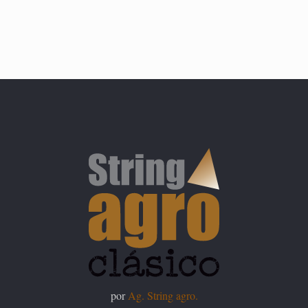
por
Ag. String agro.