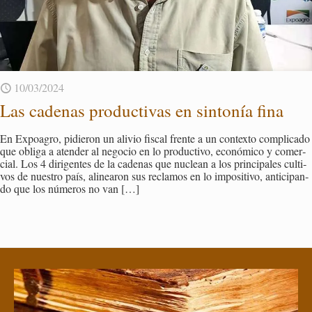
10/03/2024
Las ca­de­nas pro­duc­ti­vas en sin­to­nía fina
En Ex­poa­gro, pi­die­ron un ali­vio fis­cal fren­te a un con­tex­to com­pli­ca­do
que obli­ga a aten­der al ne­go­cio en lo pro­duc­ti­vo, eco­nó­mi­co y co­mer­
cial. Los 4 di­ri­gen­tes de la ca­de­nas que nu­clean a los prin­ci­pa­les cul­ti­
vos de nues­tro país, ali­nea­ron sus re­cla­mos en lo im­po­si­ti­vo, an­ti­ci­pan­
do que los nú­me­ros no van
[…]