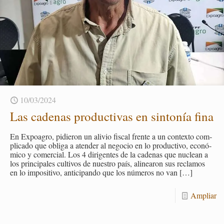
10/03/2024
Las ca­de­nas pro­duc­ti­vas en sin­to­nía fina
En Ex­poa­gro, pi­die­ron un ali­vio fis­cal fren­te a un con­tex­to com­
pli­ca­do que obli­ga a aten­der al ne­go­cio en lo pro­duc­ti­vo, eco­nó­
mi­co y co­mer­cial. Los 4 di­ri­gen­tes de la ca­de­nas que nu­clean a
los prin­ci­pa­les cul­ti­vos de nues­tro país, ali­nea­ron sus re­cla­mos
en lo im­po­si­ti­vo, an­ti­ci­pan­do que los nú­me­ros no van
[…]
Am­pliar