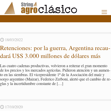
18/03/2022
Re­ten­cio­nes: por la gue­rra, Ar­gen­ti­na re­cau­
da­rá U$S 3.000 mi­llo­nes de dó­la­res más
Las cua­tro ca­de­nas pro­duc­ti­vas, vol­vie­ron a reite­rar el gran mo­men­to
de los pre­cios y los mer­ca­dos agrí­co­las. Pi­die­ron aten­ción y un au­men­
to en las siem­bras. El vi­ce­pre­si­den­te 1º de la Aso­cia­ción del maíz y
sorgo ar­gen­tino (Mai­zar), Fe­de­ri­co Zer­bo­ni, aler­tó que el cam­bio de re­
glas y la in­cer­ti­dum­bre cons­tan­te de
[…]
17/10/2020