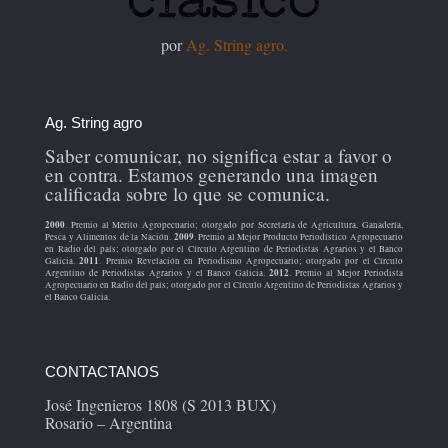
por
Ag. String agro.
Ag. String agro
Saber comunicar, no significa estar a favor o
en contra. Estamos generando una imagen
calificada sobre lo que se comunica.
2000
. Premio al Mérito Agropecuario; otorgado por Secretaría de Agricultura, Ganadería,
2009
Pesca y Alimentos de la Nación.
. Premio al Mejor Producto Periodístico Agropecuario
en Radio del país; otorgado por el Círculo Argentino de Periodistas Agrarios y el Banco
2011
Galicia.
. Premio Revelación en Periodismo Agropecuario; otorgado por el Círculo
2012
Argentino de Periodistas Agrarios y el Banco Galicia.
. Premio al Mejor Periodista
Agropecuario en Radio del país; otorgado por el Círculo Argentino de Periodistas Agrarios y
el Banco Galicia.
CONTACTANOS
José Ingenieros 1808 (S 2013 BUX)
Rosario – Argentina