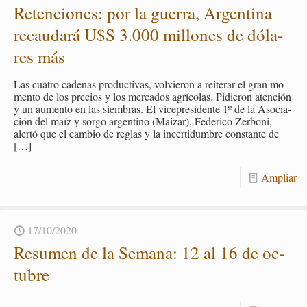
Re­ten­cio­nes: por la gue­rra, Ar­gen­ti­na
re­cau­da­rá U$S 3.000 mi­llo­nes de dó­la­
res más
Las cua­tro ca­de­nas pro­duc­ti­vas, vol­vie­ron a reite­rar el gran mo­
men­to de los pre­cios y los mer­ca­dos agrí­co­las. Pi­die­ron aten­ción
y un au­men­to en las siem­bras. El vi­ce­pre­si­den­te 1º de la Aso­cia­
ción del maíz y sorgo ar­gen­tino (Mai­zar), Fe­de­ri­co Zer­bo­ni,
aler­tó que el cam­bio de re­glas y la in­cer­ti­dum­bre cons­tan­te de
[…]
Am­pliar
17/10/2020
Re­su­men de la Se­ma­na: 12 al 16 de oc­
tu­bre