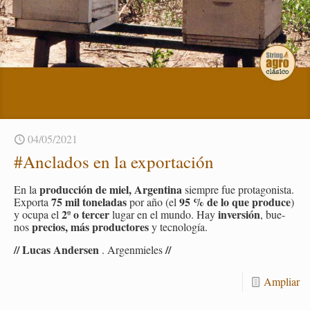
04/05/2021
#An­cla­dos en la ex­por­ta­ción
pro­duc­ción de miel, Ar­gen­ti­na
En la
siem­pre fue pro­ta­go­nis­ta.
75 mil to­ne­la­das
95 % de lo que pro­du­ce
Ex­por­ta
por año (el
)
2º o ter­cer
in­ver­sión
y ocupa el
lugar en el mundo. Hay
, bue­
pre­cios, más pro­duc­to­res
nos
y tec­no­lo­gía.
// Lucas An­der­sen
//
. Ar­gen­mie­les
Am­pliar