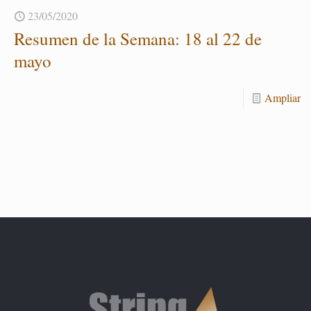
23/05/2020
Re­su­men de la Se­ma­na: 18 al 22 de
mayo
Am­pliar