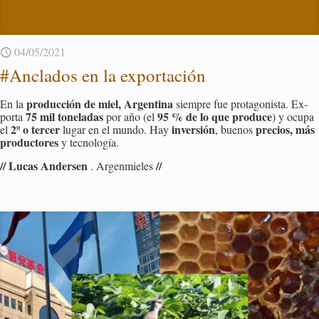
04/05/2021
#An­cla­dos en la ex­por­ta­ción
pro­duc­ción de miel, Ar­gen­ti­na
En la
siem­pre fue pro­ta­go­nis­ta. Ex­
75 mil to­ne­la­das
95 % de lo que pro­du­ce
por­ta
por año (el
) y ocupa
2º o ter­cer
in­ver­sión
pre­cios, más
el
lugar en el mundo. Hay
, bue­nos
pro­duc­to­res
y tec­no­lo­gía.
// Lucas An­der­sen
//
. Ar­gen­mie­les