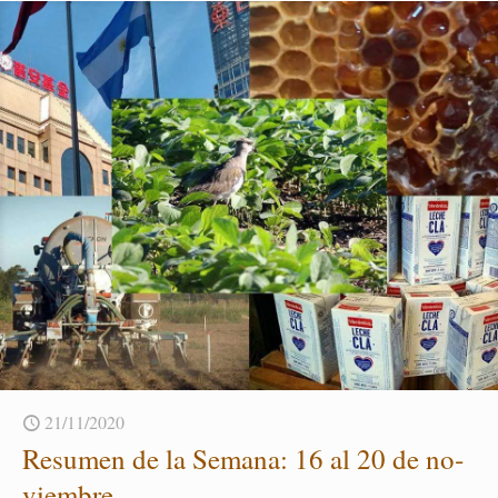
21/11/2020
Re­su­men de la Se­ma­na: 16 al 20 de no­
viem­bre