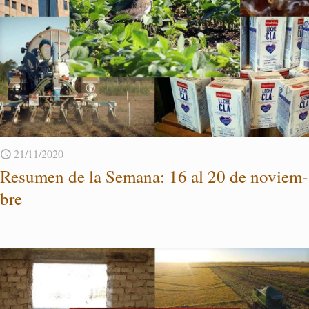
21/11/2020
Re­su­men de la Se­ma­na: 16 al 20 de no­viem­
bre