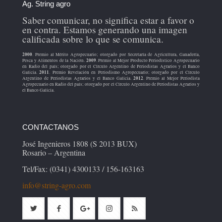
Ag. String agro
Saber comunicar, no significa estar a favor o
en contra. Estamos generando una imagen
calificada sobre lo que se comunica.
2000
. Premio al Mérito Agropecuario; otorgado por Secretaría de Agricultura, Ganadería,
2009
Pesca y Alimentos de la Nación.
. Premio al Mejor Producto Periodístico Agropecuario
en Radio del país; otorgado por el Círculo Argentino de Periodistas Agrarios y el Banco
2011
Galicia.
. Premio Revelación en Periodismo Agropecuario; otorgado por el Círculo
2012
Argentino de Periodistas Agrarios y el Banco Galicia.
. Premio al Mejor Periodista
Agropecuario en Radio del país; otorgado por el Círculo Argentino de Periodistas Agrarios y
el Banco Galicia.
CONTACTANOS
José Ingenieros 1808 (S 2013 BUX)
Rosario – Argentina
Tel/Fax: (0341) 4300133 / 156-163163
info@string-agro.com