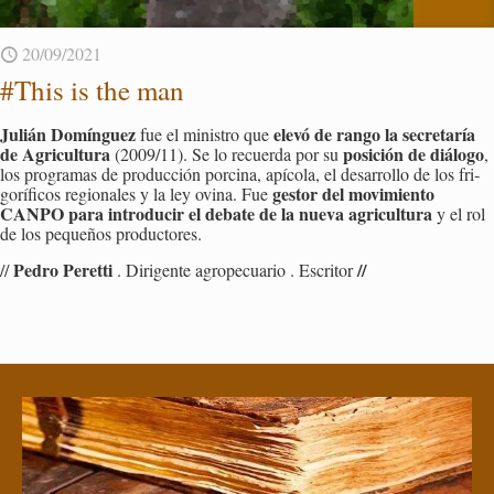
20/09/2021
#This is the man
Ju­lián Do­mín­guez
elevó de rango la se­cre­ta­ría
fue el mi­nis­tro que
de Agri­cul­tu­ra
po­si­ción de diá­lo­go
(2009/11). Se lo re­cuer­da por su
,
los pro­gra­mas de pro­duc­ción por­ci­na, apí­co­la, el desa­rro­llo de los fri­
ges­tor del mo­vi­mien­to
go­rí­fi­cos re­gio­na­les y la ley ovina. Fue
CANPO para in­tro­du­cir el de­ba­te de la nueva agri­cul­tu­ra
y el rol
de los pe­que­ños pro­duc­to­res.
Pedro Pe­ret­ti
//
//
. Di­ri­gen­te agro­pe­cua­rio . Es­cri­tor