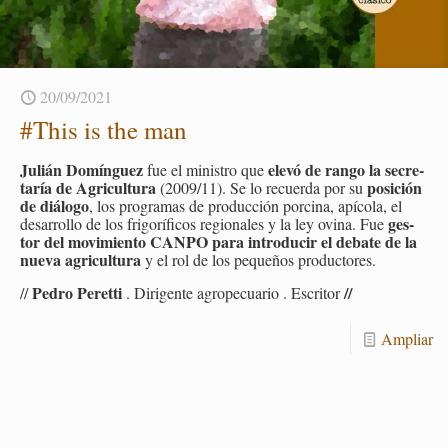
20/09/2021
#This is the man
Ju­lián Do­mín­guez
elevó de rango la se­cre­
fue el mi­nis­tro que
ta­ría de Agri­cul­tu­ra
po­si­ción
(2009/11). Se lo re­cuer­da por su
de diá­lo­go
, los pro­gra­mas de pro­duc­ción por­ci­na, apí­co­la, el
ges­
desa­rro­llo de los fri­go­rí­fi­cos re­gio­na­les y la ley ovina. Fue
tor del mo­vi­mien­to CANPO para in­tro­du­cir el de­ba­te de la
nueva agri­cul­tu­ra
y el rol de los pe­que­ños pro­duc­to­res.
Pedro Pe­ret­ti
//
//
. Di­ri­gen­te agro­pe­cua­rio . Es­cri­tor
Am­pliar