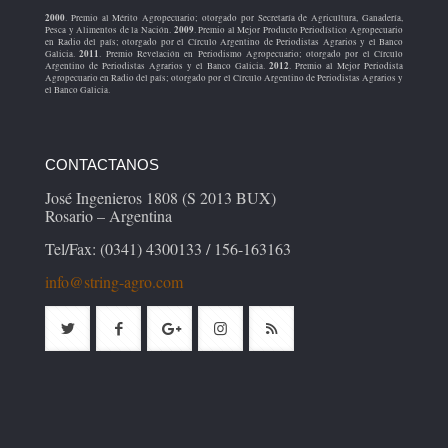
2000
. Premio al Mérito Agropecuario; otorgado por Secretaría de Agricultura, Ganadería,
2009
Pesca y Alimentos de la Nación.
. Premio al Mejor Producto Periodístico Agropecuario
en Radio del país; otorgado por el Círculo Argentino de Periodistas Agrarios y el Banco
2011
Galicia.
. Premio Revelación en Periodismo Agropecuario; otorgado por el Círculo
2012
Argentino de Periodistas Agrarios y el Banco Galicia.
. Premio al Mejor Periodista
Agropecuario en Radio del país; otorgado por el Círculo Argentino de Periodistas Agrarios y
el Banco Galicia.
CONTACTANOS
José Ingenieros 1808 (S 2013 BUX)
Rosario – Argentina
Tel/Fax: (0341) 4300133 / 156-163163
info@string-agro.com