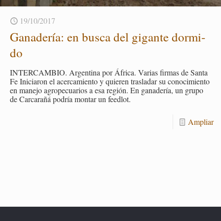
19/10/2017
Ga­na­de­ría: en busca del gi­gan­te dor­mi­
do
IN­TER­CAM­BIO. Ar­gen­ti­na por Áfri­ca. Va­rias fir­mas de Santa
Fe Ini­cia­ron el acer­ca­mien­to y quie­ren tras­la­dar su co­no­ci­mien­to
en ma­ne­jo agro­pe­cua­rios a esa re­gión. En ga­na­de­ría, un grupo
de Car­ca­ra­ñá po­dría mon­tar un feed­lot.
Am­pliar