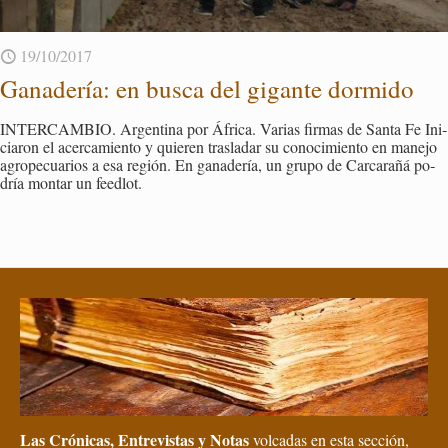
19/10/2017
Ga­na­de­ría: en busca del gi­gan­te dor­mi­do
IN­TER­CAM­BIO. Ar­gen­ti­na por Áfri­ca. Va­rias fir­mas de Santa Fe Ini­
cia­ron el acer­ca­mien­to y quie­ren tras­la­dar su co­no­ci­mien­to en ma­ne­jo
agro­pe­cua­rios a esa re­gión. En ga­na­de­ría, un grupo de Car­ca­ra­ñá po­
dría mon­tar un feed­lot.
Las Crónicas, Entrevistas y Notas
volcadas en esta sección,