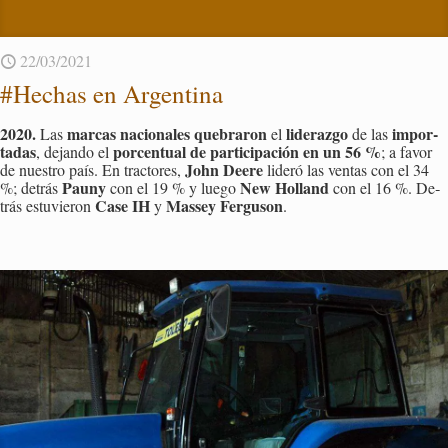
22/03/2021
#He­chas en Ar­gen­ti­na
2020.
mar­cas na­cio­na­les que­bra­ron
li­de­raz­go
im­por­
Las
el
de las
ta­das
por­cen­tual de par­ti­ci­pa­ción en un 56 %
, de­jan­do el
; a favor
John Deere
de nues­tro país. En trac­to­res,
li­de­ró las ven­tas con el 34
Pauny
New Ho­lland
%; de­trás
con el 19 % y luego
con el 16 %. De­
Case IH
Mas­sey Fer­gu­son
trás es­tu­vie­ron
y
.