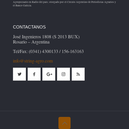
Agropecuario en Radio del país; otorgado por el Círculo Argentino de Periodistas Agrarios y
el Banco Galicia.
CONTACTANOS
José Ingenieros 1808 (S 2013 BUX)
Rosario – Argentina
Tel/Fax: (0341) 4300133 / 156-163163
info@string-agro.com