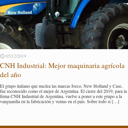
05/12/2019
CNH In­dus­trial: Mejor ma­qui­na­ria agrí­co­la
del año
El grupo ita­liano que nu­clea las mar­cas Iveco, New Ho­lland y Case,
fue re­co­no­ci­do como el mejor de Ar­gen­ti­na. El cie­rre del 2019, para la
firma CNH In­dus­trial de Ar­gen­ti­na, vuel­ve a poner a este grupo a la
van­guar­dia en la fa­bri­ca­ción y ven­tas en el país. Sobre todo si
[…]