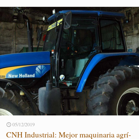
05/12/2019
CNH In­dus­trial: Mejor ma­qui­na­ria agrí­