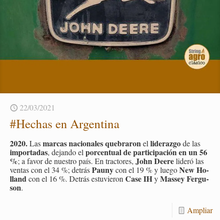
22/03/2021
#He­chas en Ar­gen­ti­na
2020.
mar­cas na­cio­na­les que­bra­ron
li­de­raz­go
Las
el
de las
im­por­ta­das
por­cen­tual de par­ti­ci­pa­ción en un 56
, de­jan­do el
%
John Deere
; a favor de nues­tro país. En trac­to­res,
li­de­ró las
Pauny
New Ho­
ven­tas con el 34 %; de­trás
con el 19 % y luego
lland
Case IH
Mas­sey Fer­gu­
con el 16 %. De­trás es­tu­vie­ron
y
son
.
Am­pliar