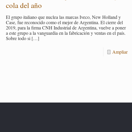
co­la del año
El grupo ita­liano que nu­clea las mar­cas Iveco, New Ho­lland y
Case, fue re­co­no­ci­do como el mejor de Ar­gen­ti­na. El cie­rre del
2019, para la firma CNH In­dus­trial de Ar­gen­ti­na, vuel­ve a poner
a este grupo a la van­guar­dia en la fa­bri­ca­ción y ven­tas en el país.
Sobre todo si
[…]
Am­pliar