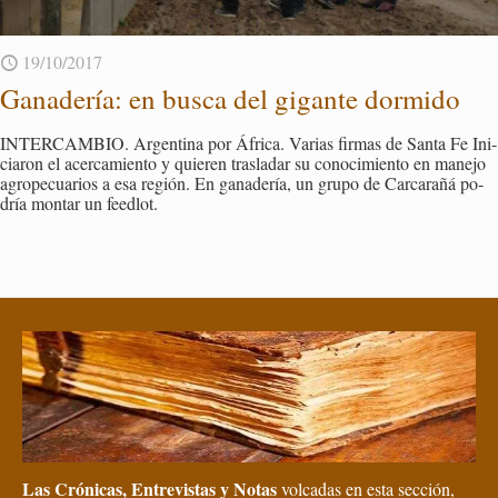
19/10/2017
Ga­na­de­ría: en busca del gi­gan­te dor­mi­do
IN­TER­CAM­BIO. Ar­gen­ti­na por Áfri­ca. Va­rias fir­mas de Santa Fe Ini­
cia­ron el acer­ca­mien­to y quie­ren tras­la­dar su co­no­ci­mien­to en ma­ne­jo
agro­pe­cua­rios a esa re­gión. En ga­na­de­ría, un grupo de Car­ca­ra­ñá po­
dría mon­tar un feed­lot.
Las Crónicas, Entrevistas y Notas
volcadas en esta sección,