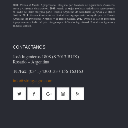
2000
. Premio al Mérito Agropecuario; otorgado por Secretaría de Agricultura, Ganadería,
2009
Pesca y Alimentos de la Nación.
. Premio al Mejor Producto Periodístico Agropecuario
en Radio del país; otorgado por el Círculo Argentino de Periodistas Agrarios y el Banco
2011
Galicia.
. Premio Revelación en Periodismo Agropecuario; otorgado por el Círculo
2012
Argentino de Periodistas Agrarios y el Banco Galicia.
. Premio al Mejor Periodista
Agropecuario en Radio del país; otorgado por el Círculo Argentino de Periodistas Agrarios y
el Banco Galicia.
CONTACTANOS
José Ingenieros 1808 (S 2013 BUX)
Rosario – Argentina
Tel/Fax: (0341) 4300133 / 156-163163
info@string-agro.com