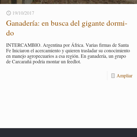
19/10/2017
Ga­na­de­ría: en busca del gi­gan­te dor­mi­
do
IN­TER­CAM­BIO. Ar­gen­ti­na por Áfri­ca. Va­rias fir­mas de Santa
Fe Ini­cia­ron el acer­ca­mien­to y quie­ren tras­la­dar su co­no­ci­mien­to
en ma­ne­jo agro­pe­cua­rios a esa re­gión. En ga­na­de­ría, un grupo
de Car­ca­ra­ñá po­dría mon­tar un feed­lot.
Am­pliar