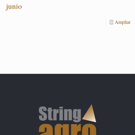
junio
Am­pliar