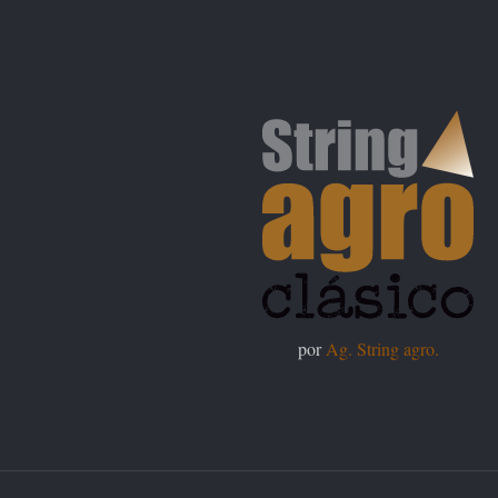
por
Ag. String agro.