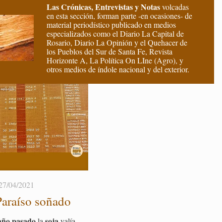
Las Crónicas, Entrevistas y Notas
volcadas
en esta sección, forman parte -en ocasiones- de
material periodístico publicado en medios
especializados como el Diario La Capital de
Rosario, Diario La Opinión y el Quehacer de
los Pueblos del Sur de Santa Fe, Revista
Horizonte A, La Política On LIne (Agro), y
otros medios de índole nacional y del exterior.
27/04/2021
a­raí­so so­ña­do
año pa­sa­do
soja
la
valía