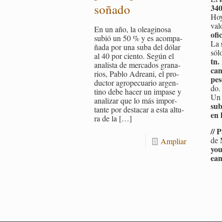
so­ña­do
340
Hoy
valo
En un año, la olea­gi­no­sa
ofi
subió un 50 % y es acom­pa­
La
ña­da por una suba del dólar
sól
al 40 por cien­to. Según el
tn.
ana­lis­ta de mer­ca­dos gra­na­
cam
rios, Pablo Adrea­ni, el pro­
pes
duc­tor agro­pe­cua­rio ar­gen­
do.
tino debe hacer un im­pa­se y
Un 
ana­li­zar que lo más im­por­
sub
tan­te por des­ta­car a esta al­tu­
en l
ra de la
[…]
// 
de 
Am­pliar
you
eani