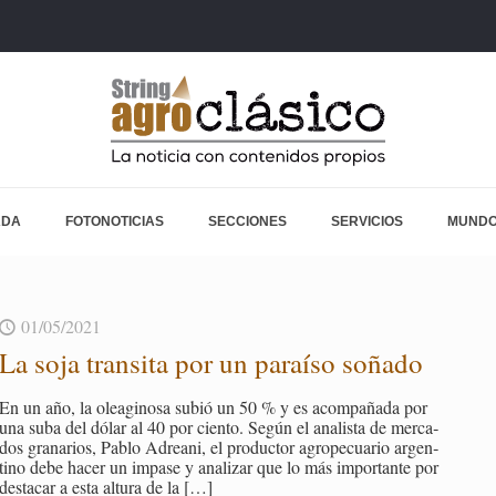
ADA
FOTONOTICIAS
SECCIONES
SERVICIOS
MUNDO
01/05/2021
La soja tran­si­ta por un pa­raí­so so­ña­do
En un año, la olea­gi­no­sa subió un 50 % y es acom­pa­ña­da por
una suba del dólar al 40 por cien­to. Según el ana­lis­ta de mer­ca­
dos gra­na­rios, Pablo Adrea­ni, el pro­duc­tor agro­pe­cua­rio ar­gen­
tino debe hacer un im­pa­se y ana­li­zar que lo más im­por­tan­te por
des­ta­car a esta al­tu­ra de la
[…]