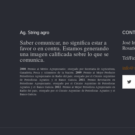
Ag. String agro
CONT
Saber comunicar, no significa estar a
José 
favor o en contra. Estamos generando
Rosari
una imagen calificada sobre lo que se
Tel/Fa
comunica.
info@s
2000
. Premio al Mérito Agropecuario; otorgado por Secretaría de Agricultura,
2009
Ganadería, Pesca y Alimentos de la Nación.
. Premio al Mejor Producto
Periodístico Agropecuario en Radio del país; otorgado por el Círculo Argentino
2011
de Periodistas Agrarios y el Banco Galicia.
. Premio Revelación en
Periodismo Agropecuario; otorgado por el Círculo Argentino de Periodistas
2012
Agrarios y el Banco Galicia.
. Premio al Mejor Periodista Agropecuario en
Radio del país; otorgado por el Círculo Argentino de Periodistas Agrarios y el
Banco Galicia.