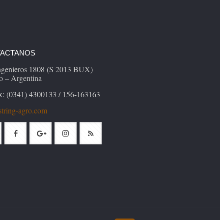
ACTANOS
Ingenieros 1808 (S 2013 BUX)
o – Argentina
x: (0341) 4300133 / 156-163163
tring-agro.com