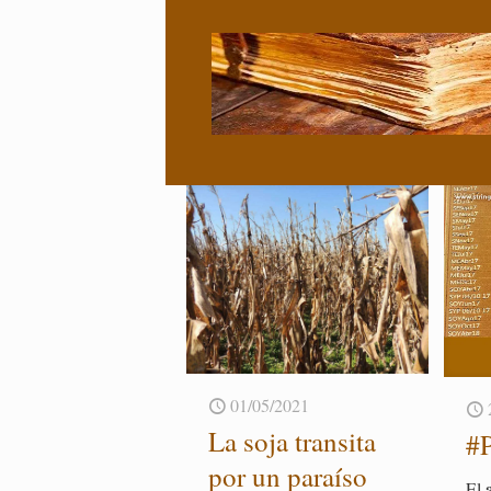
01/05/2021
La soja tran­si­ta
#P
por un pa­raí­so
El