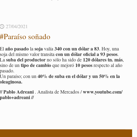
27/04/2021
#Pa­raí­so so­ña­do
año pa­sa­do
soja
340 con un dólar a 83
El
la
valía
. Hoy, una
con un dólar ofi­cial a 93 pesos
soja del mismo valor tran­si­ta
.
suba del pro­duc­tor
120 dó­la­res tn. más
La
no sólo ha sido de
,
tipo de cam­bio
10 pesos
sino de un
que me­jo­ró
res­pec­to al año
pa­sa­do.
40% de suba en el dólar y un 50% en la
Un pa­raí­so; con un
olea­gi­no­sa.
// Pablo Adrea­ni
www.​youtube.​com/​
. Ana­lis­ta de Mer­ca­dos /
pab​lo+adr​eani //