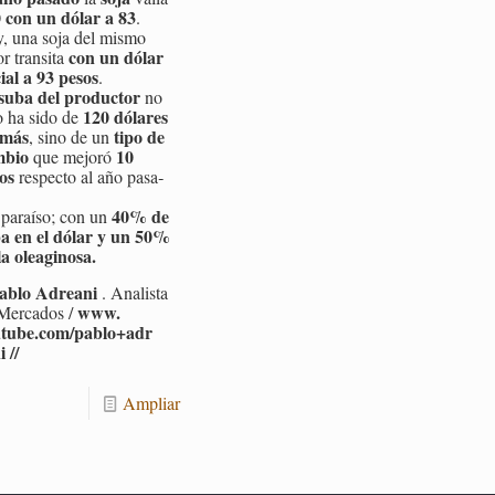
 con un dólar a 83
.
, una soja del mismo
con un dólar
r tran­si­ta
­cial a 93 pesos
.
suba del pro­duc­tor
no
120 dó­la­res
o ha sido de
 más
tipo de
, sino de un
­bio
10
que me­jo­ró
os
res­pec­to al año pa­sa­
40% de
pa­raí­so; con un
a en el dólar y un 50%
a olea­gi­no­sa.
Pablo Adrea­ni
. Ana­lis­ta
www.​
Mer­ca­dos /
tube.​com/​pab​lo+adr​
 //
Am­pliar