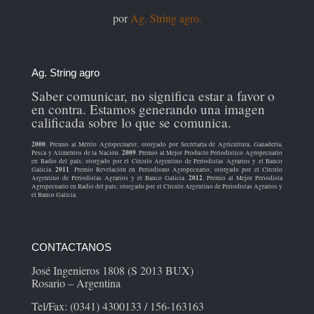
por
Ag. String agro.
Ag. String agro
Saber comunicar, no significa estar a favor o
en contra. Estamos generando una imagen
calificada sobre lo que se comunica.
2000
. Premio al Mérito Agropecuario; otorgado por Secretaría de Agricultura, Ganadería,
2009
Pesca y Alimentos de la Nación.
. Premio al Mejor Producto Periodístico Agropecuario
en Radio del país; otorgado por el Círculo Argentino de Periodistas Agrarios y el Banco
2011
Galicia.
. Premio Revelación en Periodismo Agropecuario; otorgado por el Círculo
2012
Argentino de Periodistas Agrarios y el Banco Galicia.
. Premio al Mejor Periodista
Agropecuario en Radio del país; otorgado por el Círculo Argentino de Periodistas Agrarios y
el Banco Galicia.
CONTACTANOS
José Ingenieros 1808 (S 2013 BUX)
Rosario – Argentina
Tel/Fax: (0341) 4300133 / 156-163163