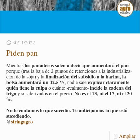
30/11/2022
Piden pan
los pa­na­de­ros salen a decir que au­men­ta­rá el pan
Mien­tras
por­que (tras la baja de 2 pun­tos de re­ten­cio­nes a la in­dus­tria­li­za­
fi­na­li­za­ción del sub­si­dio a la ha­ri­na, la
ción de la soja) y la
bolsa au­men­ta­rá un 42.5 %
ex­pli­car cla­ra­men­te
, nadie sale
quién tiene la culpa
in­ci­de la ca­de­na del
o cuán­to -real­men­te-
trigo
No es el 13, ni el 17, ni el 20
y sus de­ri­va­dos en el pre­cio.
%.
No te con­ta­mos lo que su­ce­dió. Te an­ti­ci­pa­mos lo que está
su­ce­dien­do.
@
strin­ga­gro
Am­pliar