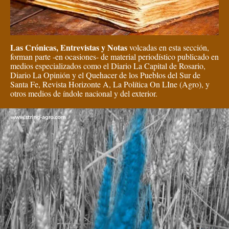
Las Crónicas, Entrevistas y Notas
volcadas en esta sección,
forman parte -en ocasiones- de material periodístico publicado en
medios especializados como el Diario La Capital de Rosario,
Diario La Opinión y el Quehacer de los Pueblos del Sur de
Santa Fe, Revista Horizonte A, La Política On LIne (Agro), y
otros medios de índole nacional y del exterior.