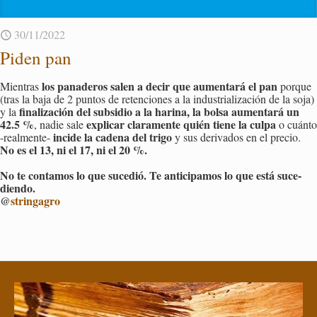
30/11/2022
Piden pan
los pa­na­de­ros salen a decir que au­men­ta­rá el pan
Mien­tras
por­que
(tras la baja de 2 pun­tos de re­ten­cio­nes a la in­dus­tria­li­za­ción de la soja)
fi­na­li­za­ción del sub­si­dio a la ha­ri­na, la bolsa au­men­ta­rá un
y la
42.5 %
ex­pli­car cla­ra­men­te quién tiene la culpa
, nadie sale
o cuán­to
in­ci­de la ca­de­na del trigo
-real­men­te-
y sus de­ri­va­dos en el pre­cio.
No es el 13, ni el 17, ni el 20 %.
No te con­ta­mos lo que su­ce­dió. Te an­ti­ci­pa­mos lo que está su­ce­
dien­do.
@
strin­ga­gro