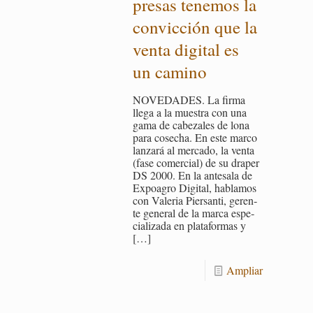
pre­sas te­ne­mos la
con­vic­ción que la
venta di­gi­tal es
un ca­mino
NO­VE­DA­DES. La firma
llega a la mues­tra con una
gama de ca­be­za­les de lona
para co­se­cha. En este marco
lan­za­rá al mer­ca­do, la venta
(fase co­mer­cial) de su dra­per
DS 2000. En la an­te­sa­la de
Ex­poa­gro Di­gi­tal, ha­bla­mos
con Va­le­ria Pier­san­ti, ge­ren­
te ge­ne­ral de la marca es­pe­
cia­li­za­da en pla­ta­for­mas y
[…]
Am­pliar