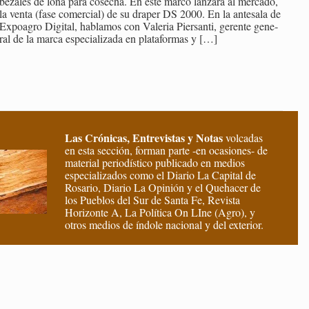
be­za­les de lona para co­se­cha. En este marco lan­za­rá al mer­ca­do,
la venta (fase co­mer­cial) de su dra­per DS 2000. En la an­te­sa­la de
Ex­poa­gro Di­gi­tal, ha­bla­mos con Va­le­ria Pier­san­ti, ge­ren­te ge­ne­
ral de la marca es­pe­cia­li­za­da en pla­ta­for­mas y
[…]
Las Crónicas, Entrevistas y Notas
volcadas
en esta sección, forman parte -en ocasiones- de
material periodístico publicado en medios
especializados como el Diario La Capital de
Rosario, Diario La Opinión y el Quehacer de
los Pueblos del Sur de Santa Fe, Revista
Horizonte A, La Política On LIne (Agro), y
otros medios de índole nacional y del exterior.