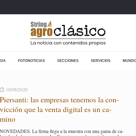
ADA
FOTONOTICIAS
SECCIONES
SERVICIOS
MUNDO
18/08/2020
Pier­san­ti: las em­pre­sas te­ne­mos la con­
vic­ción que la venta di­gi­tal es un ca­
mino
NO­VE­DA­DES. La firma llega a la mues­tra con una gama de ca­