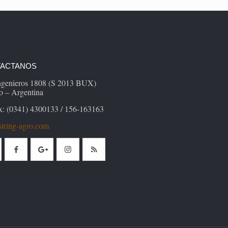
ACTANOS
Ingenieros 1808 (S 2013 BUX)
o – Argentina
x: (0341) 4300133 / 156-163163
tring-agro.com