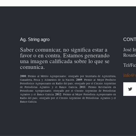
Ag. String agro
CONT
Saber comunicar, no significa estar a
José 
favor o en contra. Estamos generando
Rosari
una imagen calificada sobre lo que se
Tel/Fa
comunica.
info@s
2000
. Premio al Mérito Agropecuario; otorgado por Secretaría de Agricultura,
2009
Ganadería, Pesca y Alimentos de la Nación.
. Premio al Mejor Producto
Periodístico Agropecuario en Radio del país; otorgado por el Círculo Argentino
2011
de Periodistas Agrarios y el Banco Galicia.
. Premio Revelación en
Periodismo Agropecuario; otorgado por el Círculo Argentino de Periodistas
2012
Agrarios y el Banco Galicia.
. Premio al Mejor Periodista Agropecuario en
Radio del país; otorgado por el Círculo Argentino de Periodistas Agrarios y el
Banco Galicia.