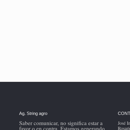
Ag. String agro
CONT
Saber comunicar, no significa estar a
José 
favor o en contra. Estamos generando
Rosari