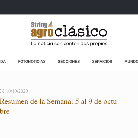
ADA
FOTONOTICIAS
SECCIONES
SERVICIOS
MUNDO
10/10/2020
Re­su­men de la Se­ma­na: 5 al 9 de oc­tu­
bre