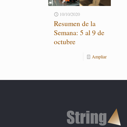
10/10/2020
Re­su­men de la
Se­ma­na: 5 al 9 de
oc­tu­bre
Am­pliar