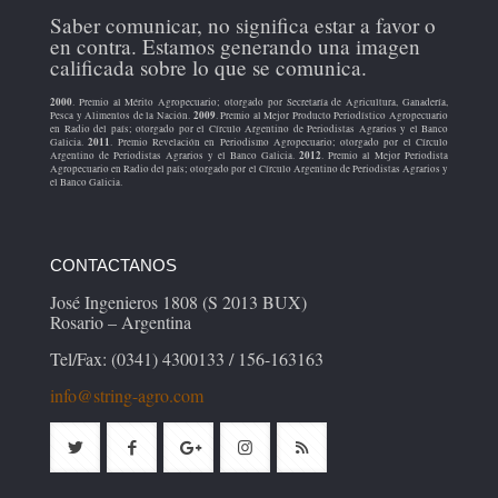
Saber comunicar, no significa estar a favor o
en contra. Estamos generando una imagen
calificada sobre lo que se comunica.
2000
. Premio al Mérito Agropecuario; otorgado por Secretaría de Agricultura, Ganadería,
2009
Pesca y Alimentos de la Nación.
. Premio al Mejor Producto Periodístico Agropecuario
en Radio del país; otorgado por el Círculo Argentino de Periodistas Agrarios y el Banco
2011
Galicia.
. Premio Revelación en Periodismo Agropecuario; otorgado por el Círculo
2012
Argentino de Periodistas Agrarios y el Banco Galicia.
. Premio al Mejor Periodista
Agropecuario en Radio del país; otorgado por el Círculo Argentino de Periodistas Agrarios y
el Banco Galicia.
CONTACTANOS
José Ingenieros 1808 (S 2013 BUX)
Rosario – Argentina
Tel/Fax: (0341) 4300133 / 156-163163
info@string-agro.com