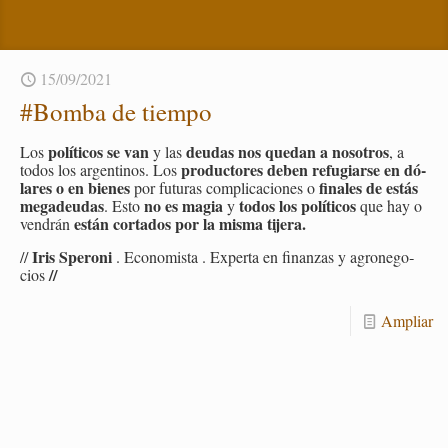
15/09/2021
#Bomba de tiem­po
po­lí­ti­cos se van
deu­das nos que­dan a no­so­tros
Los
y las
, a
pro­duc­to­res deben re­fu­giar­se en dó­
todos los ar­gen­ti­nos. Los
la­res o en bie­nes
fi­na­les de estás
por fu­tu­ras com­pli­ca­cio­nes o
me­ga­deu­das
no es magia
todos los po­lí­ti­cos
. Esto
y
que hay o
están cor­ta­dos por la misma ti­je­ra.
ven­drán
Iris Spe­ro­ni
//
. Eco­no­mis­ta . Ex­per­ta en fi­nan­zas y agro­ne­go­
//
cios
Am­pliar