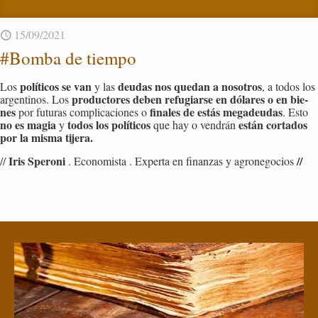
15/09/2021
#Bomba de tiem­po
po­lí­ti­cos se van
deu­das nos que­dan a no­so­tros
Los
y las
, a todos los
pro­duc­to­res deben re­fu­giar­se en dó­la­res o en bie­
ar­gen­ti­nos. Los
nes
fi­na­les de estás me­ga­deu­das
por fu­tu­ras com­pli­ca­cio­nes o
. Esto
no es magia
todos los po­lí­ti­cos
están cor­ta­dos
y
que hay o ven­drán
por la misma ti­je­ra.
Iris Spe­ro­ni
//
//
. Eco­no­mis­ta . Ex­per­ta en fi­nan­zas y agro­ne­go­cios