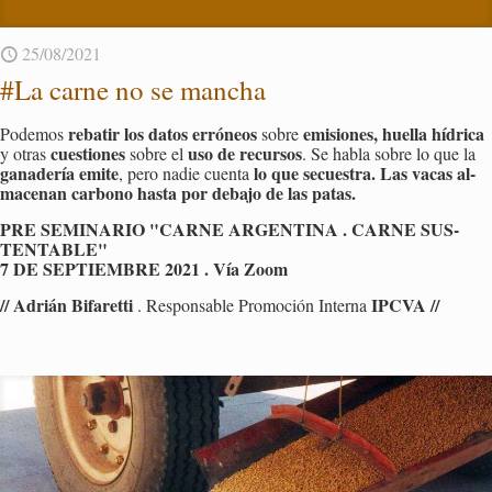
25/08/2021
#La carne no se man­cha
re­ba­tir los datos erró­neos
emi­sio­nes, hue­lla hí­dri­ca
Po­de­mos
sobre
cues­tio­nes
uso de re­cur­sos
y otras
sobre el
. Se habla sobre lo que la
ga­na­de­ría emite
lo que se­cues­tra. Las vacas al­
, pero nadie cuen­ta
ma­ce­nan car­bono hasta por de­ba­jo de las patas.
PRE SE­MI­NA­RIO "CARNE AR­GEN­TI­NA . CARNE SUS­
TEN­TA­BLE"
7 DE SEP­TIEM­BRE 2021 . Vía Zoom
// Adrián Bi­fa­ret­ti
IPCVA //
. Res­pon­sa­ble Pro­mo­ción In­ter­na