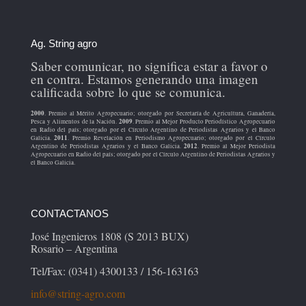
Ag. String agro
Saber comunicar, no significa estar a favor o
en contra. Estamos generando una imagen
calificada sobre lo que se comunica.
2000
. Premio al Mérito Agropecuario; otorgado por Secretaría de Agricultura, Ganadería,
2009
Pesca y Alimentos de la Nación.
. Premio al Mejor Producto Periodístico Agropecuario
en Radio del país; otorgado por el Círculo Argentino de Periodistas Agrarios y el Banco
2011
Galicia.
. Premio Revelación en Periodismo Agropecuario; otorgado por el Círculo
2012
Argentino de Periodistas Agrarios y el Banco Galicia.
. Premio al Mejor Periodista
Agropecuario en Radio del país; otorgado por el Círculo Argentino de Periodistas Agrarios y
el Banco Galicia.
CONTACTANOS
José Ingenieros 1808 (S 2013 BUX)
Rosario – Argentina
Tel/Fax: (0341) 4300133 / 156-163163
info@string-agro.com