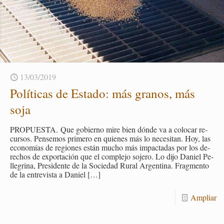
13/03/2019
Po­lí­ti­cas de Es­ta­do: más gra­nos, más
soja
PRO­PUES­TA. Que go­bierno mire bien dónde va a co­lo­car re­
cur­sos. Pen­se­mos pri­me­ro en quie­nes más lo ne­ce­si­tan. Hoy, las
eco­no­mías de re­gio­nes están mucho más im­pac­ta­das por los de­
re­chos de ex­por­ta­ción que el com­ple­jo so­je­ro. Lo dijo Da­niel Pe­
lle­gri­na, Pre­si­den­te de la So­cie­dad Rural Ar­gen­ti­na. Frag­men­to
de la en­tre­vis­ta a Da­niel
[…]
Am­pliar