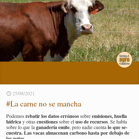
25/08/2021
#La carne no se man­cha
re­ba­tir los datos erró­neos
emi­sio­nes, hue­lla
Po­de­mos
sobre
hí­dri­ca
cues­tio­nes
uso de re­cur­sos
y otras
sobre el
. Se habla
ga­na­de­ría emite
lo que se­
sobre lo que la
, pero nadie cuen­ta
cues­tra. Las vacas al­ma­ce­nan car­bono hasta por de­ba­jo de
las patas.