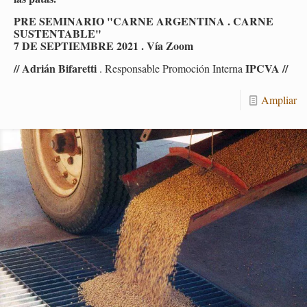
PRE SE­MI­NA­RIO "CARNE AR­GEN­TI­NA . CARNE
SUS­TEN­TA­BLE"
7 DE SEP­TIEM­BRE 2021 . Vía Zoom
// Adrián Bi­fa­ret­ti
IPCVA //
. Res­pon­sa­ble Pro­mo­ción In­ter­na
Am­pliar