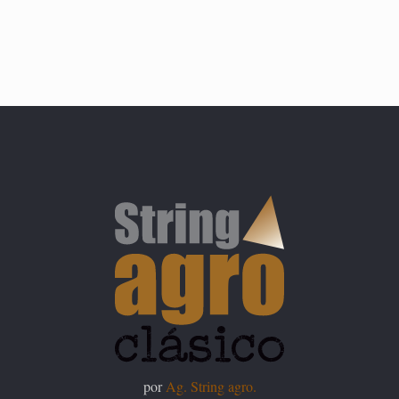
por
Ag. String agro.