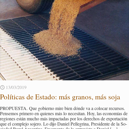
13/03/2019
Po­lí­ti­cas de Es­ta­do: más gra­nos, más soja
PRO­PUES­TA. Que go­bierno mire bien dónde va a co­lo­car re­cur­sos.
Pen­se­mos pri­me­ro en quie­nes más lo ne­ce­si­tan. Hoy, las eco­no­mías de
re­gio­nes están mucho más im­pac­ta­das por los de­re­chos de ex­por­ta­ción
que el com­ple­jo so­je­ro. Lo dijo Da­niel Pe­lle­gri­na, Pre­si­den­te de la So­
cie­dad Rural Ar­gen­ti­na. Frag­men­to de la en­tre­vis­ta a Da­niel
[…]