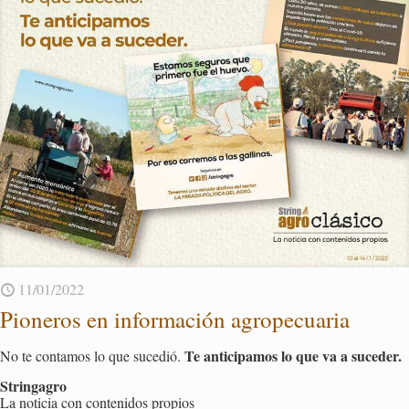
11/01/2022
Pio­ne­ros en in­for­ma­ción agro­pe­cua­ria
Te an­ti­ci­pa­mos lo que va a su­ce­der.
No te con­ta­mos lo que su­ce­dió.
Strin­ga­gro
La no­ti­cia con con­te­ni­dos pro­pios