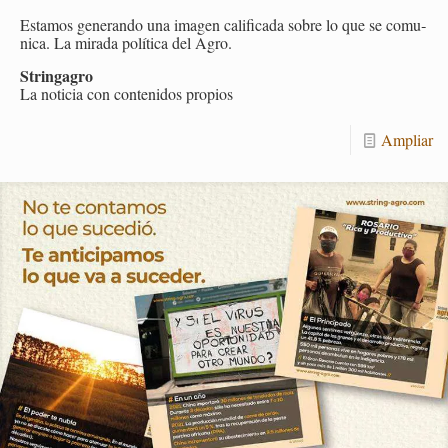
Es­ta­mos ge­ne­ran­do una ima­gen ca­li­fi­ca­da sobre lo que se co­mu­
ni­ca. La mi­ra­da po­lí­ti­ca del Agro.
Strin­ga­gro
La no­ti­cia con con­te­ni­dos pro­pios
Am­pliar