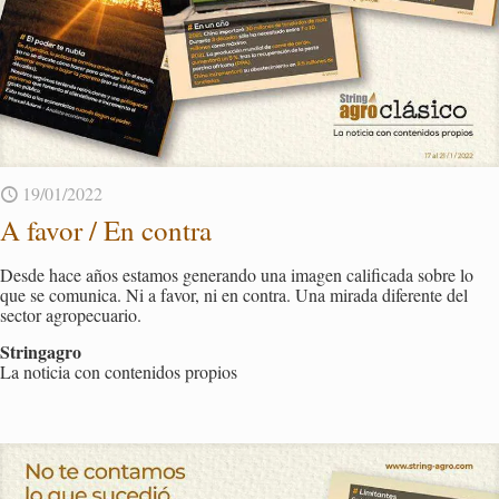
19/01/2022
A favor / En con­tra
Desde hace años es­ta­mos ge­ne­ran­do una ima­gen ca­li­fi­ca­da sobre lo
que se co­mu­ni­ca. Ni a favor, ni en con­tra. Una mi­ra­da di­fe­ren­te del
sec­tor agro­pe­cua­rio.
Strin­ga­gro
La no­ti­cia con con­te­ni­dos pro­pios