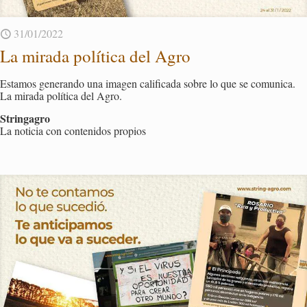
31/01/2022
La mi­ra­da po­lí­ti­ca del Agro
Es­ta­mos ge­ne­ran­do una ima­gen ca­li­fi­ca­da sobre lo que se co­mu­ni­ca.
La mi­ra­da po­lí­ti­ca del Agro.
Strin­ga­gro
La no­ti­cia con con­te­ni­dos pro­pios