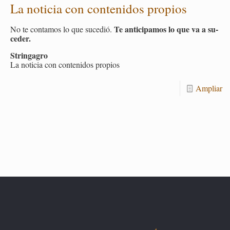
La no­ti­cia con con­te­ni­dos pro­pios
Te an­ti­ci­pa­mos lo que va a su­
No te con­ta­mos lo que su­ce­dió.
ce­der.
Strin­ga­gro
La no­ti­cia con con­te­ni­dos pro­pios
Am­pliar