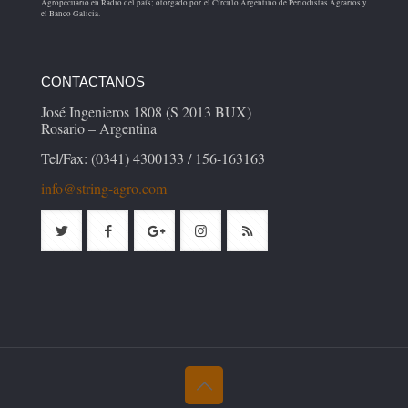
Agropecuario en Radio del país; otorgado por el Círculo Argentino de Periodistas Agrarios y
el Banco Galicia.
CONTACTANOS
José Ingenieros 1808 (S 2013 BUX)
Rosario – Argentina
Tel/Fax: (0341) 4300133 / 156-163163
info@string-agro.com