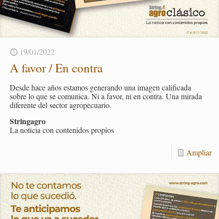
19/01/2022
A favor / En con­tra
Desde hace años es­ta­mos ge­ne­ran­do una ima­gen ca­li­fi­ca­da
sobre lo que se co­mu­ni­ca. Ni a favor, ni en con­tra. Una mi­ra­da
di­fe­ren­te del sec­tor agro­pe­cua­rio.
Strin­ga­gro
La no­ti­cia con con­te­ni­dos pro­pios
Am­pliar