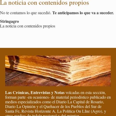
La no­ti­cia con con­te­ni­dos pro­pios
Te an­ti­ci­pa­mos lo que va a su­ce­der.
No te con­ta­mos lo que su­ce­dió.
Strin­ga­gro
La no­ti­cia con con­te­ni­dos pro­pios
Las Crónicas, Entrevistas y Notas
volcadas en esta sección,
forman parte -en ocasiones- de material periodístico publicado en
medios especializados como el Diario La Capital de Rosario,
Diario La Opinión y el Quehacer de los Pueblos del Sur de
Santa Fe, Revista Horizonte A, La Política On LIne (Agro), y
otros medios de índole nacional y del exterior.