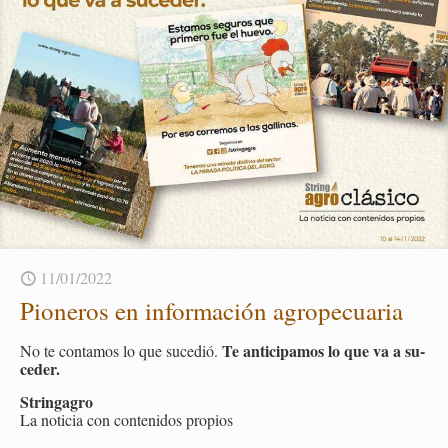
11/01/2022
Pio­ne­ros en in­for­ma­ción agro­pe­cua­ria
Te an­ti­ci­pa­mos lo que va a su­
No te con­ta­mos lo que su­ce­dió.
ce­der.
Strin­ga­gro
La no­ti­cia con con­te­ni­dos pro­pios