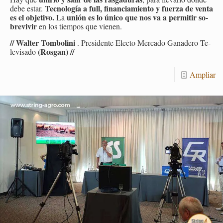
Tec­no­lo­gía a full, fi­nan­cia­mien­to y fuer­za de venta
debe estar.
es el ob­je­ti­vo.
unión es lo único que nos va a per­mi­tir so­
La
bre­vi­vir
en los tiem­pos que vie­nen.
// Wal­ter Tom­bo­li­ni
. Pre­si­den­te Elec­to Mer­ca­do Ga­na­de­ro Te­
(Ros­gan) //
le­vi­sa­do
Am­pliar