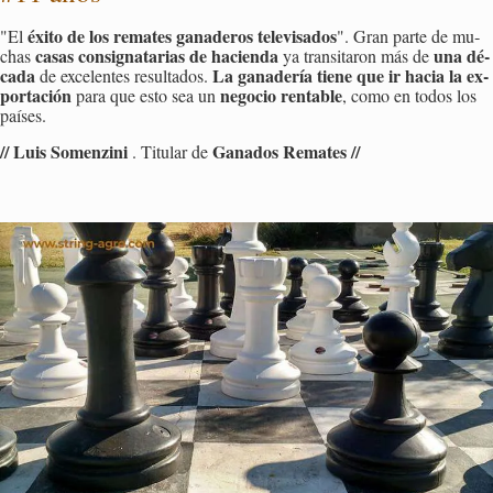
éxito de los re­ma­tes ga­na­de­ros te­le­vi­sa­dos
"El
". Gran parte de mu­
casas con­sig­na­ta­rias de ha­cien­da
una dé­
chas
ya tran­si­ta­ron más de
ca­da
La ga­na­de­ría tiene que ir hacia la ex­
de ex­ce­len­tes re­sul­ta­dos.
por­ta­ción
ne­go­cio ren­ta­ble
para que esto sea un
, como en todos los
paí­ses.
// Luis So­men­zi­ni
Ga­na­dos Re­ma­tes //
. Ti­tu­lar de