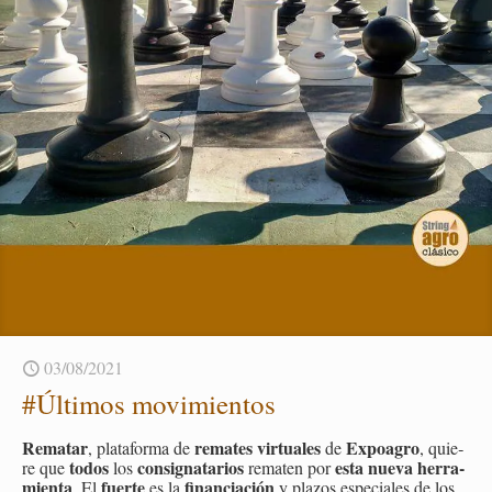
03/08/2021
#Úl­ti­mos mo­vi­mien­tos
Re­ma­tar
re­ma­tes vir­tua­les
Ex­poa­gro
, pla­ta­for­ma de
de
, quie­
todos
con­sig­na­ta­rios
esta nueva he­rra­
re que
los
re­ma­ten por
mien­ta
fuer­te
fi­nan­cia­ción
. El
es la
y pla­zos es­pe­cia­les de los