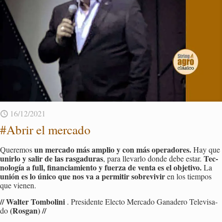
16/12/2021
#Abrir el mer­ca­do
un mer­ca­do más am­plio y con más ope­ra­do­res.
Que­re­mos
Hay que
unir­lo y salir de las ras­ga­du­ras
Tec­
, para lle­var­lo donde debe estar.
no­lo­gía a full, fi­nan­cia­mien­to y fuer­za de venta es el ob­je­ti­vo.
La
unión es lo único que nos va a per­mi­tir so­bre­vi­vir
en los tiem­pos
que vie­nen.
// Wal­ter Tom­bo­li­ni
. Pre­si­den­te Elec­to Mer­ca­do Ga­na­de­ro Te­le­vi­sa­
(Ros­gan) //
do