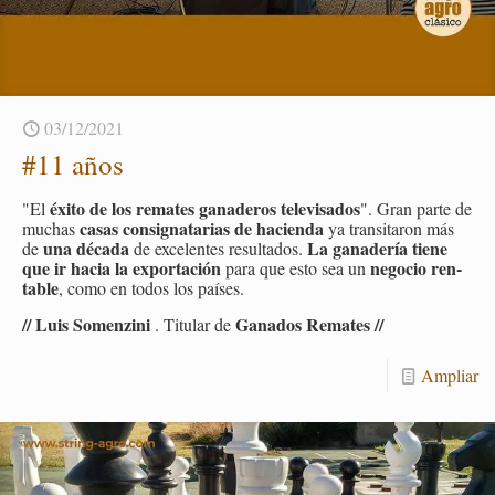
03/12/2021
#11 años
éxito de los re­ma­tes ga­na­de­ros te­le­vi­sa­dos
"El
". Gran parte de
casas con­sig­na­ta­rias de ha­cien­da
mu­chas
ya tran­si­ta­ron más
una dé­ca­da
La ga­na­de­ría tiene
de
de ex­ce­len­tes re­sul­ta­dos.
que ir hacia la ex­por­ta­ción
ne­go­cio ren­
para que esto sea un
ta­ble
, como en todos los paí­ses.
// Luis So­men­zi­ni
Ga­na­dos Re­ma­tes //
. Ti­tu­lar de
Am­pliar