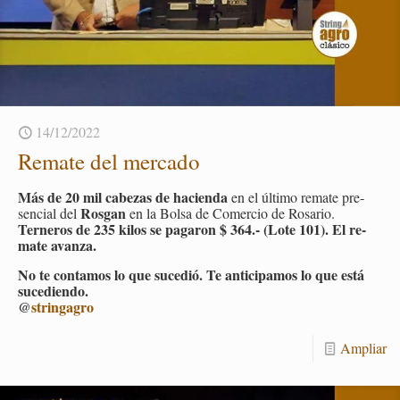
14/12/2022
Re­ma­te del mer­ca­do
Más de 20 mil ca­be­zas de ha­cien­da
en el úl­ti­mo re­ma­te pre­
Ros­gan
sen­cial del
en la Bolsa de Co­mer­cio de Ro­sa­rio.
Ter­ne­ros de 235 kilos se pa­ga­ron $ 364.- (Lote 101). El re­
ma­te avan­za.
No te con­ta­mos lo que su­ce­dió. Te an­ti­ci­pa­mos lo que está
su­ce­dien­do.
@
strin­ga­gro
Am­pliar