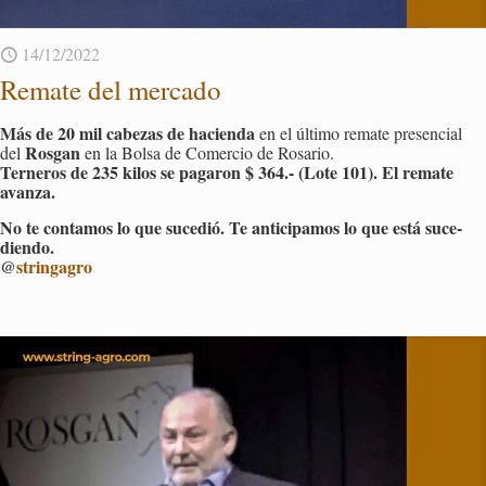
14/12/2022
Re­ma­te del mer­ca­do
Más de 20 mil ca­be­zas de ha­cien­da
en el úl­ti­mo re­ma­te pre­sen­cial
Ros­gan
del
en la Bolsa de Co­mer­cio de Ro­sa­rio.
Ter­ne­ros de 235 kilos se pa­ga­ron $ 364.- (Lote 101). El re­ma­te
avan­za.
No te con­ta­mos lo que su­ce­dió. Te an­ti­ci­pa­mos lo que está su­ce­
dien­do.
@
strin­ga­gro