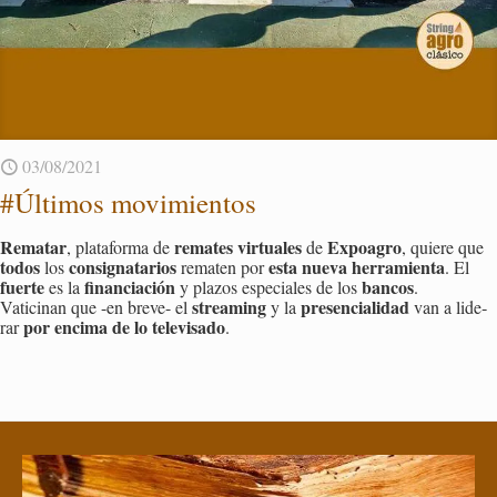
03/08/2021
#Úl­ti­mos mo­vi­mien­tos
Re­ma­tar
re­ma­tes vir­tua­les
Ex­poa­gro
, pla­ta­for­ma de
de
, quie­re que
todos
con­sig­na­ta­rios
esta nueva he­rra­mien­ta
los
re­ma­ten por
. El
fuer­te
fi­nan­cia­ción
ban­cos
es la
y pla­zos es­pe­cia­les de los
.
strea­ming
pre­sen­cia­li­dad
Va­ti­ci­nan que -en bre­ve- el
y la
van a li­de­
por en­ci­ma de lo te­le­vi­sa­do
rar
.