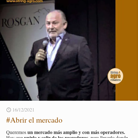
16/12/2021
#Abrir el mer­ca­do
un mer­ca­do más am­plio y con más ope­ra­do­res.
Que­re­mos
unir­lo y salir de las ras­ga­du­ras
Hay que
, para lle­var­lo donde