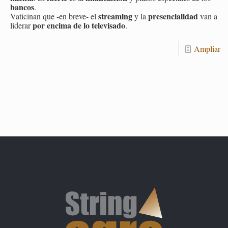
ban­cos
.
strea­ming
pre­sen­cia­li­dad
Va­ti­ci­nan que -en bre­ve- el
y la
van a
por en­ci­ma de lo te­le­vi­sa­do
li­de­rar
.
Am­pliar