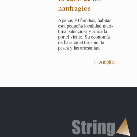
nau­fra­gios
Ape­nas 70 fa­mi­lias, ha­bi­tan
esta pe­que­ña lo­ca­li­dad ma­rí­
ti­ma, si­len­cio­sa y sur­ca­da
por el vien­to. Su eco­no­mía
de basa en el tu­ris­mo, la
pesca y las ar­te­sa­nías.
Am­pliar