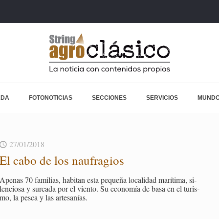
ADA
FOTONOTICIAS
SECCIONES
SERVICIOS
MUNDO
27/01/2018
El cabo de los nau­fra­gios
Ape­nas 70 fa­mi­lias, ha­bi­tan esta pe­que­ña lo­ca­li­dad ma­rí­ti­ma, si­
len­cio­sa y sur­ca­da por el vien­to. Su eco­no­mía de basa en el tu­ris­
mo, la pesca y las ar­te­sa­nías.