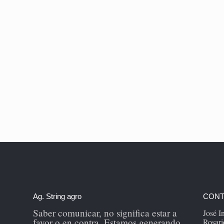
Ag. String agro
CONT
Saber comunicar, no significa estar a
José 
favor o en contra. Estamos generando
Rosari