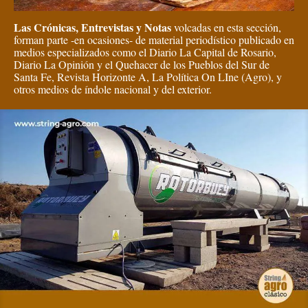
Las Crónicas, Entrevistas y Notas
volcadas en esta sección,
forman parte -en ocasiones- de material periodístico publicado en
medios especializados como el Diario La Capital de Rosario,
Diario La Opinión y el Quehacer de los Pueblos del Sur de
Santa Fe, Revista Horizonte A, La Política On LIne (Agro), y
otros medios de índole nacional y del exterior.