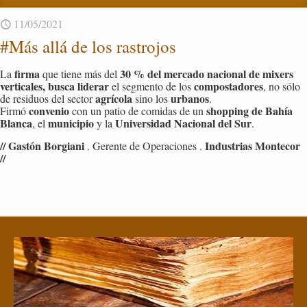
11/05/2021
#Más allá de los ras­tro­jos
firma
30 % del mer­ca­do na­cio­nal de mi­xers
La
que tiene más del
ver­ti­ca­les, busca li­de­rar
com­pos­ta­do­res
el seg­men­to de los
, no sólo
agrí­co­la
ur­ba­nos
de re­si­duos del sec­tor
sino los
.
con­ve­nio
shop­ping de Bahía
Firmó
con un patio de co­mi­das de un
Blan­ca
mu­ni­ci­pio
Uni­ver­si­dad Na­cio­nal del Sur
, el
y la
.
// Gas­tón Bor­gia­ni
In­dus­trias Mon­te­cor
. Ge­ren­te de Ope­ra­cio­nes .
//