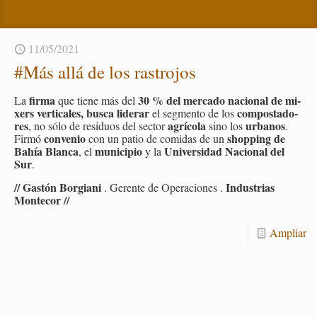
11/05/2021
#Más allá de los ras­tro­jos
firma
30 % del mer­ca­do na­cio­nal de mi­
La
que tiene más del
xers ver­ti­ca­les, busca li­de­rar
com­pos­ta­do­
el seg­men­to de los
res
agrí­co­la
ur­ba­nos
, no sólo de re­si­duos del sec­tor
sino los
.
con­ve­nio
shop­ping de
Firmó
con un patio de co­mi­das de un
Bahía Blan­ca
mu­ni­ci­pio
Uni­ver­si­dad Na­cio­nal del
, el
y la
Sur
.
// Gas­tón Bor­gia­ni
In­dus­trias
. Ge­ren­te de Ope­ra­cio­nes .
Mon­te­cor //
Am­pliar