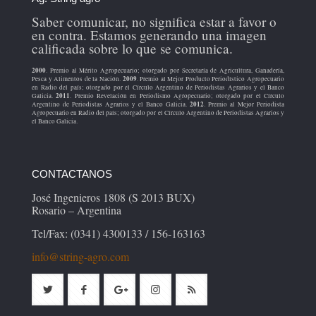
Saber comunicar, no significa estar a favor o
en contra. Estamos generando una imagen
calificada sobre lo que se comunica.
2000
. Premio al Mérito Agropecuario; otorgado por Secretaría de Agricultura, Ganadería,
2009
Pesca y Alimentos de la Nación.
. Premio al Mejor Producto Periodístico Agropecuario
en Radio del país; otorgado por el Círculo Argentino de Periodistas Agrarios y el Banco
2011
Galicia.
. Premio Revelación en Periodismo Agropecuario; otorgado por el Círculo
2012
Argentino de Periodistas Agrarios y el Banco Galicia.
. Premio al Mejor Periodista
Agropecuario en Radio del país; otorgado por el Círculo Argentino de Periodistas Agrarios y
el Banco Galicia.
CONTACTANOS
José Ingenieros 1808 (S 2013 BUX)
Rosario – Argentina
Tel/Fax: (0341) 4300133 / 156-163163
info@string-agro.com