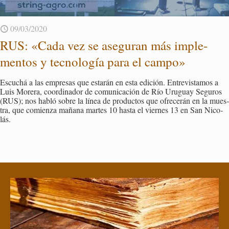
09/03/2020
RUS: «Cada vez se ase­gu­ran más im­ple­
men­tos y tec­no­lo­gía para el campo»
Es­cu­chá a las em­pre­sas que es­ta­rán en esta edi­ción. En­tre­vis­ta­mos a
Luis Mo­re­ra, coor­di­na­dor de co­mu­ni­ca­ción de Río Uru­guay Se­gu­ros
(RUS); nos habló sobre la línea de pro­duc­tos que ofre­ce­rán en la mues­
tra, que co­mien­za ma­ña­na mar­tes 10 hasta el vier­nes 13 en San Ni­co­
lás.