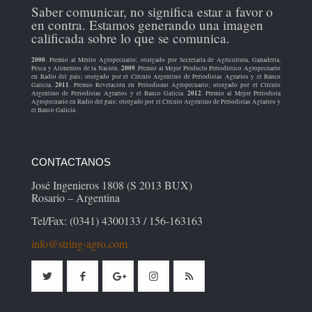
Saber comunicar, no significa estar a favor o
en contra. Estamos generando una imagen
calificada sobre lo que se comunica.
2000
. Premio al Mérito Agropecuario; otorgado por Secretaría de Agricultura, Ganadería,
2009
Pesca y Alimentos de la Nación.
. Premio al Mejor Producto Periodístico Agropecuario
en Radio del país; otorgado por el Círculo Argentino de Periodistas Agrarios y el Banco
2011
Galicia.
. Premio Revelación en Periodismo Agropecuario; otorgado por el Círculo
2012
Argentino de Periodistas Agrarios y el Banco Galicia.
. Premio al Mejor Periodista
Agropecuario en Radio del país; otorgado por el Círculo Argentino de Periodistas Agrarios y
el Banco Galicia.
CONTACTANOS
José Ingenieros 1808 (S 2013 BUX)
Rosario – Argentina
Tel/Fax: (0341) 4300133 / 156-163163
info@string-agro.com