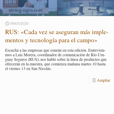
09/03/2020
RUS: «Cada vez se ase­gu­ran más im­ple­
men­tos y tec­no­lo­gía para el campo»
Es­cu­chá a las em­pre­sas que es­ta­rán en esta edi­ción. En­tre­vis­ta­
mos a Luis Mo­re­ra, coor­di­na­dor de co­mu­ni­ca­ción de Río Uru­
guay Se­gu­ros (RUS); nos habló sobre la línea de pro­duc­tos que
ofre­ce­rán en la mues­tra, que co­mien­za ma­ña­na mar­tes 10 hasta
el vier­nes 13 en San Ni­co­lás.
Am­pliar