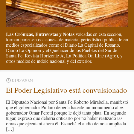
Las Crónicas, Entrevistas y Notas
volcadas en esta sección,
forman parte -en ocasiones- de material periodístico publicado en
medios especializados como el Diario La Capital de Rosario,
Diario La Opinión y el Quehacer de los Pueblos del Sur de
Santa Fe, Revista Horizonte A, La Política On LIne (Agro), y
otros medios de índole nacional y del exterior.
01/06/2024
El Poder Le­gis­la­ti­vo está con­vul­sio­na­do
El Dipu­tado Na­cio­nal por Santa Fe Ro­ber­to Mi­ra­be­lla, ma­ni­fes­tó
que el go­ber­na­dor Pu­lla­ro de­be­ría ha­cer­le un mo­nu­men­to al ex
go­ber­na­dor Omar Pe­rot­ti por­que le dejó tanta plata. En se­gun­do
lugar, ex­pre­só que de­be­ría cri­ti­car­lo por no haber rea­li­za­do las
obras que eje­cu­ta­rá ahora él. Es­cu­chá el audio de nota am­plia­da
[…]