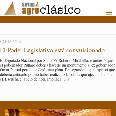
01/06/2024
El Poder Le­gis­la­ti­vo está con­vul­sio­na­do
El Dipu­tado Na­cio­nal por Santa Fe Ro­ber­to Mi­ra­be­lla, ma­ni­fes­tó que
el go­ber­na­dor Pu­lla­ro de­be­ría ha­cer­le un mo­nu­men­to al ex go­ber­na­dor
Omar Pe­rot­ti por­que le dejó tanta plata. En se­gun­do lugar, ex­pre­só que
de­be­ría cri­ti­car­lo por no haber rea­li­za­do las obras que eje­cu­ta­rá ahora
él. Es­cu­chá el audio de nota am­plia­da
[…]