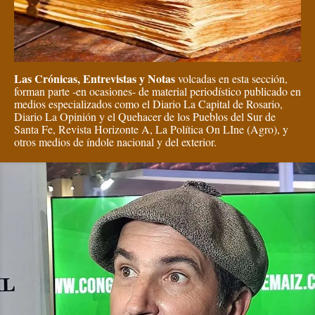
Las Crónicas, Entrevistas y Notas
volcadas en esta sección,
forman parte -en ocasiones- de material periodístico publicado en
medios especializados como el Diario La Capital de Rosario,
Diario La Opinión y el Quehacer de los Pueblos del Sur de
Santa Fe, Revista Horizonte A, La Política On LIne (Agro), y
otros medios de índole nacional y del exterior.