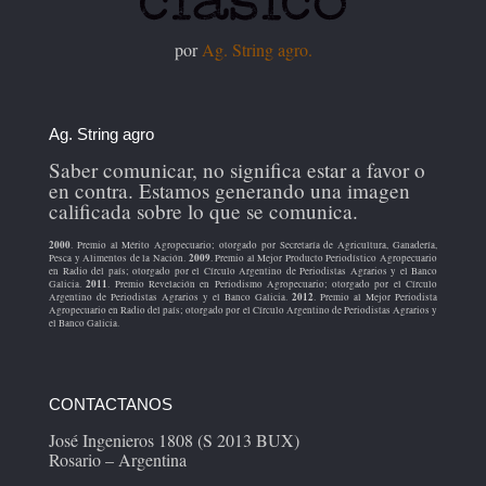
por
Ag. String agro.
Ag. String agro
Saber comunicar, no significa estar a favor o
en contra. Estamos generando una imagen
calificada sobre lo que se comunica.
2000
. Premio al Mérito Agropecuario; otorgado por Secretaría de Agricultura, Ganadería,
2009
Pesca y Alimentos de la Nación.
. Premio al Mejor Producto Periodístico Agropecuario
en Radio del país; otorgado por el Círculo Argentino de Periodistas Agrarios y el Banco
2011
Galicia.
. Premio Revelación en Periodismo Agropecuario; otorgado por el Círculo
2012
Argentino de Periodistas Agrarios y el Banco Galicia.
. Premio al Mejor Periodista
Agropecuario en Radio del país; otorgado por el Círculo Argentino de Periodistas Agrarios y
el Banco Galicia.
CONTACTANOS
José Ingenieros 1808 (S 2013 BUX)
Rosario – Argentina