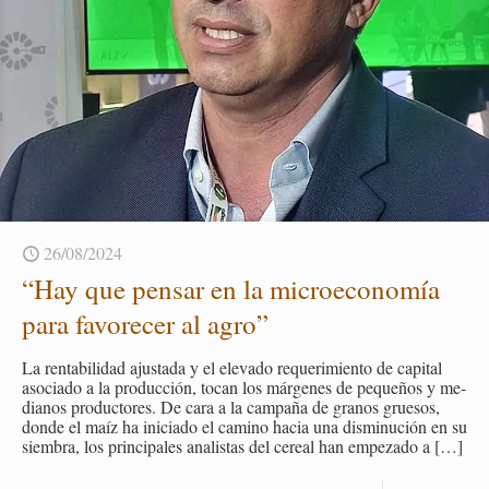
26/08/2024
“Hay que pen­sar en la mi­cro­eco­no­mía
para fa­vo­re­cer al agro”
La ren­ta­bi­li­dad ajus­ta­da y el ele­va­do re­que­ri­mien­to de ca­pi­tal
aso­cia­do a la pro­duc­ción, tocan los már­ge­nes de pe­que­ños y me­
dia­nos pro­duc­to­res. De cara a la cam­pa­ña de gra­nos grue­sos,
donde el maíz ha ini­cia­do el ca­mino hacia una dis­mi­nu­ción en su
siem­bra, los prin­ci­pa­les ana­lis­tas del ce­real han em­pe­za­do a
[…]