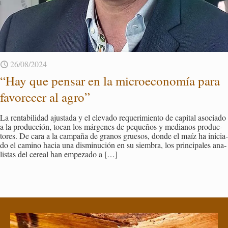
26/08/2024
“Hay que pen­sar en la mi­cro­eco­no­mía para
fa­vo­re­cer al agro”
La ren­ta­bi­li­dad ajus­ta­da y el ele­va­do re­que­ri­mien­to de ca­pi­tal aso­cia­do
a la pro­duc­ción, tocan los már­ge­nes de pe­que­ños y me­dia­nos pro­duc­
to­res. De cara a la cam­pa­ña de gra­nos grue­sos, donde el maíz ha ini­cia­
do el ca­mino hacia una dis­mi­nu­ción en su siem­bra, los prin­ci­pa­les ana­
lis­tas del ce­real han em­pe­za­do a
[…]