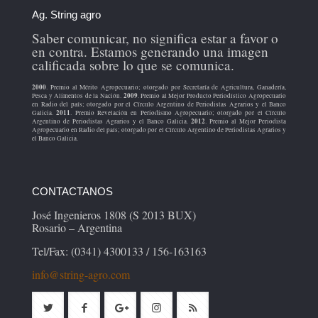
Ag. String agro
Saber comunicar, no significa estar a favor o
en contra. Estamos generando una imagen
calificada sobre lo que se comunica.
2000
. Premio al Mérito Agropecuario; otorgado por Secretaría de Agricultura, Ganadería,
2009
Pesca y Alimentos de la Nación.
. Premio al Mejor Producto Periodístico Agropecuario
en Radio del país; otorgado por el Círculo Argentino de Periodistas Agrarios y el Banco
2011
Galicia.
. Premio Revelación en Periodismo Agropecuario; otorgado por el Círculo
2012
Argentino de Periodistas Agrarios y el Banco Galicia.
. Premio al Mejor Periodista
Agropecuario en Radio del país; otorgado por el Círculo Argentino de Periodistas Agrarios y
el Banco Galicia.
CONTACTANOS
José Ingenieros 1808 (S 2013 BUX)
Rosario – Argentina
Tel/Fax: (0341) 4300133 / 156-163163
info@string-agro.com