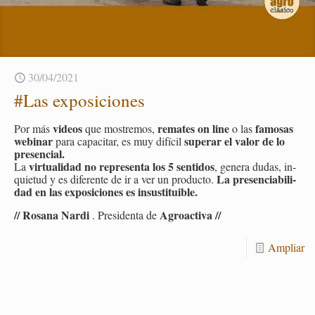
30/04/2021
#Las ex­po­si­cio­nes
vi­deos
re­ma­tes on line
fa­mo­sas
Por más
que mos­tre­mos,
o las
we­bi­nar
su­perar el valor de lo
para ca­pa­ci­tar, es muy di­fí­cil
pre­sen­cial.
vir­tua­li­dad no re­pre­sen­ta los 5 sen­ti­dos
La
, ge­ne­ra dudas, in­
La pre­sen­cia­bi­li­
quie­tud y es di­fe­ren­te de ir a ver un pro­duc­to.
dad en las ex­po­si­cio­nes es in­sus­ti­tui­ble.
// Ro­sa­na Nardi
Agroac­ti­va //
. Pre­si­den­ta de
Am­pliar