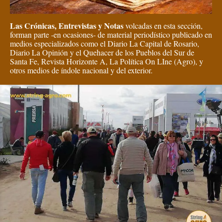
Las Crónicas, Entrevistas y Notas
volcadas en esta sección,
forman parte -en ocasiones- de material periodístico publicado en
medios especializados como el Diario La Capital de Rosario,
Diario La Opinión y el Quehacer de los Pueblos del Sur de
Santa Fe, Revista Horizonte A, La Política On LIne (Agro), y
otros medios de índole nacional y del exterior.