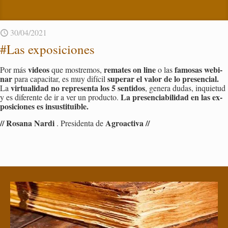
30/04/2021
#Las ex­po­si­cio­nes
vi­deos
re­ma­tes on line
fa­mo­sas we­bi­
Por más
que mos­tre­mos,
o las
nar
su­perar el valor de lo pre­sen­cial.
para ca­pa­ci­tar, es muy di­fí­cil
vir­tua­li­dad no re­pre­sen­ta los 5 sen­ti­dos
La
, ge­ne­ra dudas, in­quie­tud
La pre­sen­cia­bi­li­dad en las ex­
y es di­fe­ren­te de ir a ver un pro­duc­to.
po­si­cio­nes es in­sus­ti­tui­ble.
// Ro­sa­na Nardi
Agroac­ti­va //
. Pre­si­den­ta de