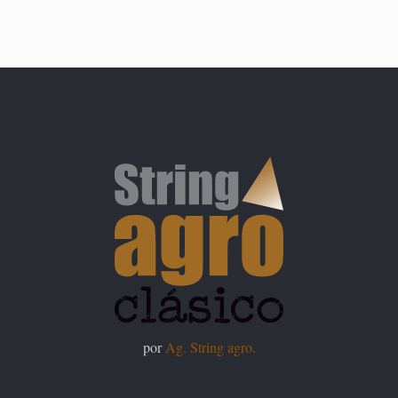
por
Ag. String agro.