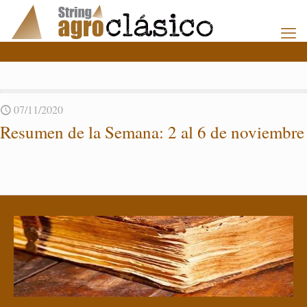
07/11/2020
Re­su­men de la Se­ma­na: 2 al 6 de no­viem­bre