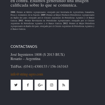
en contra. Estamos generando una imagen
calificada sobre lo que se comunica.
2000
. Premio al Mérito Agropecuario; otorgado por Secretaría de Agricultura, Ganadería,
2009
Pesca y Alimentos de la Nación.
. Premio al Mejor Producto Periodístico Agropecuario
en Radio del país; otorgado por el Círculo Argentino de Periodistas Agrarios y el Banco
2011
Galicia.
. Premio Revelación en Periodismo Agropecuario; otorgado por el Círculo
2012
Argentino de Periodistas Agrarios y el Banco Galicia.
. Premio al Mejor Periodista
Agropecuario en Radio del país; otorgado por el Círculo Argentino de Periodistas Agrarios y
el Banco Galicia.
CONTACTANOS
José Ingenieros 1808 (S 2013 BUX)
Rosario – Argentina
Tel/Fax: (0341) 4300133 / 156-163163
info@string-agro.com