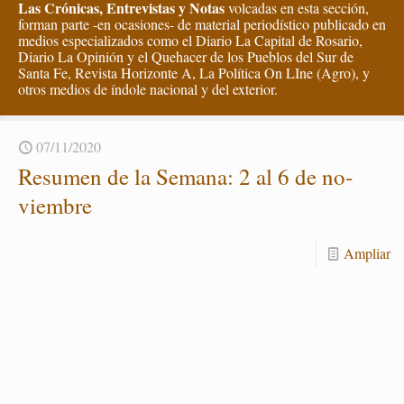
Las Crónicas, Entrevistas y Notas
volcadas en esta sección,
forman parte -en ocasiones- de material periodístico publicado en
medios especializados como el Diario La Capital de Rosario,
Diario La Opinión y el Quehacer de los Pueblos del Sur de
Santa Fe, Revista Horizonte A, La Política On LIne (Agro), y
otros medios de índole nacional y del exterior.
07/11/2020
Re­su­men de la Se­ma­na: 2 al 6 de no­
viem­bre
Am­pliar