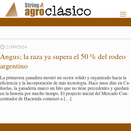
21/09/2024
Angus; la raza ya su­pera el 50 % del rodeo
ar­gen­tino
La pri­ma­ve­ra ga­na­de­ra mos­tró un sec­tor só­li­do y or­ga­ni­za­do hacia la
efi­cien­cia y la in­cor­po­ra­ción de más tec­no­lo­gía. Hace unos días en Ca­
ñue­las, la ga­na­de­ría marcó un hito que no tiene pre­ce­den­tes y que­da­rá
en la his­to­ria por mucho tiem­po. El pro­yec­to ini­cial del Mer­ca­do Con­
cen­tra­dor de Ha­cien­da co­men­zó a
[…]