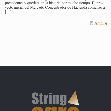
pre­ce­den­tes y que­da­rá en la his­to­ria por mucho tiem­po. El pro­
yec­to ini­cial del Mer­ca­do Con­cen­tra­dor de Ha­cien­da co­men­zó a
[…]
Am­pliar