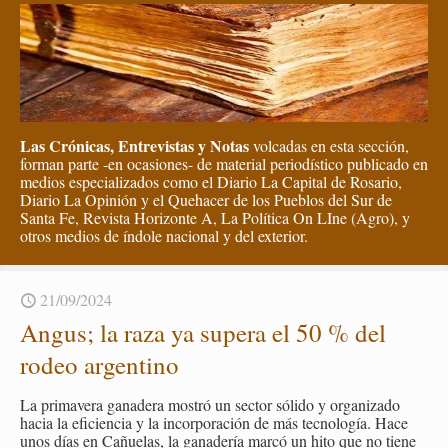
Las Crónicas, Entrevistas y Notas
volcadas en esta sección,
forman parte -en ocasiones- de material periodístico publicado en
medios especializados como el Diario La Capital de Rosario,
Diario La Opinión y el Quehacer de los Pueblos del Sur de
Santa Fe, Revista Horizonte A, La Política On LIne (Agro), y
otros medios de índole nacional y del exterior.
21/09/2024
Angus; la raza ya su­pera el 50 % del
rodeo ar­gen­tino
La pri­ma­ve­ra ga­na­de­ra mos­tró un sec­tor só­li­do y or­ga­ni­za­do
hacia la efi­cien­cia y la in­cor­po­ra­ción de más tec­no­lo­gía. Hace
unos días en Ca­ñue­las, la ga­na­de­ría marcó un hito que no tiene