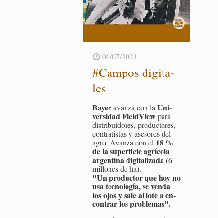
06/07/2021
#Cam­pos di­gi­ta­
les
Bayer
Uni­
avan­za con la
ver­si­dad Field­View
para
dis­tri­bui­do­res, pro­duc­to­res,
con­tra­tis­tas y ase­so­res del
18 %
agro. Avan­za con el
de la su­per­fi­cie agrí­co­la
ar­gen­ti­na di­gi­ta­li­za­da
(6
mi­llo­nes de ha).
"Un pro­duc­tor que hoy no
usa tec­no­lo­gía, se venda
los ojos y sale al lote a en­
con­trar los pro­ble­mas".