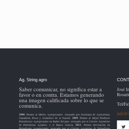
Ag. String agro
CONT
Saber comunicar, no significa estar a
José 
favor o en contra. Estamos generando
Rosari
una imagen calificada sobre lo que se
Tel/Fa
comunica.
info@s
2000
. Premio al Mérito Agropecuario; otorgado por Secretaría de Agricultura,
2009
Ganadería, Pesca y Alimentos de la Nación.
. Premio al Mejor Producto
Periodístico Agropecuario en Radio del país; otorgado por el Círculo Argentino
2011
de Periodistas Agrarios y el Banco Galicia.
. Premio Revelación en
Periodismo Agropecuario; otorgado por el Círculo Argentino de Periodistas