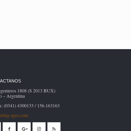
ACTANOS
Ingenieros 1808 (S 2013 BUX)
o – Argentina
x: (0341) 4300133 / 156-163163
tring-agro.com