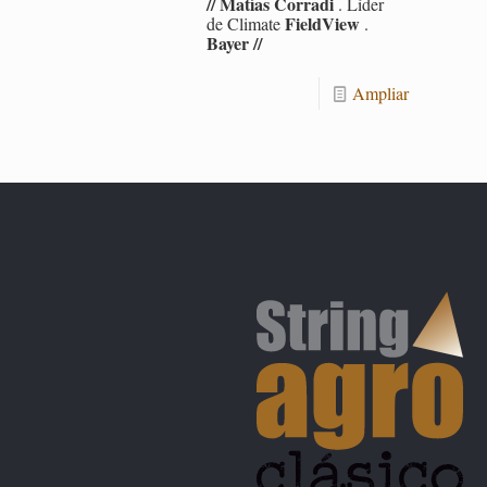
// Ma­tías Co­rra­di
. Líder
Field­View
de Cli­ma­te
.
Bayer //
Am­pliar