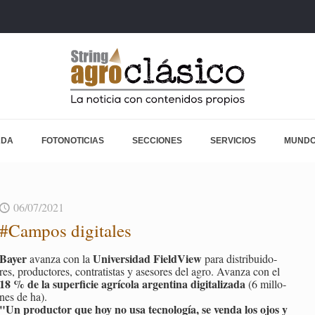
ADA
FOTONOTICIAS
SECCIONES
SERVICIOS
MUNDO
06/07/2021
#Cam­pos di­gi­ta­les
Bayer
Uni­ver­si­dad Field­View
avan­za con la
para dis­tri­bui­do­
res, pro­duc­to­res, con­tra­tis­tas y ase­so­res del agro. Avan­za con el
18 % de la su­per­fi­cie agrí­co­la ar­gen­ti­na di­gi­ta­li­za­da
(6 mi­llo­
nes de ha).
"Un pro­duc­tor que hoy no usa tec­no­lo­gía, se venda los ojos y