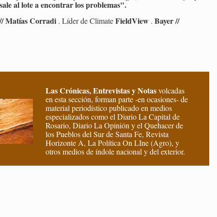
sale al lote a en­con­trar los pro­ble­mas".
// Ma­tías Co­rra­di
Field­View
Bayer //
. Líder de Cli­ma­te
.
Las Crónicas, Entrevistas y Notas
volcadas
en esta sección, forman parte -en ocasiones- de
material periodístico publicado en medios
especializados como el Diario La Capital de
Rosario, Diario La Opinión y el Quehacer de
los Pueblos del Sur de Santa Fe, Revista
Horizonte A, La Política On LIne (Agro), y
otros medios de índole nacional y del exterior.