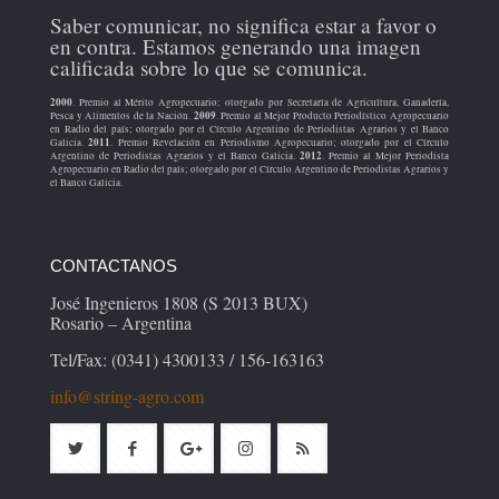
Saber comunicar, no significa estar a favor o
en contra. Estamos generando una imagen
calificada sobre lo que se comunica.
2000
. Premio al Mérito Agropecuario; otorgado por Secretaría de Agricultura, Ganadería,
2009
Pesca y Alimentos de la Nación.
. Premio al Mejor Producto Periodístico Agropecuario
en Radio del país; otorgado por el Círculo Argentino de Periodistas Agrarios y el Banco
2011
Galicia.
. Premio Revelación en Periodismo Agropecuario; otorgado por el Círculo
2012
Argentino de Periodistas Agrarios y el Banco Galicia.
. Premio al Mejor Periodista
Agropecuario en Radio del país; otorgado por el Círculo Argentino de Periodistas Agrarios y
el Banco Galicia.
CONTACTANOS
José Ingenieros 1808 (S 2013 BUX)
Rosario – Argentina
Tel/Fax: (0341) 4300133 / 156-163163
info@string-agro.com