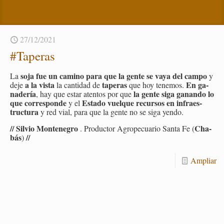
27/12/2021
#Ta­pe­ras
soja fue un ca­mino para que la gente se vaya del campo
La
y
a la vista
ta­pe­ras
En ga­
deje
la can­ti­dad de
que hoy te­ne­mos.
na­de­ría
la gente siga ga­nan­do lo
, hay que estar aten­tos por que
que co­rres­pon­de
Es­ta­do vuel­que re­cur­sos en in­fra­es­
y el
truc­tu­ra
y red vial, para que la gente no se siga yendo.
// Sil­vio Mon­te­ne­gro
Cha­
. Pro­duc­tor Agro­pe­cua­rio Santa Fe (
bás
//
)
Am­pliar