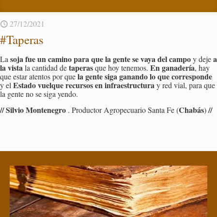
27/12/2021
#Ta­pe­ras
soja fue un ca­mino para que la gente se vaya del campo
a
La
y deje
la vista
ta­pe­ras
En ga­na­de­ría
la can­ti­dad de
que hoy te­ne­mos.
, hay
la gente siga ga­nan­do lo que co­rres­pon­de
que estar aten­tos por que
Es­ta­do vuel­que re­cur­sos en in­fra­es­truc­tu­ra
y el
y red vial, para que
la gente no se siga yendo.
// Sil­vio Mon­te­ne­gro
Cha­bás
//
. Pro­duc­tor Agro­pe­cua­rio Santa Fe (
)