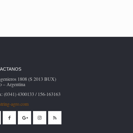
ACTANOS
Ingenieros 1808 (S 2013 BUX)
o – Argentina
x: (0341) 4300133 / 156-163163
tring-agro.com