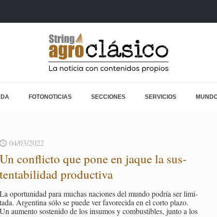
ADA
FOTONOTICIAS
SECCIONES
SERVICIOS
MUNDO
04/03/2022
Un con­flic­to que pone en jaque la sus­
ten­ta­bi­li­dad pro­duc­ti­va
La opor­tu­ni­dad para mu­chas na­cio­nes del mundo po­dría ser li­mi­
ta­da. Ar­gen­ti­na sólo se puede ver fa­vo­re­ci­da en el corto plazo.
Un au­men­to sos­te­ni­do de los in­su­mos y com­bus­ti­bles, junto a los