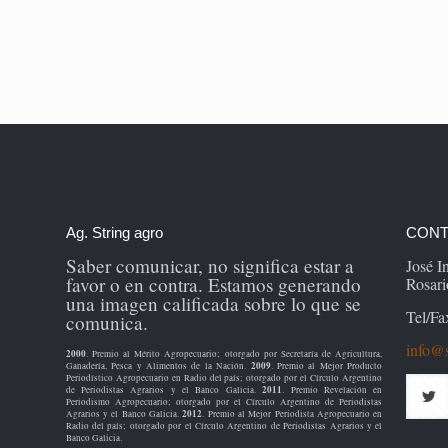
Ag. String agro
CONT
Saber comunicar, no significa estar a
José 
favor o en contra. Estamos generando
Rosari
una imagen calificada sobre lo que se
Tel/Fa
comunica.
info@s
2000
. Premio al Mérito Agropecuario; otorgado por Secretaría de Agricultura,
2009
Ganadería, Pesca y Alimentos de la Nación.
. Premio al Mejor Producto
Periodístico Agropecuario en Radio del país; otorgado por el Círculo Argentino
2011
de Periodistas Agrarios y el Banco Galicia.
. Premio Revelación en
Periodismo Agropecuario; otorgado por el Círculo Argentino de Periodistas
2012
Agrarios y el Banco Galicia.
. Premio al Mejor Periodista Agropecuario en
Radio del país; otorgado por el Círculo Argentino de Periodistas Agrarios y el
Banco Galicia.