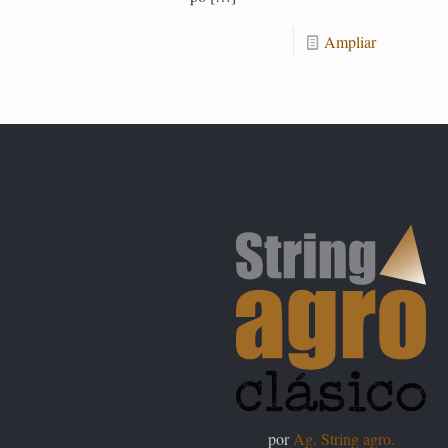
Am­pliar
por
Ag. String agro.