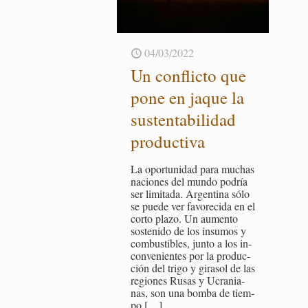
04/03/2022
Un con­flic­to que
pone en jaque la
sus­ten­ta­bi­li­dad
pro­duc­ti­va
La opor­tu­ni­dad para mu­chas
na­cio­nes del mundo po­dría
ser li­mi­ta­da. Ar­gen­ti­na sólo
se puede ver fa­vo­re­ci­da en el
corto plazo. Un au­men­to
sos­te­ni­do de los in­su­mos y
com­bus­ti­bles, junto a los in­
con­ve­nien­tes por la pro­duc­
ción del trigo y gi­ra­sol de las
re­gio­nes Rusas y Ucra­nia­
nas, son una bomba de tiem­
po
[…]