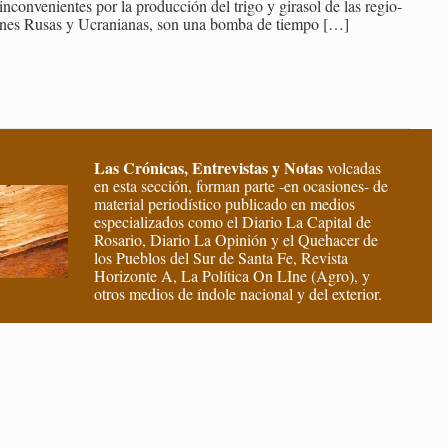
in­con­ve­nien­tes por la pro­duc­ción del trigo y gi­ra­sol de las re­gio­
nes Rusas y Ucra­nia­nas, son una bomba de tiem­po
[…]
Las Crónicas, Entrevistas y Notas
volcadas
en esta sección, forman parte -en ocasiones- de
material periodístico publicado en medios
especializados como el Diario La Capital de
Rosario, Diario La Opinión y el Quehacer de
los Pueblos del Sur de Santa Fe, Revista
Horizonte A, La Política On LIne (Agro), y
otros medios de índole nacional y del exterior.