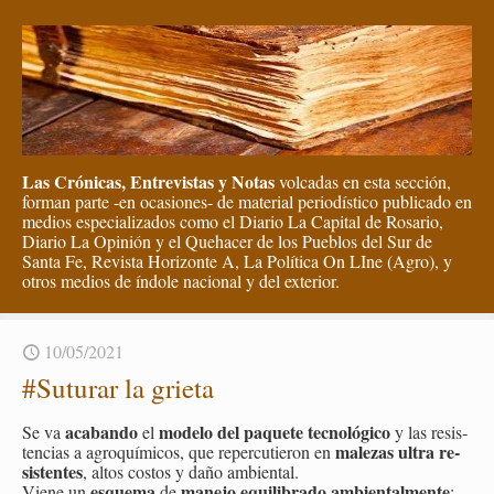
Las Crónicas, Entrevistas y Notas
volcadas en esta sección,
forman parte -en ocasiones- de material periodístico publicado en
medios especializados como el Diario La Capital de Rosario,
Diario La Opinión y el Quehacer de los Pueblos del Sur de
Santa Fe, Revista Horizonte A, La Política On LIne (Agro), y
otros medios de índole nacional y del exterior.
10/05/2021
#Su­tu­rar la grie­ta
aca­ban­do
mo­de­lo del pa­que­te tec­no­ló­gi­co
Se va
el
y las re­sis­
ma­le­zas
ultra re­
ten­cias a agro­quí­mi­cos, que re­per­cu­tie­ron en
sis­ten­tes
, altos cos­tos y daño am­bien­tal.
es­que­ma
ma­ne­jo equi­li­bra­do am­bien­tal­men­te
Viene un
de
;