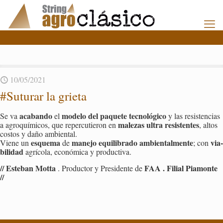
10/05/2021
#Su­tu­rar la grie­ta
aca­ban­do
mo­de­lo del pa­que­te tec­no­ló­gi­co
Se va
el
y las re­sis­ten­cias
ma­le­zas
ultra re­sis­ten­tes
a agro­quí­mi­cos, que re­per­cu­tie­ron en
, altos
cos­tos y daño am­bien­tal.
es­que­ma
ma­ne­jo equi­li­bra­do am­bien­tal­men­te
via­
Viene un
de
; con
bi­li­dad
agrí­co­la, eco­nó­mi­ca y pro­duc­ti­va.
// Es­te­ban Motta
FAA . Fi­lial Pia­mon­te
. Pro­duc­tor y Pre­si­den­te de
//