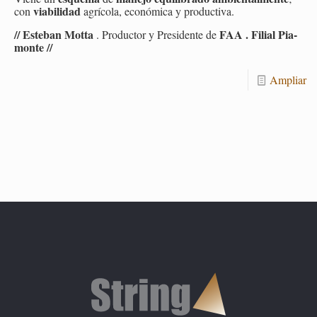
via­bi­li­dad
con
agrí­co­la, eco­nó­mi­ca y pro­duc­ti­va.
// Es­te­ban Motta
FAA . Fi­lial Pia­
. Pro­duc­tor y Pre­si­den­te de
mon­te //
Am­pliar